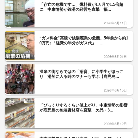
「存亡の危機です…」燃料費が1カ月で1.5倍超
に 中東情勢が銭湯の経営を直撃 福...
2026年5月11日
“ガス料金”高騰で銭湯廃業の危機…5年前から約1
0万円↑「経費の半分がガス代」 ...
2026年6月21日
温泉の街ならではの「浴育」に小学生がほっこ
り 湯船に入る時のマナーも学ぶ【鹿児島...
2026年6月15日
「びっくりするくらい値上がり」中東情勢の影響
が鹿児島の包装資材店を直撃 欠品・3...
2026年6月12日