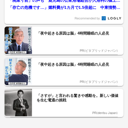
「廃業寸前」の声も 鹿児島の公衆浴場組合が入浴料の値上げ
を県に要望
「存亡の危機です…」燃料費が1カ月で1.5倍超に 中東情勢が
銭湯の経営を直撃 福...
Recommended by
「夜中起きる原因は脳」4時間睡眠の人必見
PR(ビタブリッドジャパン)
「夜中起きる原因は脳」4時間睡眠の人必見
PR(ビタブリッドジャパン)
「さすが」と言われる驚きや感動を。新しい価値
を生む電通の挑戦
PR(dentsu Japan)