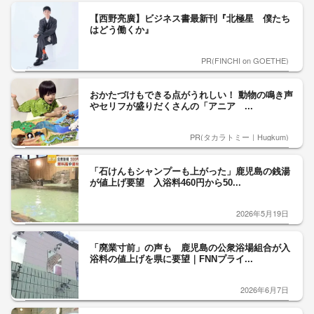
【西野亮廣】ビジネス書最新刊『北極星 僕たち
はどう働くか』
PR(FINCHI on GOETHE)
おかたづけもできる点がうれしい！ 動物の鳴き声
やセリフが盛りだくさんの「アニア ...
PR(タカラトミー｜Hugkum)
「石けんもシャンプーも上がった」鹿児島の銭湯
が値上げ要望 入浴料460円から50...
2026年5月19日
「廃業寸前」の声も 鹿児島の公衆浴場組合が入
浴料の値上げを県に要望｜FNNプライ...
2026年6月7日