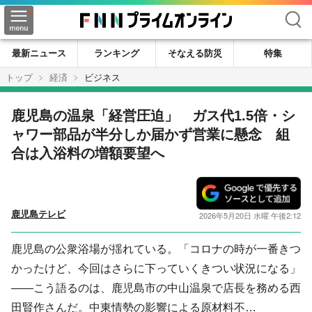
検索
最新ニュース
ランキング
そなえる防災
特集
トップ
経済
ビジネス
鹿児島の温泉「経営圧迫」 ガス代1.5倍・シ
ャワー部品が半分しか届かず営業に懸念 組
合は入浴料の増額要望へ
鹿児島テレビ
2026年5月20日 水曜 午後2:12
鹿児島の公衆浴場が揺れている。「コロナの時が一番きつ
かったけど、今回はさらに下っていくきつい状況になる」
――こう語るのは、鹿児島市の中山温泉で店長を務める西
田賢作さんだ。中東情勢の影響による原材料不…