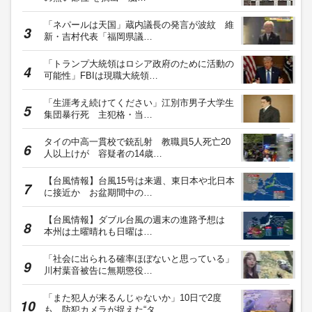
「ネパールは天国」蔵内議長の発言が波紋 維
新・吉村代表「福岡県議…
「トランプ大統領はロシア政府のために活動の
可能性」FBIは現職大統領…
「生涯考え続けてください」江別市男子大学生
集団暴行死 主犯格・当…
タイの中高一貫校で銃乱射 教職員5人死亡20
人以上けが 容疑者の14歳…
【台風情報】台風15号は来週、東日本や北日本
に接近か お盆期間中の…
【台風情報】ダブル台風の週末の進路予想は
本州は土曜晴れも日曜は…
「社会に出られる確率ほぼないと思っている」
川村葉音被告に無期懲役…
「また犯人が来るんじゃないか」10日で2度
も…防犯カメラが捉えた“タ…