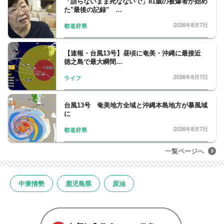
「語らないまま死なないで」81歳の被爆者が始め
た"最後の記録" …
2026年8月7日
都道府県
【速報・台風13号】昼頃に奄美・沖縄に最接近
徳之島で最大瞬間…
2026年8月7日
ライフ
台風13号 奄美地方全域と沖縄本島地方が暴風域
に
2026年8月7日
都道府県
一覧ページへ
中東情勢
鹿児島県
原油