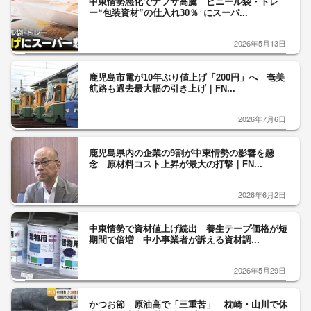
中東情勢悪化でナフサ高騰 ビニール袋・トレ
ー“包装資材”の仕入れ30％↑にスーパ...
2026年5月13日
鹿児島市電が10年ぶり値上げ「200円」へ 奄美
航路も過去最大幅の引き上げ｜FN...
2026年7月6日
鹿児島県内の企業の9割が中東情勢の影響を懸
念 原材料コスト上昇が最大の打撃｜FN...
2026年6月2日
中東情勢で資材値上げ続出 養生テープ価格が短
期間で倍増 中小事業者が訴える資材調...
2026年5月29日
かつお節 原油高で「三重苦」 枕崎・山川で休