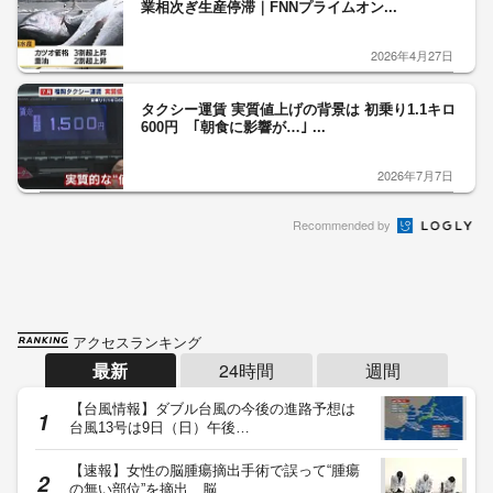
業相次ぎ生産停滞｜FNNプライムオン...
2026年4月27日
タクシー運賃 実質値上げの背景は 初乗り1.1キロ
600円 ｢朝食に影響が…｣ ...
2026年7月7日
Recommended by
アクセスランキング
最新
24時間
週間
【台風情報】ダブル台風の今後の進路予想は
台風13号は9日（日）午後…
【速報】女性の脳腫瘍摘出手術で誤って“腫瘍
の無い部位”を摘出 脳…