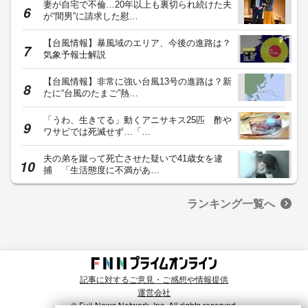
妻が自宅で不倫…20年以上も裏切られ続けた夫
が“間男”に請求した慰…
【台風情報】暴風域のエリア、今後の進路は？
気象予報士解説
【台風情報】非常に強い台風13号の進路は？新
たに“台風のたまご”熱…
「うわ、生きてる」動くアニサキス25匹 酢や
ワサビでは死滅せず…「…
夫の弟を蹴って死亡させた疑いで41歳女を逮
捕 「生活態度に不満があ…
ランキング一覧へ
記事に対するご意見・ご感想や情報提供
運営会社
© Fuji News Network, Inc. All rights reserved.