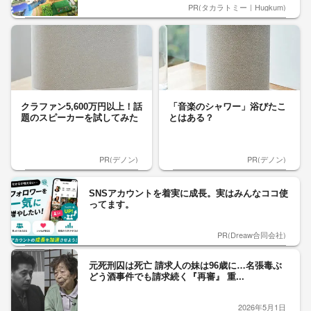
PR(タカラトミー｜Hugkum)
クラファン5,600万円以上！話
「音楽のシャワー」浴びたこ
題のスピーカーを試してみた
とはある？
PR(デノン)
PR(デノン)
SNSアカウントを着実に成長。実はみんなココ使
ってます。
PR(Dreaw合同会社)
元死刑囚は死亡 請求人の妹は96歳に…名張毒ぶ
どう酒事件でも請求続く『再審』 重...
2026年5月1日