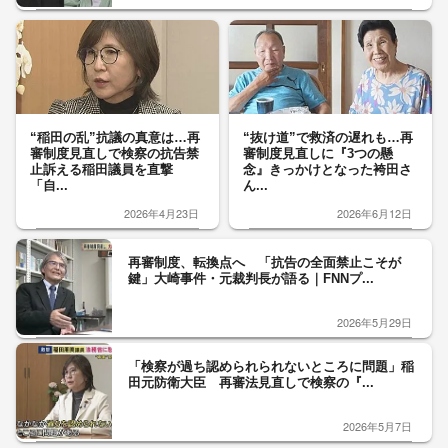
“稲田の乱”抗議の真意は…再
“抜け道”で救済の遅れも…再
審制度見直しで検察の抗告禁
審制度見直しに『3つの懸
止訴える稲田議員を直撃
念』きっかけとなった袴田さ
「自...
ん...
2026年4月23日
2026年6月12日
再審制度、転換点へ 「抗告の全面禁止こそが
鍵」大崎事件・元裁判長が語る｜FNNプ...
2026年5月29日
「検察が過ち認められられないところに問題」稲
田元防衛大臣 再審法見直しで検察の『...
2026年5月7日