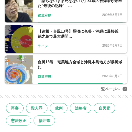
「語らないまま死なないで」81歳の被爆者が始め
た"最後の記録" …
2026年8月7日
都道府県
【速報・台風13号】昼頃に奄美・沖縄に最接近
徳之島で最大瞬間…
2026年8月7日
ライフ
台風13号 奄美地方全域と沖縄本島地方が暴風域
に
2026年8月7日
都道府県
一覧ページへ
再審
殺人罪
裁判
法務省
自民党
憲法改正
福井県