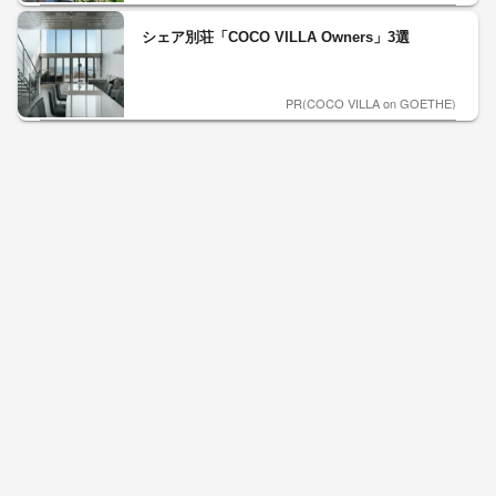
シェア別荘「COCO VILLA Owners」3選
PR(COCO VILLA on GOETHE)