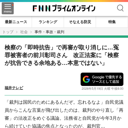
検索
最新ニュース
ランキング
そなえる防災
特集
トップ
社会
事件・事故・裁判
検察の「即時抗告」で再審が取り消しに…冤
罪被害者の前川彰司さん 改正法案に「検察
が抗告できる余地ある…本意ではない」
福井テレビ
2026年5月19日 火曜 午後8:00
「裁判は国民のためにあるんだぞ。忘れるなよ」自民党議
員からこんな言葉が飛び出したのは、裁判のやり直し「再
審」の法改正をめぐる議論。法務省と自民党が今年3月か
ら続けていた協議の焦点となったのが、裁判官…