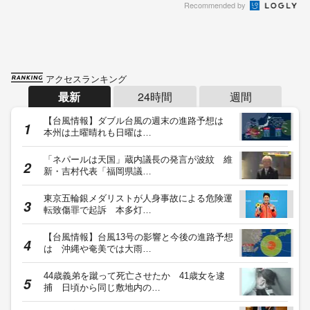
Recommended by
アクセスランキング
最新
24時間
週間
【台風情報】ダブル台風の週末の進路予想は
本州は土曜晴れも日曜は…
「ネパールは天国」蔵内議長の発言が波紋 維
新・吉村代表「福岡県議…
東京五輪銀メダリストが人身事故による危険運
転致傷罪で起訴 本多灯…
【台風情報】台風13号の影響と今後の進路予想
は 沖縄や奄美では大雨…
44歳義弟を蹴って死亡させたか 41歳女を逮
捕 日頃から同じ敷地内の…