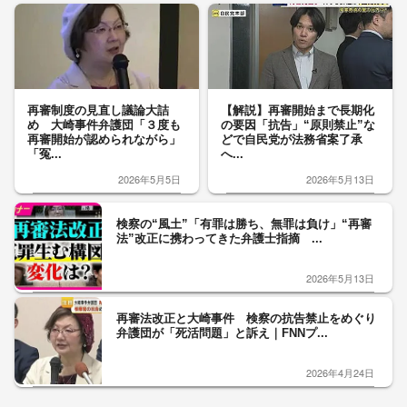
再審制度の見直し議論大詰
【解説】再審開始まで長期化
め 大崎事件弁護団「３度も
の要因「抗告」“原則禁止”な
再審開始が認められながら」
どで自民党が法務省案了承
「冤...
へ...
2026年5月5日
2026年5月13日
検察の“風土”「有罪は勝ち、無罪は負け」“再審
法”改正に携わってきた弁護士指摘 ...
2026年5月13日
再審法改正と大崎事件 検察の抗告禁止をめぐり
弁護団が「死活問題」と訴え｜FNNプ...
2026年4月24日