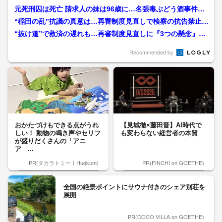
元死刑囚は死亡 請求人の妹は96歳に…名張毒ぶどう酒事件で
も請求続く『再審』 重...
“稲田の乱”抗議の真意は…再審制度見直しで検察の抗告禁止訴
える稲田議員を直撃「自...
“抜け道”で救済の遅れも…再審制度見直しに『3つの懸念』き
っかけとなった袴田さん...
Recommended by
おかたづけもできる点がうれ
【見城徹×藤田晋】AI時代で
しい！ 動物の鳴き声やセリフ
も変わらない経営者の本質
が盛りだくさんの「アニ
ア ...
PR(タカラトミー｜Hugkum)
PR(FINCHI on GOETHE)
全国の絶景ポイントにサウナ付きのシェア別荘を
展開
PR(COCO VILLA on GOETHE)