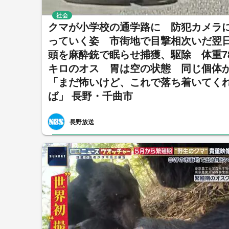
社会
クマが小学校の通学路に 防犯カメラ
っていく姿 市街地で目撃相次いだ翌日
頭を麻酔銃で眠らせ捕獲、駆除 体重78
キロのオス 胃は空の状態 同じ個
「まだ怖いけど、これで落ち着いてく
ば」 長野・千曲市
長野放送