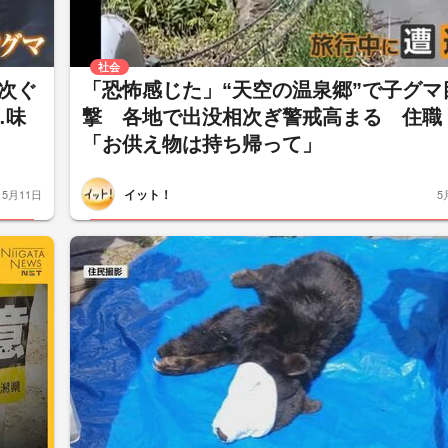
社会
次ぐ
「恐怖感じた」“天空の温泉郷”で子グマ
…味
撃 各地で出没相次ぎ警戒高まる 住職
「お供え物は持ち帰って」
イット！
5月11日
5