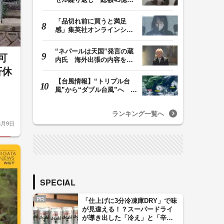
か「品切れ前に購…
「品切れ前に買うと満足
感」集英社オンラインショ
ップで“43億円分”…
“ネパールは天国”発言の蔵
可
内氏 海外出張の内容を説
明「心の豊かさ…
斉休
【台風情報】“トリプル台
風”から“ダブル台風”へ 13
号、15号とも…
ランキング一覧へ
6月9日
SPECIAL
PR
「仕上げに3分冷凍庫DRY」で味
が見違える！？スーパードライ
が導き出した「冷え」と「辛