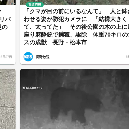
都道府県
「クマが目の前にいるなんて」 人と鉢
ク
わせる姿が防犯カメラに 「結構大きく
リパ
て、太ってた」 その後公園の木の上に
足の
座り麻酔銃で捕獲、駆除 体重70キロの
スの成獣 長野・松本市
長野放送
5月27日
5