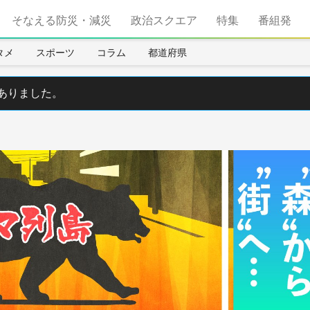
そなえる防災・減災
政治スクエア
特集
番組発
タメ
スポーツ
コラム
都道府県
ありました。