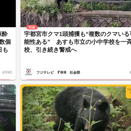
社会
麻酔
宇都宮市クマ1頭捕獲も“複数のクマいる
数個
能性ある” あすも市立の小中学校を一
日も
校、引き続き警戒へ
フジテレビ
社会部
6月9日