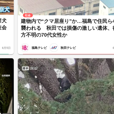
社会
察犬
建物内で“クマ居座り”か…福島で住民ら
技会
襲われる 秋田では損傷の激しい遺体、
方不明の70代女性か
福島テレビ
秋田テレビ
6月5日