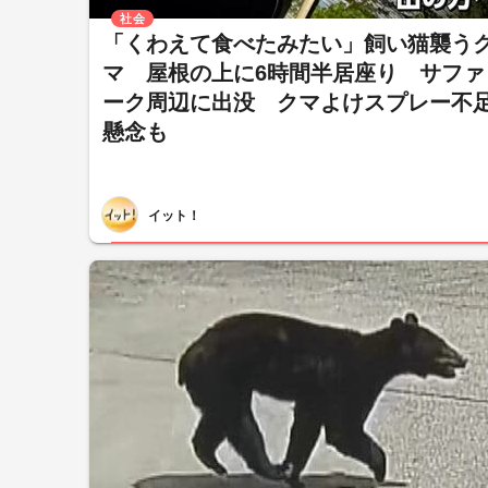
社会
「くわえて食べたみたい」飼い猫襲う
マ 屋根の上に6時間半居座り サファ
ーク周辺に出没 クマよけスプレー不
懸念も
イット！