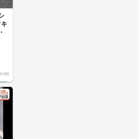
シ
ツキ
・
月13日