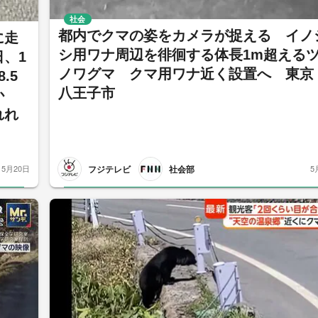
社会
都内でクマの姿をカメラが捉える イノ
に走
シ用ワナ周辺を徘徊する体長1m超える
、1
ノワグマ クマ用ワナ近く設置へ 東京
.5
八王子市
体か
れれ
フジテレビ
社会部
5月20日
5