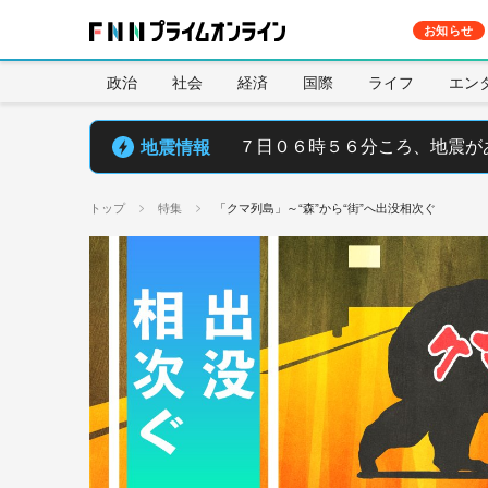
お知らせ
政治
社会
経済
国際
ライフ
エン
地震情報
７日０６時５６分ころ、地震が
トップ
特集
「クマ列島」～“森”から“街”へ出没相次ぐ