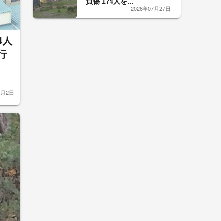
負傷 174人を...
2026年07月27日
4人
行
6月2日