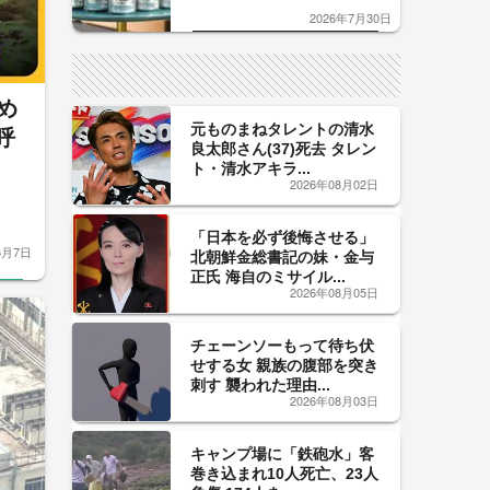
口」のおいしい関係 青く変化
2026年7月30日
した「辛口カーブ」が飲み頃の
サイン！
め
元ものまねタレントの清水
呼
良太郎さん(37)死去 タレン
ト・清水アキラ...
2026年08月02日
「日本を必ず後悔させる」
6月7日
北朝鮮金総書記の妹・金与
正氏 海自のミサイル...
2026年08月05日
チェーンソーもって待ち伏
せする女 親族の腹部を突き
刺す 襲われた理由...
2026年08月03日
キャンプ場に「鉄砲水」客
巻き込まれ10人死亡、23人