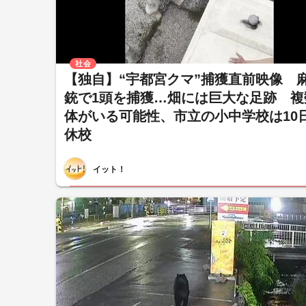
社会
【独自】“宇都宮クマ”捕獲直前映像 
銃で1頭を捕獲…畑には巨大な足跡 複
体がいる可能性、市立の小中学校は10
休校
イット！