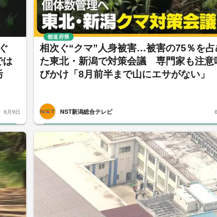
都道府県
次ぐ
相次ぐ“クマ”人身被害…被害の75％を占
では
た東北・新潟で対策会議 専門家も注意
栃
びかけ「8月前半まで山にエサがない」
NST新潟総合テレビ
6月9日