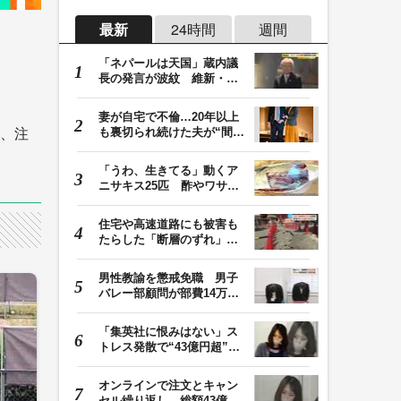
最新
24時間
週間
「ネパールは天国」蔵内議
長の発言が波紋 維新・吉
村代表「福岡県議…
妻が自宅で不倫…20年以上
も裏切られ続けた夫が“間
れ、注
男”に請求した慰…
「うわ、生きてる」動くア
ニサキス25匹 酢やワサビ
では死滅せず…「…
住宅や高速道路にも被害も
たらした「断層のずれ」
地表に現れた日奈…
男性教諭を懲戒免職 男子
バレー部顧問が部費14万円
余を私的流用…旅…
「集英社に恨みはない」ス
トレス発散で“43億円超”の
ジャンプグッズ…
オンラインで注文とキャン
セル繰り返し 総額43億円