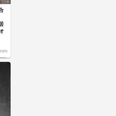
合
居
オ
月22日