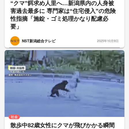
“クマ”餌求め人里へ…新潟県内の人身被
害過去最多に 専門家は“住宅侵入”の危険
性指摘「施錠・ゴミ処理かなり配慮必
要」
NST新潟総合テレビ
2025年10月9日
社会
散歩中82歳女性にクマが飛びかかる瞬間