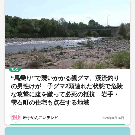
社会
“馬乗り”で襲いかかる親グマ、渓流釣り
の男性けが 子グマ2頭連れた状態で危険
な攻撃に腹を蹴って必死の抵抗 岩手・
雫石町の住宅も点在する地域
岩手めんこいテレビ
2025年9月16日