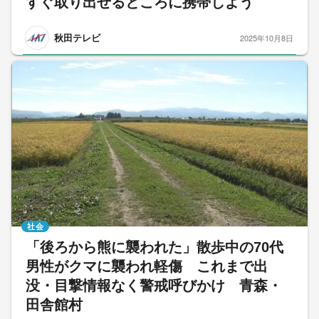
すぐ取り出せるところに携帯しよう
秋田テレビ
2025年10月8日
社会
「後ろから熊に襲われた」散歩中の70代
男性がクマに襲われ軽傷 これまで出
没・目撃情報なく警戒呼びかけ 青森・
田舎館村