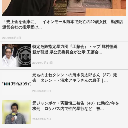
「売上金を金庫に」 イオンモール熊本で死亡の22歳女性 勤務店
運営会社の指示受け...
2026年8月3日
特定危険指定暴力団『工藤会』トップ 野村悟総
裁が引退 県公安委員会が公示 工藤会...
2026年7月31日
元ものまねタレントの清水良太郎さん（37）死
去 タレント・清水アキラさんの息子｜...
2026年8月2日
元ジャンポケ・斉藤慎二被告（43）に懲役7年を
求刑 ロケバス内で性的暴行など 被...
2026年8月5日