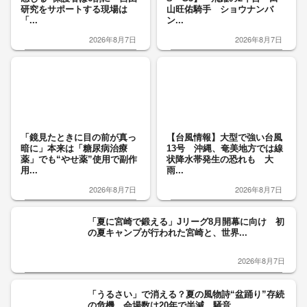
研究をサポートする現場は
山旺佑騎手 ショウナンバ
「...
ン...
2026年8月7日
2026年8月7日
「鏡見たときに目の前が真っ
【台風情報】大型で強い台風
暗に」本来は「糖尿病治療
13号 沖縄、奄美地方では線
薬」でも“やせ薬”使用で副作
状降水帯発生の恐れも 大
用...
雨...
2026年8月7日
2026年8月7日
「夏に宮崎で鍛える」Jリーグ8月開幕に向け 初
の夏キャンプが行われた宮崎と、世界...
2026年8月7日
「うるさい」で消える？夏の風物詩“盆踊り”存続
の危機 会場数は20年で半減 騒音...