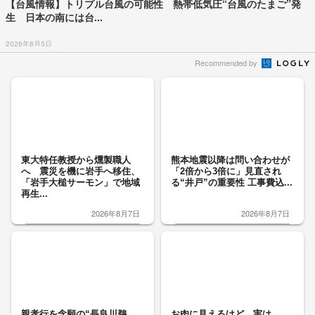
【台風情報】トリプル台風の可能性 熱帯低気圧“台風のたまご”発
生 日本の南には台...
2026年8月5日
Recommended by
東大特任教授から燻製職人
熊本地震以降は問い合わせが
へ 震災を機に岩手へ移住、
「2倍から3倍に」見直され
「岩手大槌サーモン」で地域
る“井戸”の重要性 工事費込...
再生...
2026年8月7日
2026年8月7日
親孝行を念願の“長良川鵜
お肉に見えるけど…実は