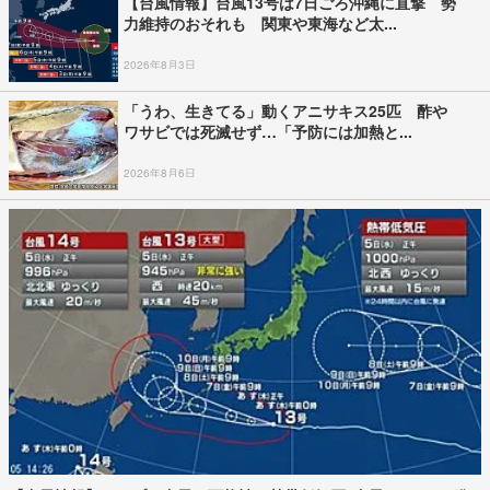
【台風情報】台風13号は7日ごろ沖縄に直撃 勢
力維持のおそれも 関東や東海など太...
2026年8月3日
「うわ、生きてる」動くアニサキス25匹 酢や
ワサビでは死滅せず…「予防には加熱と...
2026年8月6日