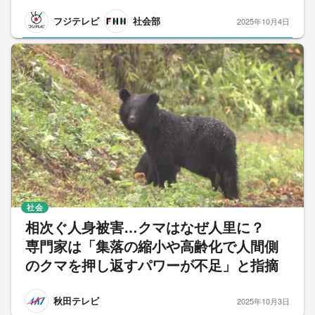
フジテレビ
社会部
2025年10月4日
社会
相次ぐ人身被害…クマはなぜ人里に？
専門家は「集落の縮小や高齢化で人間側
のクマを押し返すパワーが不足」と指摘
秋田テレビ
2025年10月3日