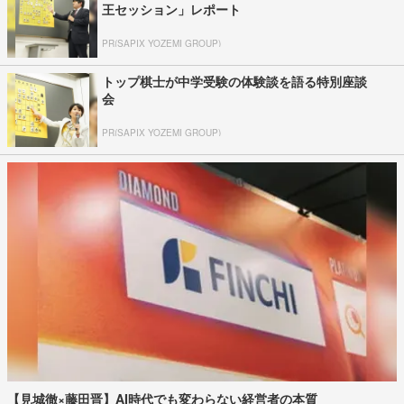
王セッション」レポート
PR(SAPIX YOZEMI GROUP)
トップ棋士が中学受験の体験談を語る特別座談
会
PR(SAPIX YOZEMI GROUP)
【見城徹×藤田晋】AI時代でも変わらない経営者の本質