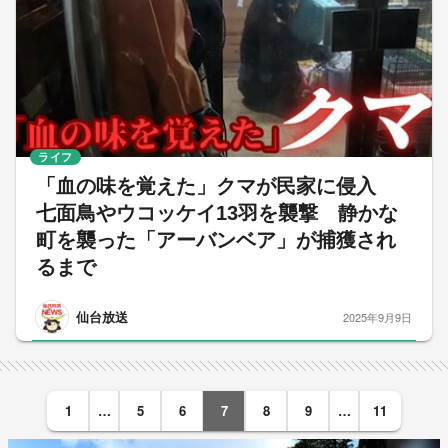
ライフ
「血の味を覚えた」クマが民家に侵入
七面鳥やウコッケイ13羽を襲撃 静かな
町を襲った「アーバンベア」が捕獲され
るまで
仙台放送
2025年9月9日
1
…
5
6
7
8
9
…
11