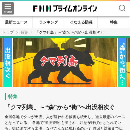
検索
最新ニュース
ランキング
そなえる防災
特集
トップ
特集
「クマ列島」～“森”から“街”へ出没相次ぐ
「クマ列島」～“森”から“街”へ出没相次ぐ
全国各地でクマが出没、人が襲われる被害も続出し、過去最悪のペース
となっている。 各地で“出没警報”も出され、注意が呼びかけられてい
る。街にまで次々出没、なぜこんなに現れるのか？ 原因と対策まで伝