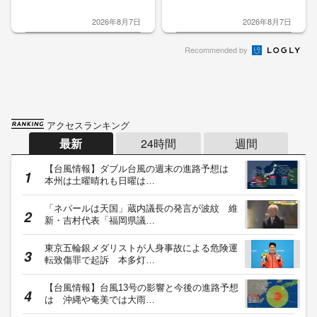
2026年8月7日
2026年8月7日
Recommended by
アクセスランキング
最新
24時間
週間
【台風情報】ダブル台風の週末の進路予想は
本州は土曜晴れも日曜は…
「ネパールは天国」蔵内議長の発言が波紋 維
新・吉村代表「福岡県議…
東京五輪銀メダリストが人身事故による危険運
転致傷罪で起訴 本多灯…
【台風情報】台風13号の影響と今後の進路予想
は 沖縄や奄美では大雨…