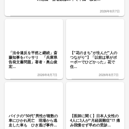
2026年8月7日
「法令違反を平然と継続」斎
【”花のまち”が生んだ”人の
藤知事をバッサリ 「兵庫県
つながり”】「以前は草がボ
告発文書問題」著者・奥山俊
ーボーでひどかった」花で
宏...
住...
2026年8月7日
2026年8月7日
バイクの“50代”男性が複数の
【医師に聞く】日本人女性の
車にひかれ死亡 現場から逃
4人に3人が“月経困難症”!? 痛
走した車も ひき逃げ事件...
み我慢せず早めの受診...