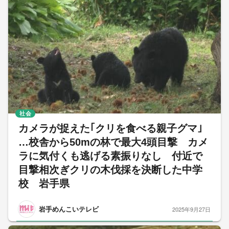
社会
カメラが捉えた｢クリを食べる親子グマ｣
…校舎から50mの林で最大4頭目撃 カメ
ラに気付くも逃げる素振りなし 付近で
目撃相次ぎクリの木伐採を決断した中学
校 岩手県
岩手めんこいテレビ
2025年9月27日