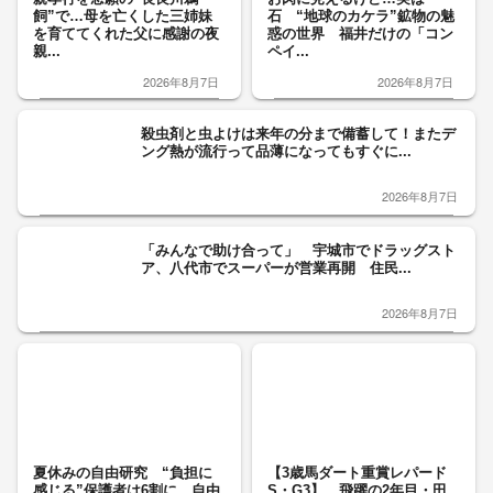
飼”で…母を亡くした三姉妹
石 “地球のカケラ”鉱物の魅
を育ててくれた父に感謝の夜
惑の世界 福井だけの「コン
親...
ペイ...
2026年8月7日
2026年8月7日
殺虫剤と虫よけは来年の分まで備蓄して！またデ
ング熱が流行って品薄になってもすぐに...
2026年8月7日
「みんなで助け合って」 宇城市でドラッグスト
ア、八代市でスーパーが営業再開 住民...
2026年8月7日
夏休みの自由研究 “負担に
【3歳馬ダート重賞レパード
感じる”保護者は6割に 自由
S・G3】 飛躍の2年目・田