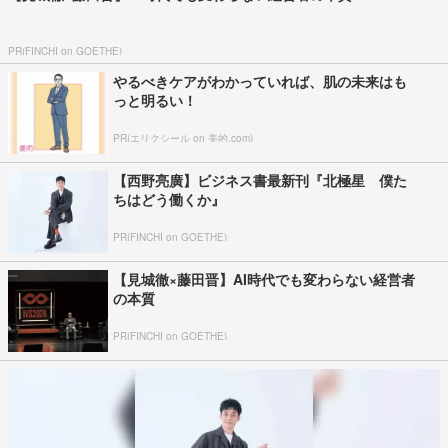
PR(FINCHI on GOETHE)
やるべきケアがわかっていれば、肌の未来はも
っと明るい！
PR(エリクシール on 美的.com)
【西野亮廣】ビジネス書最新刊『北極星 僕た
ちはどう働くか』
PR(FINCHI on GOETHE)
【見城徹×藤田晋】AI時代でも変わらない経営者
の本質
PR(FINCHI on GOETHE)