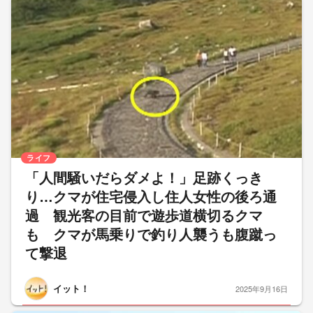
ライフ
「人間騒いだらダメよ！」足跡くっき
り…クマが住宅侵入し住人女性の後ろ通
過 観光客の目前で遊歩道横切るクマ
も クマが馬乗りで釣り人襲うも腹蹴っ
て撃退
イット！
2025年9月16日