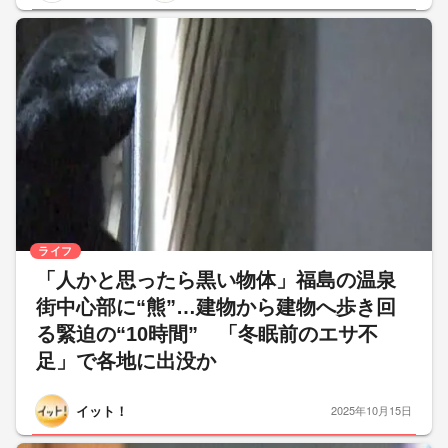
ライフ
「人かと思ったら黒い物体」福島の温泉
街中心部に“熊”…建物から建物へ歩き回
る緊迫の“10時間” 「冬眠前のエサ不
足」で各地に出没か
イット！
2025年10月15日