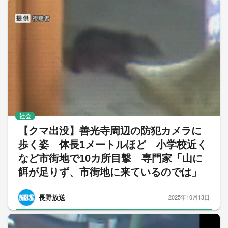
社会
【クマ出没】善光寺周辺の防犯カメラに
歩く姿 体長1メートルほど 小学校近く
など市街地で10カ所目撃 専門家「山に
餌が足りず、市街地に来ているのでは」
長野放送
2025年10月13日