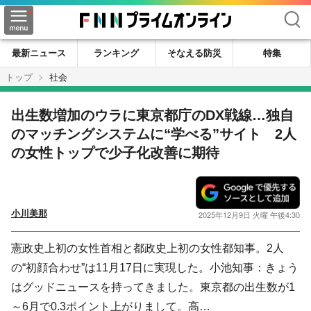
検索
最新ニュース
ランキング
そなえる防災
特集
トップ
社会
出生数増加のウラに東京都庁のDX戦線…独自
のマッチングシステムに“学べる”サイト 2人
の女性トップで少子化改善に期待
小川美那
2025年12月9日 火曜 午後4:30
憲政史上初の女性首相と都政史上初の女性都知事。2人
の“初顔合わせ”は11月17日に実現した。小池知事：きょう
はグッドニュースを持ってきました。東京都の出生数が1
～6月で0.3ポイント上がりまして。高…