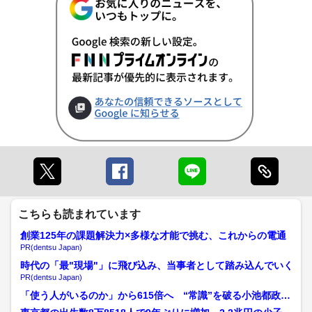
こちらも読まれています
創業125年の課題解決力×多様な才能で挑む、これからの電通
PR(dentsu Japan)
時代の「最"現場"」に飛び込み、当事者として踏み込んでいく
PR(dentsu Japan)
「使う人がいるのか」から615倍へ “常識”を破る小池都政10
年 子育て支援は数...