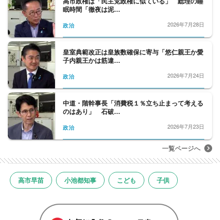
高市政権は「民主党政権に似ている」 総理の睡
済連携協定を国内外で取材、国政・都政など
眠時間「徹夜は泥…
の選挙取材、のほか、永田町・霞が関で与野
2026年7月28日
政治
党問わず政治・経済分野を幅広く取材。
政治経済番組のプログラムディレクターとし
て番組制作も。
皇室典範改正は皇族数確保に寄与「悠仁親王か愛
子内親王かは筋違…
内閣府、財務省、金融庁、総務省、経産省、
資源エネルギー庁、農水省、首相官邸、国
2026年7月24日
政治
会、財界（経団連・経済同友会・日商・東
商）担当を経て、都庁担当、経済部長。
中道・階幹事長「消費税１％立ち止まって考える
のはあり」 石破…
2026年7月23日
政治
一覧ページへ
高市早苗
小池都知事
こども
子供