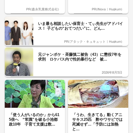
PR(森永乳業株式会社)
PR(iNova｜Hugkum)
いま最も相談したい保育士・てぃ先生がアドバイ
ス！ 子どもの“おてつだい”に、どん...
PR(アタック・キュキュット｜Hugkum)
元ジャンポケ・斉藤慎二被告（43）に懲役7年を
求刑 ロケバス内で性的暴行など 被...
2026年8月5日
「使う人がいるのか」から61
「うわ、生きてる」動くアニ
5倍へ “常識”を破る小池都
サキス25匹 酢やワサビでは
政10年 子育て支援は数...
死滅せず…「予防には加熱
と...