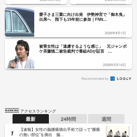
愛子さま三重に向け出発 伊勢神宮で「御木曳」
出席へ 陛下も19年前に参加｜FNN...
2026年8月1日
被害女性は「遠慮するような感じ」 元ジャンポ
ケ斉藤慎二被告裁判で番組ADが証言 ...
2026年5月14日
Recommended by
アクセスランキング
最新
24時間
週間
【速報】女性の脳腫瘍摘出手術で誤って“腫瘍
の無い部位”を摘出 脳…