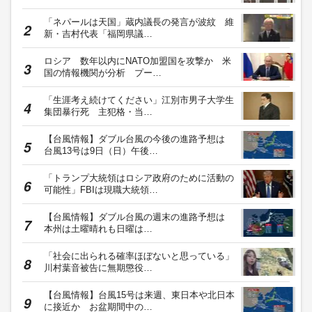
「ネパールは天国」蔵内議長の発言が波紋 維
新・吉村代表「福岡県議…
ロシア 数年以内にNATO加盟国を攻撃か 米
国の情報機関が分析 プー…
「生涯考え続けてください」江別市男子大学生
集団暴行死 主犯格・当…
【台風情報】ダブル台風の今後の進路予想は
台風13号は9日（日）午後…
「トランプ大統領はロシア政府のために活動の
可能性」FBIは現職大統領…
【台風情報】ダブル台風の週末の進路予想は
本州は土曜晴れも日曜は…
「社会に出られる確率ほぼないと思っている」
川村葉音被告に無期懲役…
【台風情報】台風15号は来週、東日本や北日本
に接近か お盆期間中の…