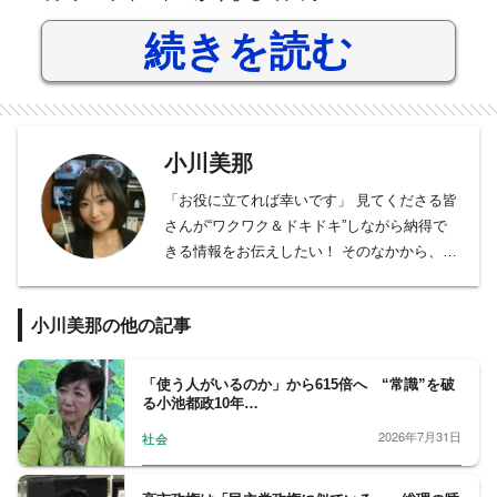
続きを読む
小川美那
「お役に立てれば幸いです」 見てくださる皆
さんが“ワクワク＆ドキドキ”しながら納得で
きる情報をお伝えしたい！ そのなかから、よ
り楽しく生き残っていくための“実用的なタ
ネ”をシェアできたら嬉しいなあ、と思いつつ
小川美那の他の記事
日々取材にあたっています。
フジテレビ報道局社会部記者兼解説委員。記
者歴20年。
「使う人がいるのか」から615倍へ “常識”を破
る小池都政10年…
拉致被害者横田めぐみさんの娘・キムヘギョ
ンさんを北朝鮮でテレビ単独取材、小池都知
2026年7月31日
社会
事誕生から現在まで都政取材継続中、ＡＩＪ
巨額年金消失事件取材、ＴＰＰ＝環太平洋経