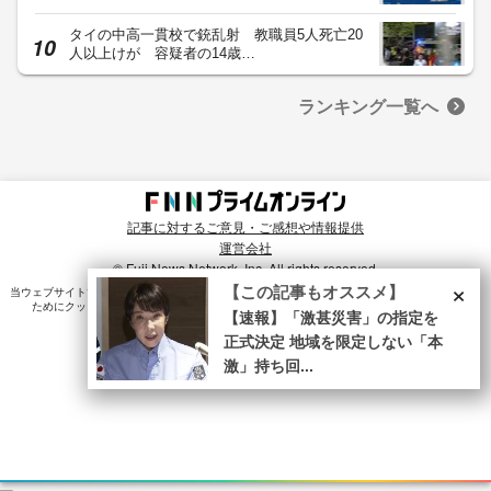
タイの中高一貫校で銃乱射 教職員5人死亡20
人以上けが 容疑者の14歳…
ランキング一覧へ
記事に対するご意見・ご感想や情報提供
運営会社
© Fuji News Network, Inc. All rights reserved.
×
【この記事もオススメ】
当ウェブサイトでは、ユーザのニーズ・興味・関⼼に合致したコンテンツや広告配信を提供する
ためにクッキーを使⽤しています。詳細は、
プライバシーポリシー
をご確認ください。
【速報】「激甚災害」の指定を
正式決定 地域を限定しない「本
激」持ち回...