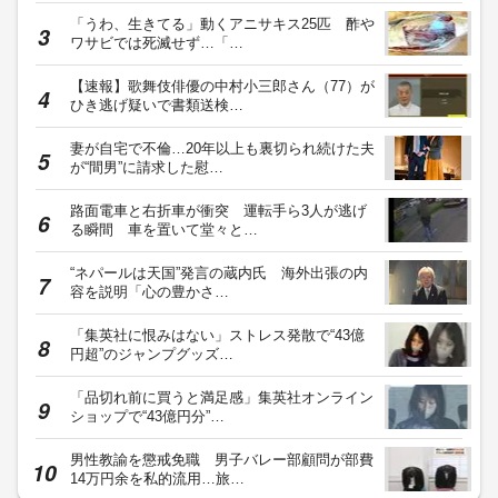
「うわ、生きてる」動くアニサキス25匹 酢や
ワサビでは死滅せず…「…
【速報】歌舞伎俳優の中村小三郎さん（77）が
ひき逃げ疑いで書類送検…
妻が自宅で不倫…20年以上も裏切られ続けた夫
が“間男”に請求した慰…
路面電車と右折車が衝突 運転手ら3人が逃げ
る瞬間 車を置いて堂々と…
“ネパールは天国”発言の蔵内氏 海外出張の内
容を説明「心の豊かさ…
「集英社に恨みはない」ストレス発散で“43億
円超”のジャンプグッズ…
「品切れ前に買うと満足感」集英社オンライン
ショップで“43億円分”…
男性教諭を懲戒免職 男子バレー部顧問が部費
14万円余を私的流用…旅…