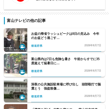
富山テレビの他の記事
お盆の帰省ラッシュピークは8日の見込み 今年
のお盆どう過ごす…
2026年8月7日
都道府県
富山県内は7日も危険な暑さ 午前からすでに35
度超えて猛暑日に…
2026年8月7日
都道府県
深夜の公共施設駐車場に呼び出し 頭部殴打で脳
震とう 強盗致傷…
2026年8月7日
都道府県