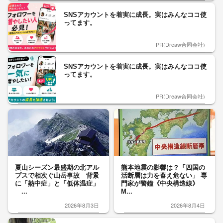
SNSアカウントを着実に成長。実はみんなココ使
ってます。
PR(Dreaw合同会社)
SNSアカウントを着実に成長。実はみんなココ使
ってます。
PR(Dreaw合同会社)
夏山シーズン最盛期の北アル
熊本地震の影響は？「四国の
プスで相次ぐ山岳事故 背景
活断層は力を蓄え危ない」 専
に「熱中症」と「低体温症」
門家が警鐘《中央構造線》
...
M...
2026年8月3日
2026年8月4日