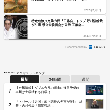
2026年8月1日
特定危険指定暴力団『工藤会』トップ 野村悟総裁
が引退 県公安委員会が公示 工藤会...
2026年7月31日
Recommended by
アクセスランキング
最新
24時間
週間
【台風情報】ダブル台風の週末の進路予想は
本州は土曜晴れも日曜は…
「ネパールは天国」蔵内議長の発言が波紋 維
新・吉村代表「福岡県議…