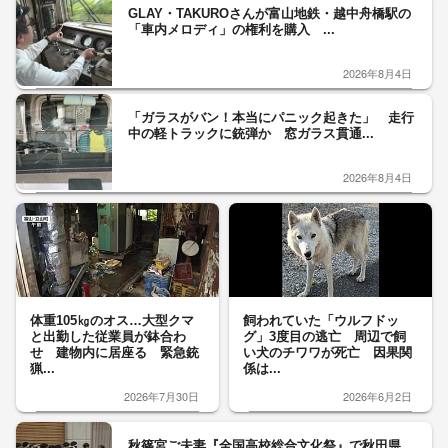
GLAY・TAKUROさんが富山地鉄・越中舟橋駅の
「車内メロディ」の権利を購入 ...
2026年8月4日
「ガラスがバン！本当にパニック起きた」 走行
中の軽トラックに銃弾か 窓ガラス貫通...
2026年8月4日
体重105㎏のオス…大型クマ
飼われていた「ウルフドッ
と出勤した従業員が鉢合わ
グ」3度目の逃亡 周辺で飼
せ 建物内に居座る 緊急銃
い犬のチワワが死亡 因果関
猟...
係は...
2026年7月30日
2026年6月2日
秋篠宮ご夫妻『全国高校総合文化祭』で秋田県