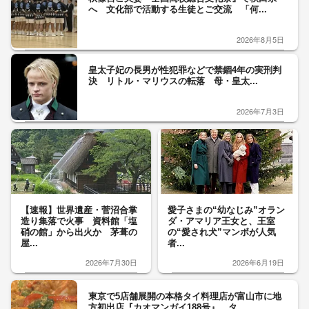
へ 文化部で活動する生徒とご交流 「何...
2026年8月5日
皇太子妃の長男が性犯罪などで禁錮4年の実刑判
決 リトル・マリウスの転落 母・皇太...
2026年7月3日
【速報】世界遺産・菅沼合掌
愛子さまの“幼なじみ”オラン
造り集落で火事 資料館「塩
ダ・アマリア王女と、王室
硝の館」から出火か 茅葺の
の“愛され犬”マンボが人気
屋...
者...
2026年7月30日
2026年6月19日
東京で5店舗展開の本格タイ料理店が富山市に地
方初出店『カオマンガイ188号』 タ...