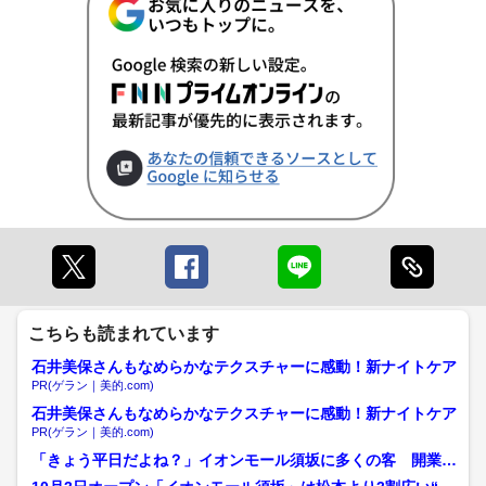
こちらも読まれています
石井美保さんもなめらかなテクスチャーに感動！新ナイトケア
PR(ゲラン｜美的.com)
石井美保さんもなめらかなテクスチャーに感動！新ナイトケア
PR(ゲラン｜美的.com)
「きょう平日だよね？」イオンモール須坂に多くの客 開業し
て1カ月「目標以上の来場...