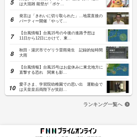
は大混雑 能登が「ポケ…
発言は「きれいに切り取られた」…地震直後の
パーティー開催「やって…
【台風情報】台風15号の今後の進路予想は
11日から12日にかけて、東…
秋田・湯沢市でゲリラ雷雨発生 記録的短時間
大雨
【台風情報】台風15号はお盆休みに東北地方に
直撃する恐れ 関東も影…
愛子さま、学習院幼稚園での思い出 運動会で
は天皇皇后両陛下が笑顔…
ランキング一覧へ