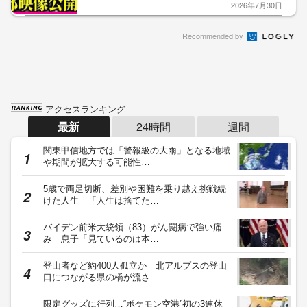
2026年7月30日
Recommended by
アクセスランキング
最新
24時間
週間
関東甲信地方では「警報級の大雨」となる地域
や期間が拡大する可能性…
5歳で両足切断、差別や困難を乗り越え挑戦続
けた人生 「人生は捨てた…
バイデン前米大統領（83）がん闘病で強い痛
み 息子「見ているのは本…
登山者など約400人孤立か 北アルプスの登山
口につながる県の橋が流さ…
限定グッズに行列…“ポケモン空港”初の3連休