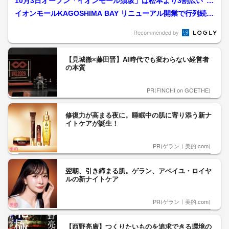
10月3日オープン「イオンモール須坂」は松本より3割広い“県
内最大級” 約170...
イオンモールKAGOSHIMA BAY リニューアル開業で行列続
出、商品券販売で...
Recommended by
【見城徹×藤田晋】AI時代でも変わらない経営者
の本質
PR(FINCHI on GOETHE)
修復力が高まる夜に。睡眠中の肌に寄り添う新ナ
イトケアが誕生！
PR(ゲラン｜美的.com)
翌朝、引き締まる肌。ゲラン、アベイユ・ロイヤ
ルの新ナイトケア
PR(ゲラン｜美的.com)
【西野亮廣】つくりたいものを追求できる環境の