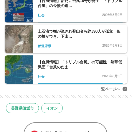
【台風情報】新たに台風16号が発生 「トリプル
台風」の今後の進…
2026年8月9日
社会
土石流で橋が流され登山者ら約390人が孤立 仮
の橋ができ、下山…
2026年8月9日
都道府県
【台風情報】「トリプル台風」の可能性 熱帯低
気圧「台風のたま…
2026年8月9日
社会
一覧ページへ
長野県須坂市
イオン