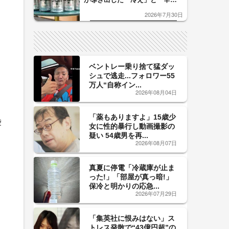
口」のおいしい関係 青く変化
2026年7月30日
した「辛口カーブ」が飲み頃の
サイン！
ベントレー乗り捨て猛ダッ
シュで逃走...フォロワー55
万人“自称イン...
2026年08月04日
「薬もありますよ」15歳少
袋
女に性的暴行し動画撮影の
疑い 54歳男を再...
2026年08月07日
真夏に停電「冷蔵庫が止ま
った!」「部屋が真っ暗!」
保冷と明かりの応急...
2026年07月29日
「集英社に恨みはない」ス
トレス発散で“43億円超”の