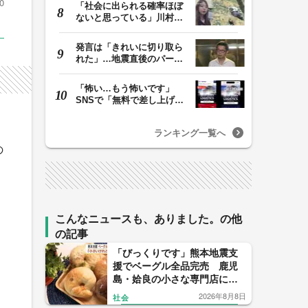
0
「社会に出られる確率ほぼ
ないと思っている」川村葉
音被告に無期懲役…
発言は「きれいに切り取ら
れた」…地震直後のパーテ
ィー開催「やって…
「怖い…もう怖いです」
SNSで「無料で差し上げま
す」詐欺急増 “ニセ…
ランキング一覧へ
の
こんなニュースも、ありました。の他
の記事
「びっくりです」熊本地震支
援でベーグル全品完売 鹿児
島・姶良の小さな専門店に
人々が集った理由
2026年8月8日
社会