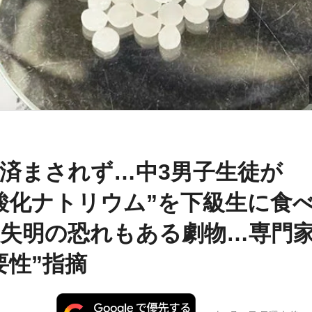
済まされず…中3男子生徒が
酸化ナトリウム”を下級生に食
失明の恐れもある劇物…専門
要性”指摘