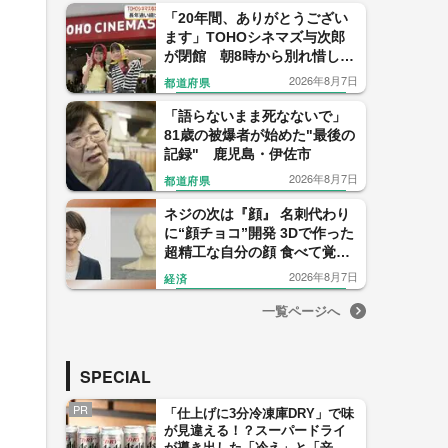
「20年間、ありがとうござい
ます」TOHOシネマズ与次郎
が閉館 朝8時から別れ惜しむ
ファンも【鹿児島】
2026年8月7日
都道府県
「語らないまま死なないで」
81歳の被爆者が始めた"最後の
記録" 鹿児島・伊佐市
2026年8月7日
都道府県
ネジの次は『顔』 名刺代わり
に“顔チョコ”開発 3Dで作った
超精工な自分の顔 食べて覚え
て！【福岡発】
2026年8月7日
経済
一覧ページへ
SPECIAL
PR
「仕上げに3分冷凍庫DRY」で味
が見違える！？スーパードライ
が導き出した「冷え」と「辛