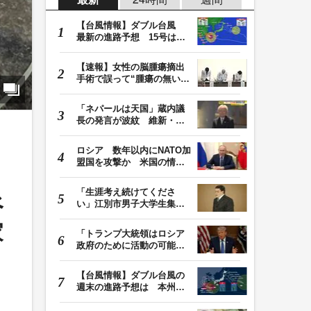
【台風情報】ダブル台風
最新の進路予想 15号は北
日本・東日本へ …
【速報】女性の脳腫瘍摘出
手術で誤って“腫瘍の無い部
位”を摘出 脳…
「ネパールは天国」蔵内議
長の発言が波紋 維新・吉
村代表「福岡県議…
ロシア 数年以内にNATO加
盟国を攻撃か 米国の情報
機関が分析 プー…
「生涯考え続けてくださ
べ
い」江別市男子大学生集団
暴行死 主犯格・当…
家
「トランプ大統領はロシア
政府のために活動の可能
性」FBIは現職大統領…
【台風情報】ダブル台風の
週末の進路予想は 本州は
土曜晴れも日曜は…