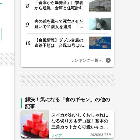
「倉庫から爆発音」目撃者
から通報 倉庫と住宅計4棟
を全焼 1棟は空…
夫の弟を蹴って死亡させた
疑いで41歳女を逮捕 「生
活態度に不満があ…
【台風情報】ダブル台風の
進路予想は 台風13号は8日
（土）正午には東…
ランキング一覧へ
解決！気になる「食のギモン」の他の
記事
スイカがおいしくおしゃれに
なる切り方＆デコ技！基本の
三角カットから可愛いキュー
ブカット、子供と作りたいデ
2026年8月3日
ライフ
コスイカ