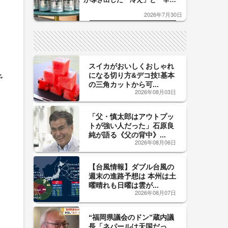
口」のおいしい関係 青く変化
2026年7月30日
した「辛口カーブ」が飲み頃の
サイン！
スイカがおいしくおしゃれ
になる切り方&デコ技!基本
予
の三角カットから可...
2026年08月03日
「父・慎太郎はアウトプッ
トが強い人だった」石原良
純が語る《父の背中》...
2026年08月06日
【台風情報】ダブル台風の
週末の進路予想は 本州は土
曜晴れも日曜は雲が...
2026年08月07日
“福岡県議会のドン”蔵内議
長「ネパールは天国だっ