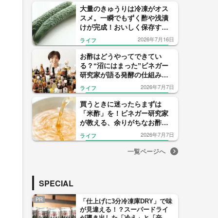
大量のきゅうりは冷凍がオス
スメ。一瞬でもずく酢や浅漬
けが完成！おいしく保存する
コツと活用レシピを紹介
2026年7月16日
ライフ
お酢はどうやってできてい
る？“沼にはまった”ビネガー
研究家が語る発酵の仕組みと
進化する酢の世界
2026年7月7日
ライフ
買うときに迷ったらまずは
「米酢」を！ビネガー研究家
が教える、余りがちなお酢が
主役になる簡単活用術
2026年7月7日
ライフ
一覧ページへ
SPECIAL
PR
「仕上げに3分冷凍庫DRY」で味
が見違える！？スーパードライ
が導き出した「冷え」と「辛