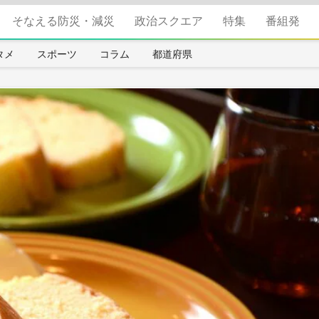
そなえる防災・減災
政治スクエア
特集
番組発
タメ
スポーツ
コラム
都道府県