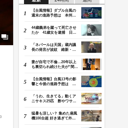
【台風情報】ダブル台風の
週末の進路予想は 本州は
土曜晴れも日曜は…
44歳義弟を蹴って死亡させ
たか 41歳女を逮捕 日頃
から同じ敷地内の…
「ネパールは天国」蔵内議
長の発言が波紋 維新・吉
村代表「福岡県議…
妻が自宅で不倫…20年以上
も裏切られ続けた夫が“間
男”に請求した慰…
【台風情報】台風13号の影
響と今後の進路予想は 沖
縄や奄美では大雨…
「うわ、生きてる」動くア
ニサキス25匹 酢やワサビ
では死滅せず…「…
猛暑も涼しい？ 集めた扇風
0
機100台超 好き過ぎて外出
先にも持ち歩く小…