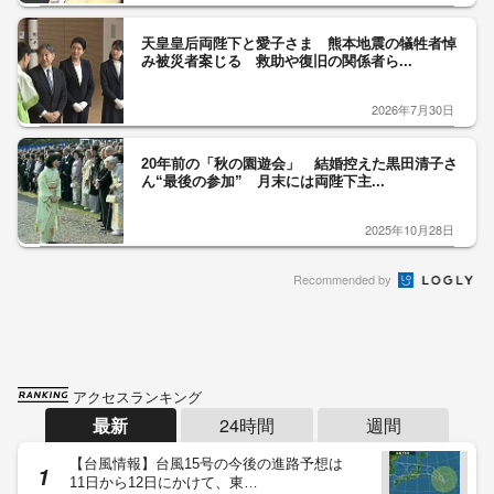
天皇皇后両陛下と愛子さま 熊本地震の犠牲者悼
み被災者案じる 救助や復旧の関係者ら...
2026年7月30日
20年前の「秋の園遊会」 結婚控えた黒田清子さ
ん“最後の参加” 月末には両陛下主...
2025年10月28日
Recommended by
アクセスランキング
最新
24時間
週間
【台風情報】台風15号の今後の進路予想は
11日から12日にかけて、東…