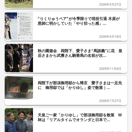
2026年5月27日
“りくりゅうペア”が今季限りで現役引退 木原が
恩師に明かしていた「やり切った感」...
2026年4月18日
秋の園遊会 両陛下、愛子さま“馬談義”に花 皇
后さまから武豊さん騎乗馬の名前が次...
2025年11月6日
両陛下が那須御用邸から帰京 愛子さまは一足先
に 御用邸では「かりゆし」姿で散策｜...
2026年7月27日
天皇ご一家「かりゆし」で那須御用邸を散策 W
杯は「リアルタイムでオランダと日本で...