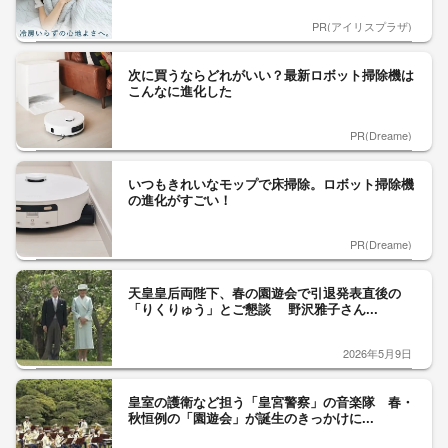
PR(アイリスプラザ)
次に買うならどれがいい？最新ロボット掃除機は
こんなに進化した
PR(Dreame)
いつもきれいなモップで床掃除。ロボット掃除機
の進化がすごい！
PR(Dreame)
天皇皇后両陛下、春の園遊会で引退発表直後の
「りくりゅう」とご懇談 野沢雅子さん...
2026年5月9日
皇室の護衛など担う「皇宮警察」の音楽隊 春・
秋恒例の「園遊会」が誕生のきっかけに...