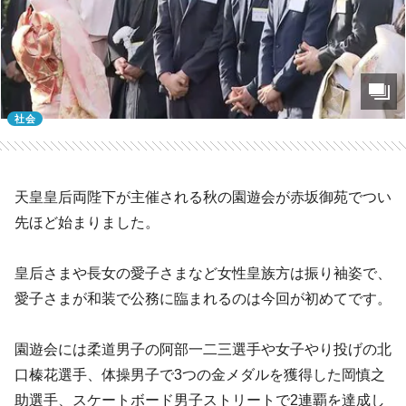
社会
天皇皇后両陛下が主催される秋の園遊会が赤坂御苑でつい
先ほど始まりました。
皇后さまや長女の愛子さまなど女性皇族方は振り袖姿で、
愛子さまが和装で公務に臨まれるのは今回が初めてです。
園遊会には柔道男子の阿部一二三選手や女子やり投げの北
口榛花選手、体操男子で3つの金メダルを獲得した岡慎之
助選手、スケートボード男子ストリートで2連覇を達成し