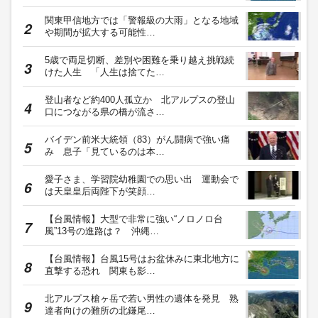
関東甲信地方では「警報級の大雨」となる地域
や期間が拡大する可能性…
5歳で両足切断、差別や困難を乗り越え挑戦続
けた人生 「人生は捨てた…
登山者など約400人孤立か 北アルプスの登山
口につながる県の橋が流さ…
バイデン前米大統領（83）がん闘病で強い痛
み 息子「見ているのは本…
愛子さま、学習院幼稚園での思い出 運動会で
は天皇皇后両陛下が笑顔…
【台風情報】大型で非常に強い“ノロノロ台
風”13号の進路は？ 沖縄…
【台風情報】台風15号はお盆休みに東北地方に
直撃する恐れ 関東も影…
北アルプス槍ヶ岳で若い男性の遺体を発見 熟
達者向けの難所の北鎌尾…