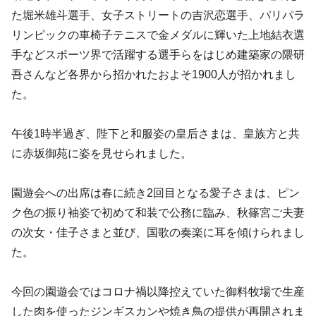
た堀米雄斗選手、女子ストリートの吉沢恋選手、パリパラ
リンピックの車椅子テニスで金メダルに輝いた上地結衣選
手などスポーツ界で活躍する選手らをはじめ建築家の隈研
吾さんなど各界から招かれたおよそ1900人が招かれまし
た。
午後1時半過ぎ、陛下と和服姿の皇后さまは、皇族方と共
に赤坂御苑に姿を見せられました。
園遊会への出席は春に続き2回目となる愛子さまは、ピン
ク色の振り袖姿で初めて和装で公務に臨み、秋篠宮ご夫妻
の次女・佳子さまと並び、国歌の奏楽に耳を傾けられまし
た。
今回の園遊会ではコロナ禍以降控えていた御料牧場で生産
した肉を使ったジンギスカンや焼き鳥の提供が再開されま