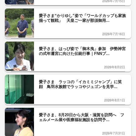
2026年7月15日
愛子さま“かりゆし”姿で「ワールドカップも家族
揃って観戦」 天皇ご一家が那須御用...
2026年7月16日
愛子さま、はっぴ姿で「御木曳」参加 伊勢神宮
の式年遷宮に向けた伝統行事｜FNNプ...
2026年8月2日
愛子さま ラッコの「イカミミジャンプ」に笑
顔 鳥羽水族館でラッコやジュゴンを見学...
2026年8月1日
愛子さま、8月20日から大阪・滋賀を訪問へ フ
ェルメール展や医療福祉施設を訪問予...
2026年7月31日