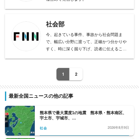
社会部
今、起きている事件、事故から社会問題ま
で、幅広い分野に渡って、正確かつ分かりや
すく、時に深く掘り下げ、読者に伝えること
をモットーとしております。
事件、事故、裁判から、医療、年金、運輸･
交通･国土、教育、科学、宇宙、災害・防災
1
2
など、幅広い分野をフォロー。天皇陛下など
皇室の動向、都政から首都圏自治体の行政も
担当。社会問題、調査報道については、分野
最新全国ニュースの他の記事
の垣根を越えて取材に取り組んでいます。
熊本県で最大震度1の地震 熊本県・熊本南区、
宇土市、宇城市、…
2026年8月9日
社会