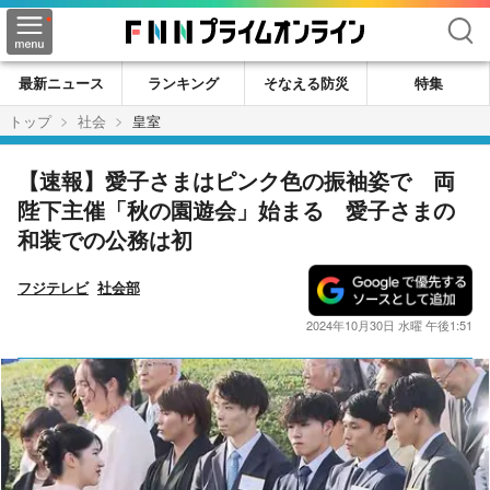
検索
最新ニュース
ランキング
そなえる防災
特集
トップ
社会
皇室
【速報】愛子さまはピンク色の振袖姿で 両
陛下主催「秋の園遊会」始まる 愛子さまの
和装での公務は初
フジテレビ
社会部
2024年10月30日 水曜 午後1:51