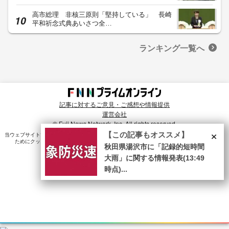
高市総理 非核三原則「堅持している」 長崎
平和祈念式典あいさつ全…
ランキング一覧へ
記事に対するご意見・ご感想や情報提供
運営会社
© Fuji News Network, Inc. All rights reserved.
×
【この記事もオススメ】
当ウェブサイトでは、ユーザのニーズ・興味・関⼼に合致したコンテンツや広告配信を提供する
ためにクッキーを使⽤しています。詳細は、
プライバシーポリシー
をご確認ください。
秋田県湯沢市に「記録的短時間
大雨」に関する情報発表(13:49
時点)...