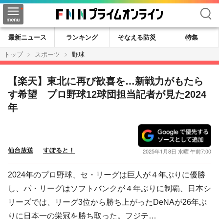
検索
最新ニュース
ランキング
そなえる防災
特集
トップ
スポーツ
野球
【楽天】東北に再び歓喜を…新戦力がもたら
す希望 プロ野球12球団担当記者が見た2024
年
仙台放送
すぽると！
2025年1月8日 水曜 午前7:00
2024年のプロ野球、セ・リーグは巨人が４年ぶりに優勝
し、パ・リーグはソフトバンクが４年ぶりに制覇、日本シ
リーズでは、リーグ3位から勝ち上がったDeNAが26年ぶ
りに日本一の栄冠を勝ち取った。フジテ…