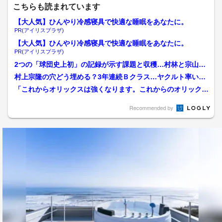
こちらも読まれています
【大人気】ひんやり冷感寝具で快適な睡眠をあなたに。
PR(アイリスプラザ)
【大人気】ひんやり冷感寝具で快適な睡眠をあなたに。
PR(アイリスプラザ)
2つの「球団史上初」の記録が示す課題と収穫…村林と宗山の
競争に見る未来 プロ野球...
村上宗隆の穴どう埋める？3年連続Ｂクラス…ヤクルト率いる
池山監督のテーマは「競争...
「これからオリックスは強くなります。これからのオリックス
はおもしろいです」 プ...
Recommended by