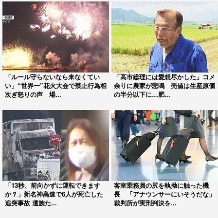
「ルール守らないなら来なくてい
「高市総理には愛想尽かした」コメ
い」“世界一”花火大会で禁止行為相
余りに農家が悲鳴 売値は生産原価
次ぎ怒りの声 場...
の半分以下に…肥...
「13秒、前向かずに運転できます
客室乗務員の尻を執拗に触った機
か？」新名神高速で6人が死亡した
長 「アナウンサーにいそうだな」
追突事故 遺族た...
裁判所が実刑判決を...