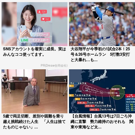
SNSアカウントを着実に成長。実は
大谷翔平が今季初の1試合2本！25
みんなココ使ってます。
号＆26号ホームラン 5打数3安打
と大暴れ…も...
PR(Dreaw合同会社)
5歳で両足切断、差別や困難を乗り
【台風情報】台風13号は7日ごろ沖
越え挑戦続けた人生 「人生は捨て
縄に直撃 勢力維持のおそれも 関
たものじゃない」...
東や東海など太...