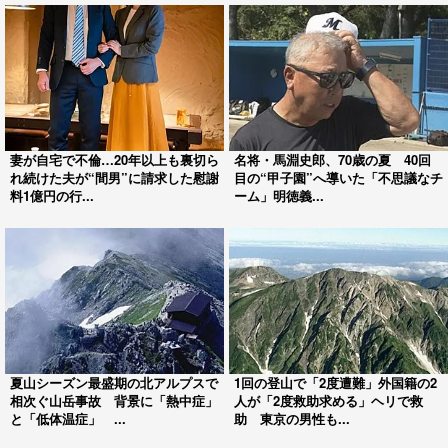
妻が自宅で不倫…20年以上も裏切ら
名将・馬淵史郎、70歳の夏 40回
れ続けた夫が“間男”に請求した慰謝
目の“甲子園”へ導いた「不思議なチ
料1億円の行...
ーム」明徳義...
夏山シーズン最盛期の北アルプスで
1回の登山で「2度遭難」外国籍の2
相次ぐ山岳事故 背景に「熱中症」
人が「2度救助求める」ヘリで救
と「低体温症」 ...
助 東京の男性も...