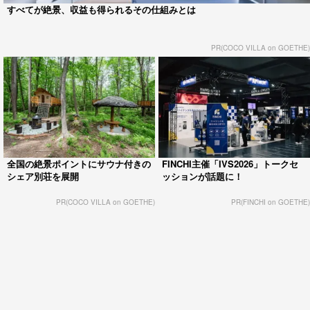
すべてが絶景、収益も得られるその仕組みとは
PR(COCO VILLA on GOETHE)
全国の絶景ポイントにサウナ付きの
FINCHI主催「IVS2026」トークセ
シェア別荘を展開
ッションが話題に！
PR(COCO VILLA on GOETHE)
PR(FINCHI on GOETHE)