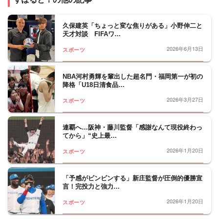
毎週日曜23時15分～24時30分
※放送時間は変更される場合があります
久保建英「ちょっと変な焦りがある」小野伸二と
天才対談 FIFAワ…
2026年6月13日
スポーツ
NBA河村勇輝を輩出した超名門・福岡第一が初の
降格「U18日清食品…
2026年3月27日
スポーツ
連覇へ…阪神・藤川監督「感謝なんて現役終わっ
てから」“史上最…
2026年1月20日
スポーツ
「予感がビンビンする」新庄監督が圧倒的優勝宣
言！完投力と強力…
2026年1月20日
スポーツ