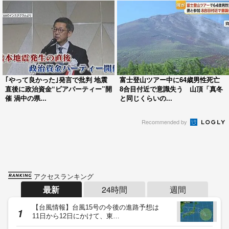
｢やって良かった｣発言で批判 地震
富士登山ツアー中に64歳男性死亡
直後に政治資金“ビアパーティー”開
8合目付近で意識失う 山頂「真冬
催 渦中の県...
と同じくらいの...
Recommended by
アクセスランキング
最新
24時間
週間
【台風情報】台風15号の今後の進路予想は
11日から12日にかけて、東…