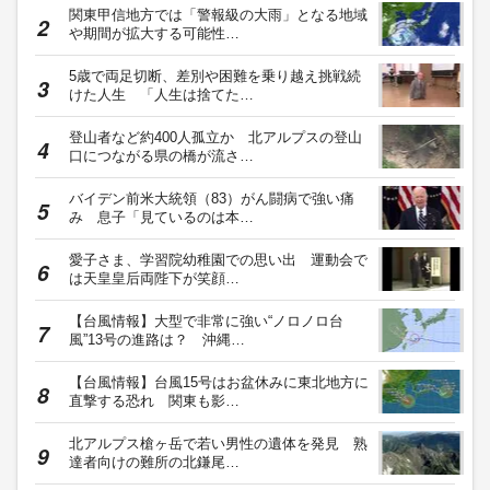
関東甲信地方では「警報級の大雨」となる地域
や期間が拡大する可能性…
5歳で両足切断、差別や困難を乗り越え挑戦続
けた人生 「人生は捨てた…
登山者など約400人孤立か 北アルプスの登山
口につながる県の橋が流さ…
バイデン前米大統領（83）がん闘病で強い痛
み 息子「見ているのは本…
愛子さま、学習院幼稚園での思い出 運動会で
は天皇皇后両陛下が笑顔…
【台風情報】大型で非常に強い“ノロノロ台
風”13号の進路は？ 沖縄…
【台風情報】台風15号はお盆休みに東北地方に
直撃する恐れ 関東も影…
北アルプス槍ヶ岳で若い男性の遺体を発見 熟
達者向けの難所の北鎌尾…