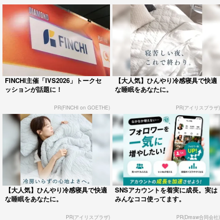
FINCHI主催「IVS2026」トークセ
【大人気】ひんやり冷感寝具で快適
ッションが話題に！
な睡眠をあなたに。
PR(FINCHI on GOETHE)
PR(アイリスプラザ)
【大人気】ひんやり冷感寝具で快適
SNSアカウントを着実に成長。実は
な睡眠をあなたに。
みんなココ使ってます。
PR(アイリスプラザ)
PR(Dreaw合同会社)