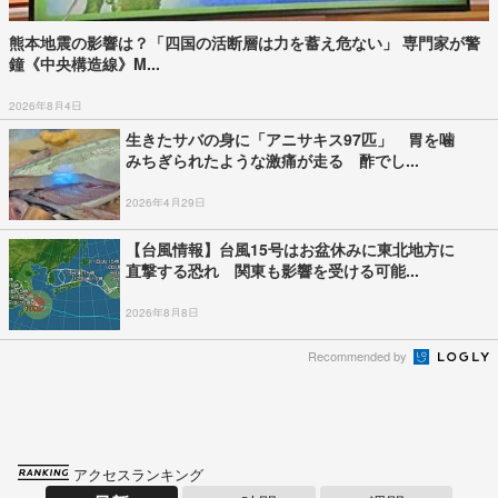
熊本地震の影響は？「四国の活断層は力を蓄え危ない」 専門家が警
鐘《中央構造線》M...
2026年8月4日
生きたサバの身に「アニサキス97匹」 胃を噛
みちぎられたような激痛が走る 酢でし...
2026年4月29日
【台風情報】台風15号はお盆休みに東北地方に
直撃する恐れ 関東も影響を受ける可能...
2026年8月8日
Recommended by
アクセスランキング