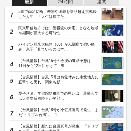
最新
24時間
週間
5歳で両足切断、差別や困難を乗り越え挑戦続
けた人生 「人生は捨てた…
関東甲信地方では「警報級の大雨」となる地域
や期間が拡大する可能性…
バイデン前米大統領（83）がん闘病で強い痛
み 息子「見ているのは本…
【台風情報】台風15号の今後の進路予想は
11日から12日にかけて、東…
【台風情報】台風15号はお盆休みに東北地方に
直撃する恐れ 関東も影…
愛子さま、学習院幼稚園での思い出 運動会で
は天皇皇后両陛下が笑顔…
【台風情報】台風16号が小笠原近海で発生 ま
た“トリプル台風”に…1…
【台風情報】新たに台風16号が発生 「トリプ