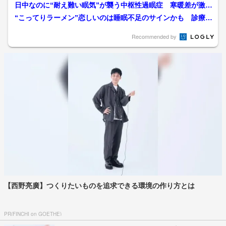
1年目で小澤陽子アナが出...
日中なのに“耐え難い眠気”が襲う中枢性過眠症 寒暖差が激し
い春は症状が悪化…大事...
“こってりラーメン”恋しいのは睡眠不足のサインかも 診療科
追加で「睡眠障害」は病...
Recommended by
【西野亮廣】つくりたいものを追求できる環境の作り方とは
PR(FINCHI on GOETHE)