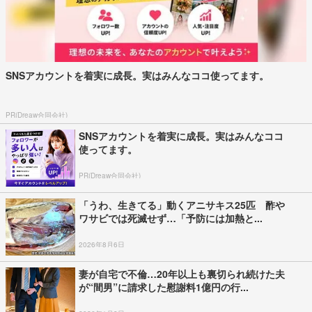
SNSアカウントを着実に成長。実はみんなココ使ってます。
PR(Dreaw合同会社)
SNSアカウントを着実に成長。実はみんなココ
使ってます。
PR(Dreaw合同会社)
「うわ、生きてる」動くアニサキス25匹 酢や
ワサビでは死滅せず…「予防には加熱と...
2026年8月6日
妻が自宅で不倫…20年以上も裏切られ続けた夫
が“間男”に請求した慰謝料1億円の行...