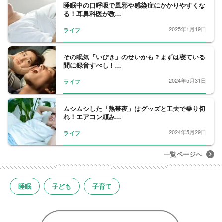
睡眠中の口呼吸で風邪や感染症にかかりやすくな
る！耳鼻科医が教…
2025年1月19日
ライフ
その眠気「いびき」のせいかも？まずは寝ている
間に録音すべし！…
2024年5月31日
ライフ
ムシムシした「熱帯夜」はグッズと工夫で乗り切
れ！エアコン頼み…
2024年5月29日
ライフ
一覧ページへ
睡眠
子ども
子育て