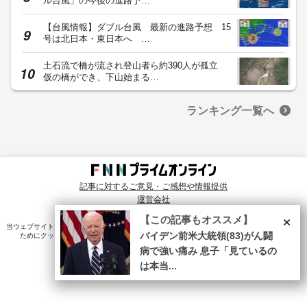
ル台風」の今後の進路予…
【台風情報】ダブル台風 最新の進路予想 15
号は北日本・東日本へ …
土石流で橋が流され登山者ら約390人が孤立
仮の橋ができ、下山始まる…
ランキング一覧へ
記事に対するご意見・ご感想や情報提供
運営会社
© Fuji News Network, Inc. All rights reserved.
×
【この記事もオススメ】
当ウェブサイトでは、ユーザのニーズ・興味・関⼼に合致したコンテンツや広告配信を提供する
バイデン前米大統領(83)がん闘
ためにクッキーを使⽤しています。詳細は、
プライバシーポリシー
をご確認ください。
病で強い痛み 息子「見ているの
は本当...