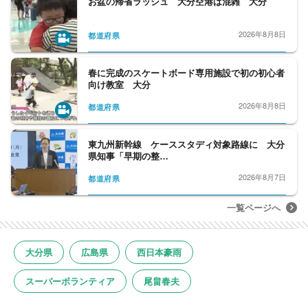
お盆の帰省ラッシュ 大分空港は混雑 大分
2026年8月8日
都道府県
春に完成のスケートボード専用施設で初の初心者
向け教室 大分
2026年8月8日
都道府県
東九州新幹線 ケーススタディ対象路線に 大分
県知事「早期の整…
2026年8月7日
都道府県
一覧ページへ
大分県
広島県
西日本豪雨
スーパーボランティア
尾畠春夫