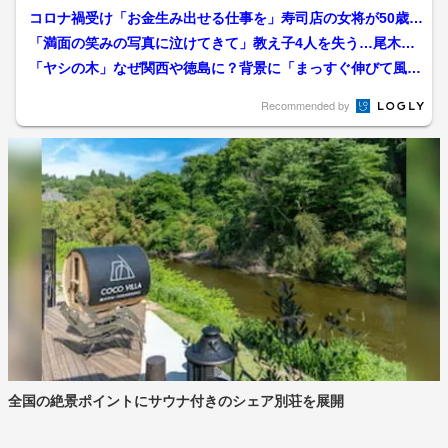
コロナ禍受け「お金生み出せる仕事を」寿司店の女将が50歳
で“司法試験合格” 家事...
「満面の笑みの写真に泣けてきて」教え子4人を失う…尾木直
樹さんが慰霊「あの笑顔が...
「ヤシの木」なぜ関西や徳島に？背景に「まっすぐ伸びて風に
強い・“南国のイメージ”...
Recommended by
全国の絶景ポイントにサウナ付きのシェア別荘を展開