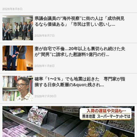
2026年8月6日
県議会議員の“海外視察”に街の人は「成功例見
るなら価値ある」「市民は苦しい思いし...
2026年8月7日
妻が自宅で不倫…20年以上も裏切られ続けた夫
が“間男”に請求した慰謝料1億円の行...
2026年1月8日
確率「1〜2％」でも地震は起きた 専門家が指
摘する日奈久断層の&quot;残され...
2026年7月30日