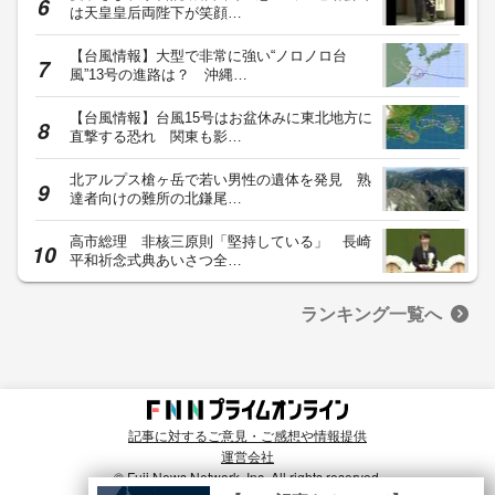
は天皇皇后両陛下が笑顔…
【台風情報】大型で非常に強い“ノロノロ台
風”13号の進路は？ 沖縄…
【台風情報】台風15号はお盆休みに東北地方に
直撃する恐れ 関東も影…
北アルプス槍ヶ岳で若い男性の遺体を発見 熟
達者向けの難所の北鎌尾…
高市総理 非核三原則「堅持している」 長崎
平和祈念式典あいさつ全…
ランキング一覧へ
記事に対するご意見・ご感想や情報提供
運営会社
© Fuji News Network, Inc. All rights reserved.