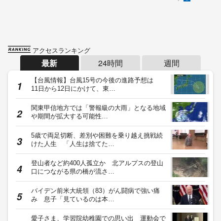
アクセスランキング
最新
24時間
週間
【台風情報】台風15号の今後の進路予想は
11日から12日にかけて、東…
関東甲信地方では「警報級の大雨」となる地域
や期間が拡大する可能性…
5歳で両足切断、差別や困難を乗り越え挑戦続
けた人生 「人生は捨てた…
登山者など約400人孤立か 北アルプスの登山
口につながる県の橋が流さ…
バイデン前米大統領（83）がん闘病で強い痛
み 息子「見ているのは本…
愛子さま、学習院幼稚園での思い出 運動会で