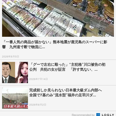
「一番人気の商品が届かない」熊本地震が鹿児島のスーパーに影
響 九州道寸断で物流に...
2026年8月5日
「グーで左右に殴った」“主犯格”川口被告の初
公判 共犯の女が証言 「許す気ない、...
2026年7月14日
完成前しか見られない日本最大級ダム内部へ
全国で7基のみ“流水型”福井の足羽川ダ...
2026年8月2日
Recommended by