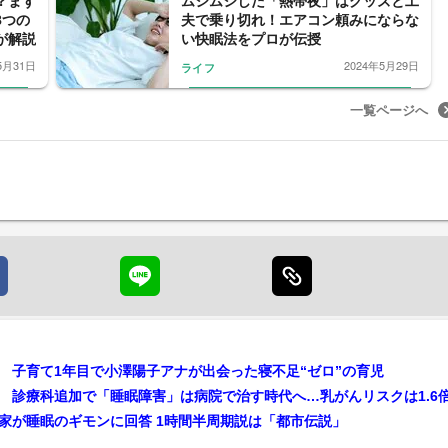
？まず
ムシムシした「熱帯夜」はグッズと工
8つの
夫で乗り切れ！エアコン頼みにならな
が解説
い快眠法をプロが伝授
5月31日
2024年5月29日
ライフ
一覧ページへ
 子育て1年目で小澤陽子アナが出会った寝不足“ゼロ”の育児
家が睡眠のギモンに回答 1時間半周期説は「都市伝説」