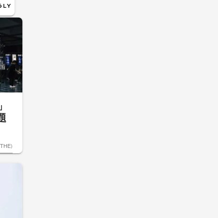
6」
題
ETHE)