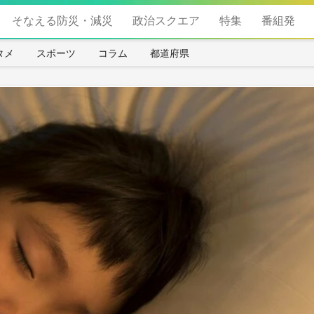
そなえる防災・減災
政治スクエア
特集
番組発
タメ
スポーツ
コラム
都道府県