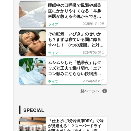
睡眠中の口呼吸で風邪や感染
症にかかりやすくなる！耳鼻
科医が教える今晩からできる
対策と「かくれ口呼吸チェッ
2025年1月19日
ライフ
クリスト」
その眠気「いびき」のせいか
も？まずは寝ている間に録音
すべし！「8つの原因」と対処
法を“眠りのプロ”が解説
2024年5月31日
ライフ
ムシムシした「熱帯夜」はグ
ッズと工夫で乗り切れ！エア
コン頼みにならない快眠法を
プロが伝授
2024年5月29日
ライフ
一覧ページへ
SPECIAL
PR
「仕上げに3分冷凍庫DRY」で味
が見違える！？スーパードライ
が導き出した「冷え」と「辛