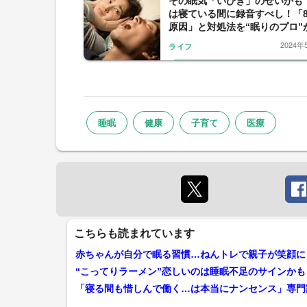
その眠気「いびき」のせいかも
は寝ている間に録音すべし！「
原因」と対処法を“眠りのプロ”
2024年
ライフ
睡眠
健康
子育て
医療
こちらも読まれています
赤ちゃんが自分で眠る習慣…ねんトレで親子が笑顔に
「寝る間も惜しんで働く…は本当にナンセンス」専門