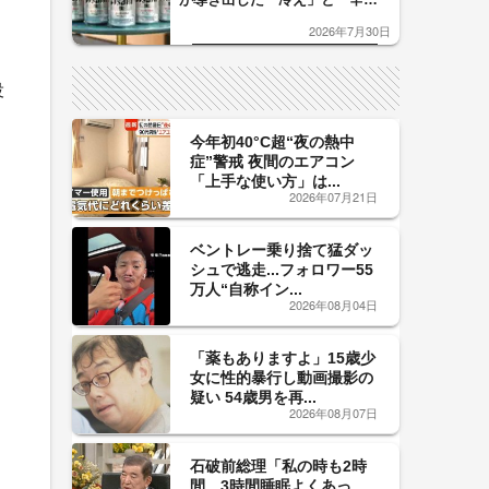
口」のおいしい関係 青く変化
2026年7月30日
した「辛口カーブ」が飲み頃の
サイン！
役
今年初40°C超“夜の熱中
症”警戒 夜間のエアコン
「上手な使い方」は...
2026年07月21日
ベントレー乗り捨て猛ダッ
シュで逃走...フォロワー55
万人“自称イン...
2026年08月04日
「薬もありますよ」15歳少
女に性的暴行し動画撮影の
疑い 54歳男を再...
2026年08月07日
石破前総理「私の時も2時
間、3時間睡眠よくあっ