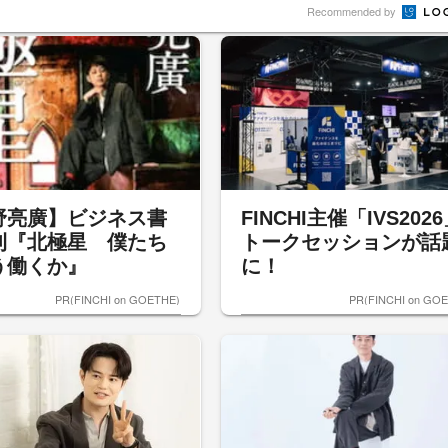
Recommended by
野亮廣】ビジネス書
FINCHI主催「IVS202
刊『北極星 僕たち
トークセッションが話
う働くか』
に！
PR(FINCHI on GOETHE)
PR(FINCHI on GO