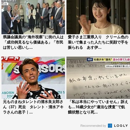
県議会議員の“海外視察”に街の人は
愛子さま三重県入り クリーム色の
「成功例見るなら価値ある」「市民
装いで集まった人たちに笑顔で手を
は苦しい思いし...
振られる あす伊...
元ものまねタレントの清水良太郎さ
「私は本当にやっていません」訴え
ん（37）死去 タレント・清水アキ
も…16歳少女が“違法な捜査”で飢
ラさんの息子｜...
餓状態となり死...
Recommended by