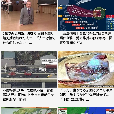
5歳で両足切断、差別や困難を乗り
【台風情報】台風13号は7日ごろ沖
越え挑戦続けた人生 「人生は捨て
縄に直撃 勢力維持のおそれも 関
たものじゃない」...
東や東海など太...
不倫相手とLINEで睡眠不足…首都
「うわ、生きてる」動くアニサキス
高3人死亡事故のトラック運転手を
25匹 酢やワサビでは死滅せず…
裁判所が「前例...
「予防には加熱と...