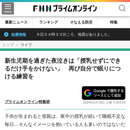
検索
最新ニュース
ランキング
そなえる防災
特集
地震情報
９日０４時３３分ころ、地震がありました。
トップ
ライフ
新生児期を過ぎた夜泣きは「授乳せずにでき
るだけ手をかけない」 再び自分で眠りにつ
ける練習を
プライムオンライン特集班
2024年5月18日 土曜 午前5:00
子供が生まれると母親は、夜中の授乳が続いて睡眠不足な
毎日…そんなイメージを抱いている人も多いのではないだ