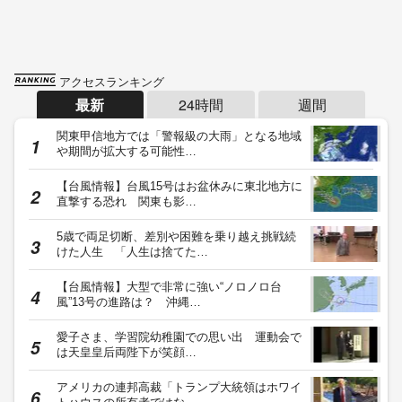
アクセスランキング
最新
24時間
週間
関東甲信地方では「警報級の大雨」となる地域
や期間が拡大する可能性…
【台風情報】台風15号はお盆休みに東北地方に
直撃する恐れ 関東も影…
5歳で両足切断、差別や困難を乗り越え挑戦続
けた人生 「人生は捨てた…
【台風情報】大型で非常に強い“ノロノロ台
風”13号の進路は？ 沖縄…
愛子さま、学習院幼稚園での思い出 運動会で
は天皇皇后両陛下が笑顔…
アメリカの連邦高裁「トランプ大統領はホワイ