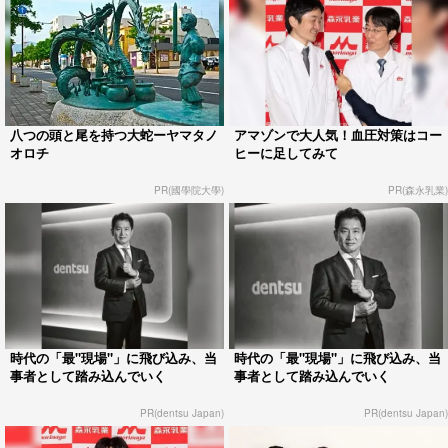
八つの頭と尾を持つ大蛇ーヤマタノ
アマゾンで大人気！血圧対策はコー
オロチ
ヒーに足してみて
PR(國學院大學)
PR(森永乳業)
時代の「最"現場"」に飛び込み、当
時代の「最"現場"」に飛び込み、当
事者として踏み込んでいく
事者として踏み込んでいく
PR(dentsu Japan)
PR(dentsu Japan)