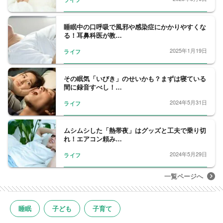
睡眠中の口呼吸で風邪や感染症にかかりやすくな
る！耳鼻科医が教…
2025年1月19日
ライフ
その眠気「いびき」のせいかも？まずは寝ている
間に録音すべし！…
2024年5月31日
ライフ
ムシムシした「熱帯夜」はグッズと工夫で乗り切
れ！エアコン頼み…
2024年5月29日
ライフ
一覧ページへ
睡眠
子ども
子育て