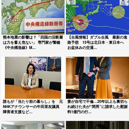
熊本地震の影響は？「四国の活断層
【台風情報】ダブル台風 最新の進
は力を蓄え危ない」 専門家が警鐘
路予想 15号は北日本・東日本へ
《中央構造線》M...
お盆休みの交通...
誰もが「当たり前の暮らし」を 元
妻が自宅で不倫…20年以上も裏切ら
NHKアナウンサーの牛田茉友議員
れ続けた夫が“間男”に請求した慰謝
障害者支援など...
料1億円の行...