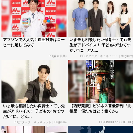
アマゾンで大人気！血圧対策はコー
いま最も相談したい保育士・てぃ先
ヒーに足してみて
生がアドバイス！ 子どもの“おてつ
だい”に、どん...
PR(森永乳業)
PR(アタック・キュキュット｜Hugkum)
いま最も相談したい保育士・てぃ先
【西野亮廣】ビジネス書最新刊『北
生がアドバイス！ 子どもの“おてつ
極星 僕たちはどう働くか』
だい”に、どん...
PR(アタック・キュキュット｜Hugkum)
PR(FINCHI on GOETHE)