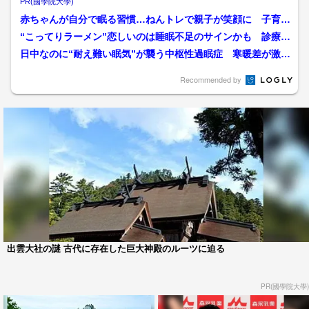
PR(國學院大學)
赤ちゃんが自分で眠る習慣…ねんトレで親子が笑顔に 子育て
1年目で小澤陽子アナが出...
“こってりラーメン”恋しいのは睡眠不足のサインかも 診療科
追加で「睡眠障害」は病...
日中なのに“耐え難い眠気”が襲う中枢性過眠症 寒暖差が激し
い春は症状が悪化…大事...
Recommended by
出雲大社の謎 古代に存在した巨大神殿のルーツに迫る
PR(國學院大學)