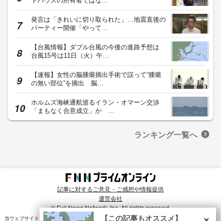
トハウスの所有者ではな…
発言は「きれいに切り取られた」…地震直後の
パーティー開催「やって…
【台風情報】ダブル台風の今後の進路予想は
台風15号は11日（火）午…
【速報】女性の脳腫瘍摘出手術で誤って“腫瘍
の無い部位”を摘出 脳…
ホルムズ海峡通航巡るイラン・オマーン交渉
「まもなく合意成立」か …
ランキング一覧へ
記事に対するご意見・ご感想や情報提供
運営会社
© Fuji News Network, Inc. All rights reserved.
×
【この記事もオススメ】
当ウェブサイトでは、ユーザのニーズ・興味・関⼼に合致したコンテンツや広告配信を提供する