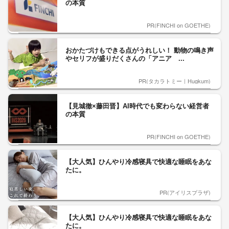
の本質
PR(FINCHI on GOETHE)
おかたづけもできる点がうれしい！ 動物の鳴き声
やセリフが盛りだくさんの「アニア ...
PR(タカラトミー｜Hugkum)
【見城徹×藤田晋】AI時代でも変わらない経営者
の本質
PR(FINCHI on GOETHE)
【大人気】ひんやり冷感寝具で快適な睡眠をあな
たに。
PR(アイリスプラザ)
【大人気】ひんやり冷感寝具で快適な睡眠をあな
たに。