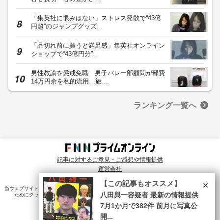
「集英社に恨みはない」ストレス発散で“43億
円超”のジャンプグッズ…
「品切れ前に買うと満足感」集英社オンライン
ショップで“43億円分”…
男性教諭を懲戒免職 男子バレー部顧問が部費
14万円余を私的流用…旅…
ランキング一覧へ
記事に対するご意見・ご感想や情報提供
運営会社
© Fuji News Network, Inc. All rights reserved.
×
【この記事もオススメ】
当ウェブサイトでは、ユーザのニーズ・興味・関⼼に合致したコンテンツや広告配信を提供する
八田與一容疑者 最新の情報提供
ためにクッキーを使⽤しています。詳細は、
プライバシーポリシー
をご確認ください。
7月1か月で382件 前月に写真公
開...