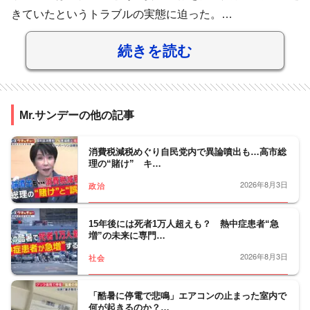
きていたというトラブルの実態に迫った。…
続きを読む
Mr.サンデーの他の記事
消費税減税めぐり自民党内で異論噴出も…高市総
理の“賭け” キ…
2026年8月3日
政治
15年後には死者1万人超えも？ 熱中症患者“急
増”の未来に専門…
2026年8月3日
社会
「酷暑に停電で悲鳴」エアコンの止まった室内で
何が起きるのか？…