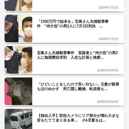
2026年7月3日
「1500万円で始末を」宝島さん夫婦殺害事
件 “仲介役”の男2人に7月3日判決 ...
2026年7月2日
宝島さん夫婦殺害事件 首謀者と“仲介役”の男2
人に無期懲役求刑 入念な計画と検察...
2026年6月30日
「ひどいことをしたので言い分ない」元妻が殺害
もほのめかす 死亡隠し離婚、転居後も...
2026年6月24日
【独自入手】防犯カメラにリア部分が壊れ大きな
音をたてて走り去る車… 小6児童をは...