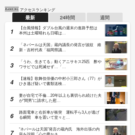
アクセスランキング
最新
24時間
週間
【台風情報】ダブル台風の週末の進路予想は
本州は土曜晴れも日曜は…
「ネパールは天国」蔵内議長の発言が波紋 維
新・吉村代表「福岡県議…
「うわ、生きてる」動くアニサキス25匹 酢や
ワサビでは死滅せず…「…
【速報】歌舞伎俳優の中村小三郎さん（77）が
ひき逃げ疑いで書類送検…
妻が自宅で不倫…20年以上も裏切られ続けた夫
が“間男”に請求した慰…
路面電車と右折車が衝突 運転手ら3人が逃げ
る瞬間 車を置いて堂々と…
“ネパールは天国”発言の蔵内氏 海外出張の内
容を説明「心の豊かさ…