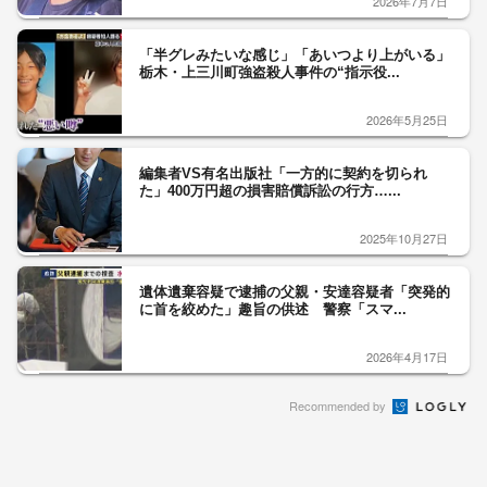
2026年7月7日
「半グレみたいな感じ」「あいつより上がいる」
栃木・上三川町強盗殺人事件の“指示役...
2026年5月25日
編集者VS有名出版社「一方的に契約を切られ
た」400万円超の損害賠償訴訟の行方…...
2025年10月27日
遺体遺棄容疑で逮捕の父親・安達容疑者「突発的
に首を絞めた」趣旨の供述 警察「スマ...
2026年4月17日
Recommended by