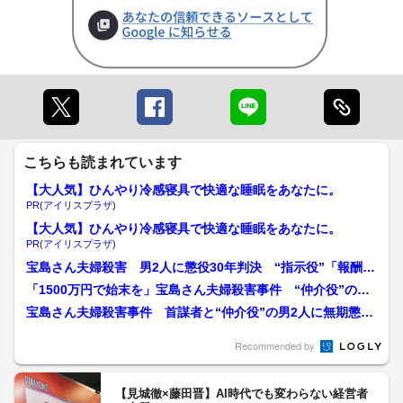
こちらも読まれています
【大人気】ひんやり冷感寝具で快適な睡眠をあなたに。
PR(アイリスプラザ)
【大人気】ひんやり冷感寝具で快適な睡眠をあなたに。
PR(アイリスプラザ)
宝島さん夫婦殺害 男2人に懲役30年判決 “指示役”「報酬も
らっていない」 “仲...
「1500万円で始末を」宝島さん夫婦殺害事件 “仲介役”の男2
人に7月3日判決 ...
宝島さん夫婦殺害事件 首謀者と“仲介役”の男2人に無期懲役
求刑 入念な計画と検察...
Recommended by
【見城徹×藤田晋】AI時代でも変わらない経営者