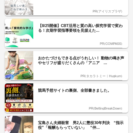
PR(アイリスプラザ)
【8/25開催】CBT活用と質の高い探究学習で変わ
る！次期学習指導要領を見据えた...
PR(COMPASS)
おかたづけもできる点がうれしい！ 動物の鳴き声
やセリフが盛りだくさんの「アニア ...
PR(タカラトミー｜Hugkum)
競馬予想サイトの裏側、全部書きました。
PR(BettingBreakDown)
宝島さん夫婦殺害 男2人に懲役30年判決 “指示
役”「報酬もらっていない」 “仲...