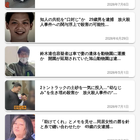
2026年7月6日
知人の共犯を“口封じ”か 29歳男を逮捕 放火殺
人事件への関与浮上で殺害の可能性...
2026年6月29日
鈴木達也容疑者は車で妻の遺体を動物園に運搬
か 開園が延期されていた旭山動物園は逮...
2026年5月1日
2トントラックの土砂を一気に投入…“幼なじ
み”を生き埋め殺害か 放火殺人事件の“...
2026年7月1日
「助けてくれ」とメモを見せ…同居女性の唇を針
と糸で縫い合わせたか 49歳の女逮捕...