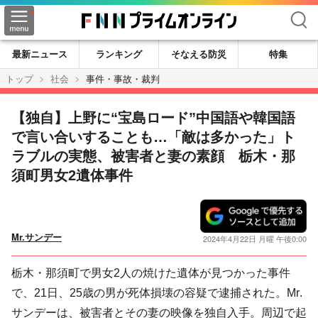
検索
最新ニュース
ランキング
そなえる防災
特集
トップ
社会
事件・事故・裁判
【独自】上野に“宝島ロード”中国語や韓国語
で言い合いすることも…「敵は多かった」ト
ラブルの実態、被害者と妻の素顔 栃木・那
須町男女2遺体事件
Mr.サンデー
2024年4月22日 月曜 午後0:00
栃木・那須町で男女2人の焼けた遺体が見つかった事件
で、21日、25歳の男が死体損壊の容疑で逮捕された。Mr.
サンデーは、被害者とその妻の映像を独自入手。周辺で起