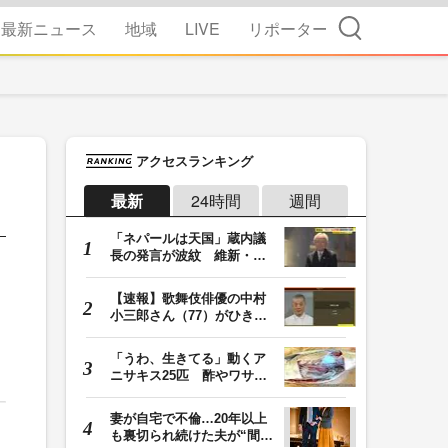
検索
最新ニュース
地域
LIVE
リポーター
アクセスランキング
最新
24時間
週間
「ネパールは天国」蔵内議
長の発言が波紋 維新・吉
村代表「福岡県議…
【速報】歌舞伎俳優の中村
小三郎さん（77）がひき逃
げ疑いで書類送検…
「うわ、生きてる」動くア
ニサキス25匹 酢やワサビ
では死滅せず…「…
妻が自宅で不倫…20年以上
も裏切られ続けた夫が“間