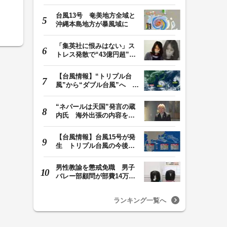
男”に請求した慰…
台風13号 奄美地方全域と
沖縄本島地方が暴風域に
「集英社に恨みはない」ス
トレス発散で“43億円超”の
ジャンプグッズ…
【台風情報】“トリプル台
風”から“ダブル台風”へ 13
号、15号とも…
“ネパールは天国”発言の蔵
内氏 海外出張の内容を説
明「心の豊かさ…
【台風情報】台風15号が発
生 トリプル台風の今後の
進路予想は 台風1…
男性教諭を懲戒免職 男子
バレー部顧問が部費14万円
余を私的流用…旅…
ランキング一覧へ