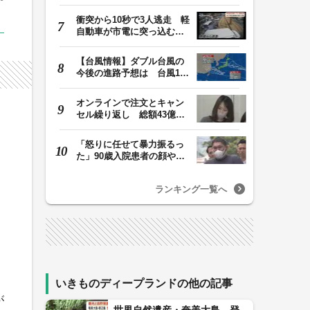
号、15号とも…
衝突から10秒で3人逃走 軽
自動車が市電に突っ込む一
部始終をドラレコ…
【台風情報】ダブル台風の
今後の進路予想は 台風13
号は7日（金）昼過…
オンラインで注文とキャン
セル繰り返し 総額43億円
か「品切れ前に購…
「怒りに任せて暴力振るっ
た」90歳入院患者の顔や腹
を殴るなどケガさ…
ランキング一覧へ
いきものディープランドの他の記事
が