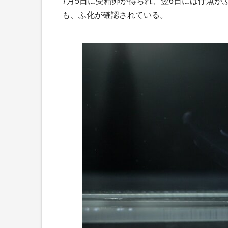
7月5日に受精卵が得られ、翌6日には仔魚が
も、ふ化が確認されている。