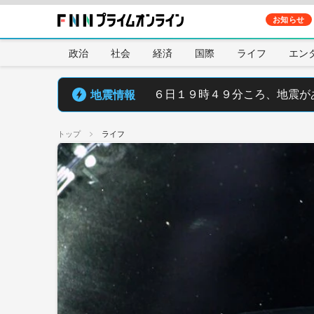
お知らせ
政治
社会
経済
国際
ライフ
エン
地震情報
６日１９時４９分ころ、地震が
トップ
ライフ