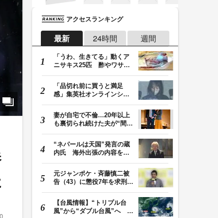
アクセスランキング
最新
24時間
週間
「うわ、生きてる」動くア
ニサキス25匹 酢やワサビ
では死滅せず…「…
「品切れ前に買うと満足
感」集英社オンラインショ
ップで“43億円分”…
妻が自宅で不倫…20年以上
も裏切られ続けた夫が“間
男”に請求した慰…
“ネパールは天国”発言の蔵
内氏 海外出張の内容を説
養
明「心の豊かさ…
元ジャンポケ・斉藤慎二被
た
告（43）に懲役7年を求刑
ロケバス内で性的…
【台風情報】“トリプル台
風”から“ダブル台風”へ 13
0