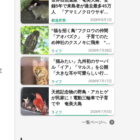
世界自然遺産・奄美大島、登
録5年で来島者が過去最多45万
人 「アマミノクロウサギ」
守るルールと新たな課題
2026年8月1日
都道府県
“福を招く鳥”フクロウの仲間
「アオバズク」 子育てのた
め神社のクスノキに飛来 “縁
起が良い”御神木からの巣立ち
2026年7月28日
ライフ
「猫みたい」九州初のサーバ
ル「イア」「マルス」を公開
究
「大きな耳や可愛らしい行動
を見て」
2026年7月17日
ライフ
天然記念物の野鳥・アカヒゲ
が民家に！電動三輪車で子育
て中 奄美大島
2026年7月5日
ライフ
一覧ページへ