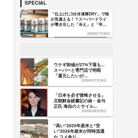
SPECIAL
PR
「仕上げに3分冷凍庫DRY」で味
が見違える！？スーパードライ
が導き出した「冷え」と「辛
口」のおいしい関係 青く変化
2026年7月30日
した「辛口カーブ」が飲み頃の
サイン！
ウナギ卸値が27%下落も...
スーパーと専門店で明暗
「還元したいが...
2026年07月24日
「日本を必ず後悔させる」
北朝鮮金総書記の妹・金与
正氏 海自のミサイル...
2026年08月05日
“高い”2025年産米と“安
い”2026年産米が同時流通
か コメ余り...