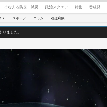
そなえる防災・減災
政治スクエア
特集
番組発
タメ
スポーツ
コラム
都道府県
ありました。