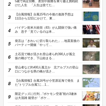
5歳で両足切断、差別や困難を乗り越え挑戦続
けた人生 「人生は捨てた…
【台風情報】台風15号の今後の進路予想は
11日から12日にかけて、東…
バイデン前米大統領（83）がん闘病で強い痛
み 息子「見ているのは本…
発言は「きれいに切り取られた」…地震直後の
パーティー開催「やって…
土石流で橋が流され登山者ら約390人が孤立
仮の橋ができ、下山始まる…
登山者など約400人孤立か 北アルプスの登山
口につながる県の橋が流さ…
【台風情報】台風16号が小笠原近海で発生 ま
た“トリプル台風”に…1…
限定グッズに行列…“ポケモン空港”初の3連休
は大混雑 能登が「ポケ…