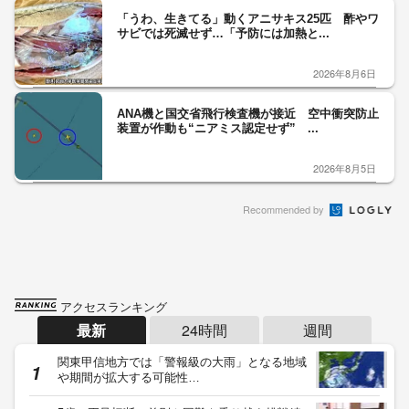
「うわ、生きてる」動くアニサキス25匹 酢やワ
サビでは死滅せず…「予防には加熱と...
2026年8月6日
ANA機と国交省飛行検査機が接近 空中衝突防止
装置が作動も“ニアミス認定せず” ...
2026年8月5日
Recommended by
アクセスランキング
最新
24時間
週間
関東甲信地方では「警報級の大雨」となる地域
や期間が拡大する可能性…