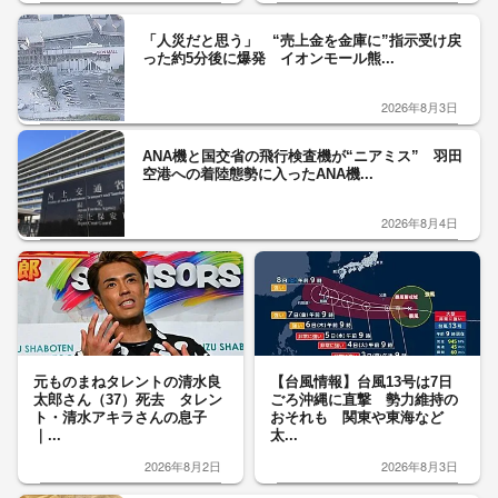
「人災だと思う」 “売上金を金庫に”指示受け戻
った約5分後に爆発 イオンモール熊...
2026年8月3日
ANA機と国交省の飛行検査機が“ニアミス” 羽田
空港への着陸態勢に入ったANA機...
2026年8月4日
元ものまねタレントの清水良
【台風情報】台風13号は7日
太郎さん（37）死去 タレン
ごろ沖縄に直撃 勢力維持の
ト・清水アキラさんの息子
おそれも 関東や東海など
｜...
太...
2026年8月2日
2026年8月3日