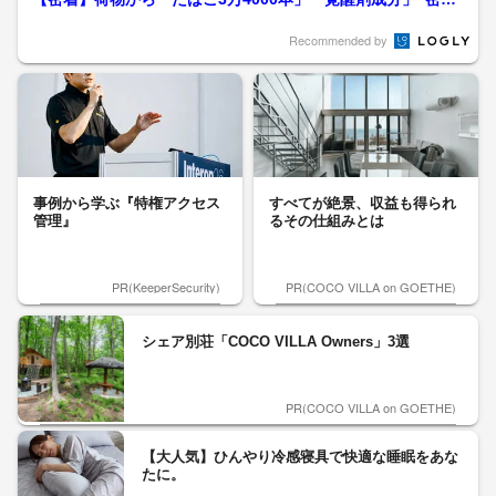
阻止する最前線”羽田...
Recommended by
事例から学ぶ『特権アクセス
すべてが絶景、収益も得られ
管理』
るその仕組みとは
PR(KeeperSecurity)
PR(COCO VILLA on GOETHE)
シェア別荘「COCO VILLA Owners」3選
PR(COCO VILLA on GOETHE)
【大人気】ひんやり冷感寝具で快適な睡眠をあな
たに。