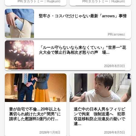
PR(タカラトミー｜Hugkum)
PR(タカラトミー｜Hugkum)
堅牢さ・コスパだけじゃない最新「arrows」事情
PR(arrows)
「ルール守らないなら来なくていい」“世界一”花
火大会で禁止行為相次ぎ怒りの声 場...
2026年8月3日
妻が自宅で不倫…20年以上も
逃亡中の日本人男をフィリピ
裏切られ続けた夫が“間男”に
ンで拘束 強制送還へ 犯罪
請求した慰謝料1億円の行...
収益移転防止法違反の疑いで
逮...
2026年1月8日
2026年8月5日