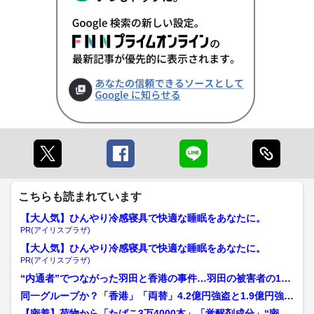
こちらも読まれています
【大人気】ひんやり冷感寝具で快適な睡眠をあなたに。
PR(アイリスプラザ)
【大人気】ひんやり冷感寝具で快適な睡眠をあなたに。
PR(アイリスプラザ)
“内通者”でつながった羽田と香港の事件…羽田の被害者の1人
「毎日のように金を売却...
同一グループか？「香港」「両替」4.2億円強盗と1.9億円強盗
未遂の共通点 香港...
【密着】荷物から「たばこ3万4000本」「覚醒剤成分」“密輸