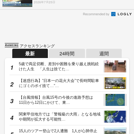
2026年7月25日
Recommended by
アクセスランキング
最新
24時間
週間
5歳で両足切断、差別や困難を乗り越え挑戦続
けた人生 「人生は捨てた…
【迷惑行為】“日本一の花火大会”で長時間駐車
にゴミのポイ捨て…“…
【台風情報】台風15号の今後の進路予想は
11日から12日にかけて、東…
関東甲信地方では「警報級の大雨」となる地域
や期間が拡大する可能性…
15人のツアー登山で2人遭難 1人が心肺停止