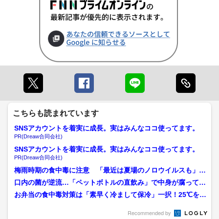
こちらも読まれています
SNSアカウントを着実に成長。実はみんなココ使ってます。
PR(Dreaw合同会社)
SNSアカウントを着実に成長。実はみんなココ使ってます。
PR(Dreaw合同会社)
梅雨時期の食中毒に注意 「最近は夏場のノロウイルスも」
2日目のカレーは再加熱し...
口内の菌が逆流…「ペットボトルの直飲み」で中身が腐ってい
く仕組みと、菌の増殖を抑...
お弁当の食中毒対策は「素早く冷まして保冷」一択！25℃を超
えたら危険…梅干しも濃...
Recommended by