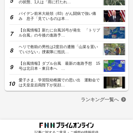
の状態、1人は「雨に打たれ…
バイデン前米大統領（83）がん闘病で強い痛
み 息子「見ているのは本…
【台風情報】新たに台風16号が発生 「トリプ
ル台風」の今後の進路予…
ヘリで救助の男性は2度目の遭難「山菜を置い
ていけない」捜索隊に抵抗…
【台風情報】ダブル台風 最新の進路予想 15
号は北日本・東日本へ …
愛子さま、学習院幼稚園での思い出 運動会で
は天皇皇后両陛下が笑顔…
ランキング一覧へ
記事に対するご意見・ご感想や情報提供