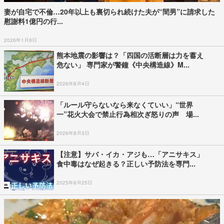
妻が自宅で不倫…20年以上も裏切られ続けた夫が“間男”に請求した
慰謝料1億円の行...
2026年1月8日
熊本地震の影響は？「四国の活断層は力を蓄え
危ない」 専門家が警鐘《中央構造線》M...
2026年8月4日
「ルール守らないなら来なくていい」“世界
一”花火大会で禁止行為相次ぎ怒りの声 場...
2026年8月3日
【注意】サバ・イカ・アジも…「アニサキス」
食中毒はなぜ起きる？正しい予防法を専門...
2025年8月25日