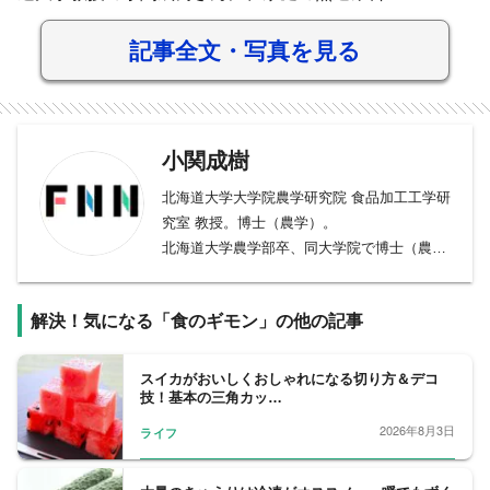
記事全文・写真を見る
小関成樹
北海道大学大学院農学研究院 食品加工工学研
究室 教授。博士（農学）。
北海道大学農学部卒、同大学院で博士（農
学）取得。食品総合研究所や農研機構で研究
員・主任研究員を歴任し、タスマニア大学客
解決！気になる「食のギモン」の他の記事
員研究員も経験。2013年より北海道大学准教
授、2020年より同教授。食品微生物分野で国
内外の委員・学会役員を務める。
スイカがおいしくおしゃれになる切り方＆デコ
技！基本の三角カッ…
2026年8月3日
ライフ