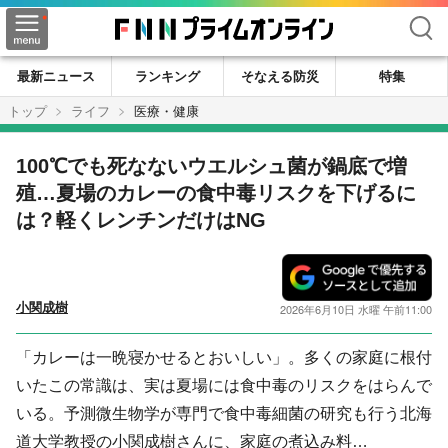
検索
最新ニュース
ランキング
そなえる防災
特集
トップ
ライフ
医療・健康
100℃でも死なないウエルシュ菌が鍋底で増
殖…夏場のカレーの食中毒リスクを下げるに
は？軽くレンチンだけはNG
小関成樹
2026年6月10日 水曜 午前11:00
「カレーは一晩寝かせるとおいしい」。多くの家庭に根付
いたこの常識は、実は夏場には食中毒のリスクをはらんで
いる。予測微生物学が専門で食中毒細菌の研究も行う北海
道大学教授の小関成樹さんに、家庭の煮込み料…