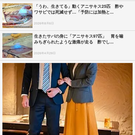
「うわ、生きてる」動くアニサキス25匹 酢や
ワサビでは死滅せず…「予防には加熱と...
2026年8月6日
生きたサバの身に「アニサキス97匹」 胃を噛
みちぎられたような激痛が走る 酢でし...
2026年4月29日