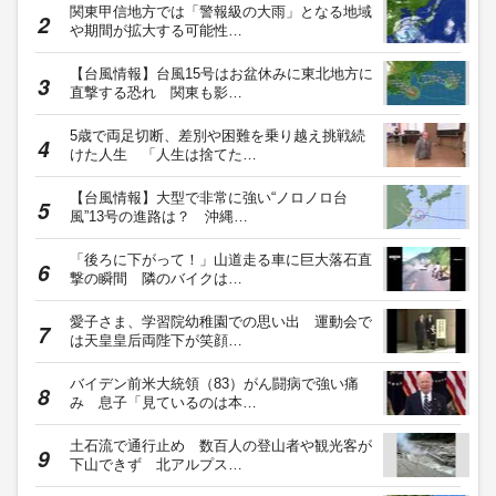
関東甲信地方では「警報級の大雨」となる地域
や期間が拡大する可能性…
【台風情報】台風15号はお盆休みに東北地方に
直撃する恐れ 関東も影…
5歳で両足切断、差別や困難を乗り越え挑戦続
けた人生 「人生は捨てた…
【台風情報】大型で非常に強い“ノロノロ台
風”13号の進路は？ 沖縄…
「後ろに下がって！」山道走る車に巨大落石直
撃の瞬間 隣のバイクは…
愛子さま、学習院幼稚園での思い出 運動会で
は天皇皇后両陛下が笑顔…
バイデン前米大統領（83）がん闘病で強い痛
み 息子「見ているのは本…
土石流で通行止め 数百人の登山者や観光客が
下山できず 北アルプス…