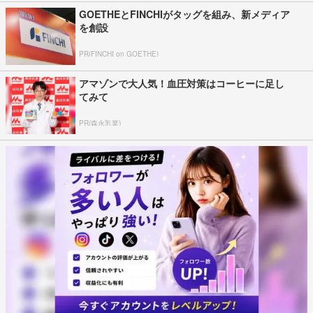
GOETHEとFINCHIがタッグを組み、新メディア
を創設
PR(FINCHI on GOETHE)
アマゾンで大人気！血圧対策はコーヒーに足し
てみて
PR(森永乳業)