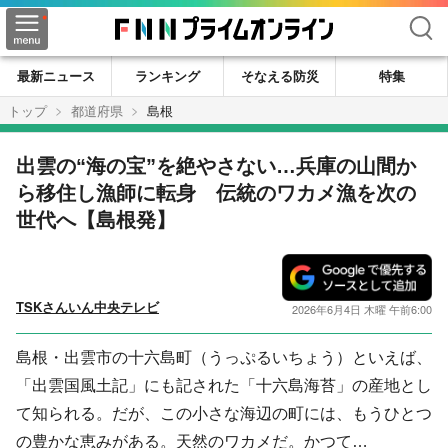
検索
最新ニュース
ランキング
そなえる防災
特集
トップ
都道府県
島根
出雲の“海の宝”を絶やさない…兵庫の山間か
ら移住し漁師に転身 伝統のワカメ漁を次の
世代へ【島根発】
TSKさんいん中央テレビ
2026年6月4日 木曜 午前6:00
島根・出雲市の十六島町（うっぷるいちょう）といえば、
「出雲国風土記」にも記された「十六島海苔」の産地とし
て知られる。だが、この小さな海辺の町には、もうひとつ
の豊かな恵みがある。天然のワカメだ。かつて…