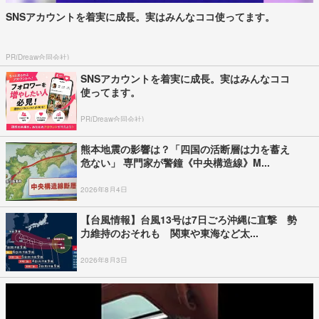
SNSアカウントを着実に成長。実はみんなココ使ってます。
PR(Dreaw合同会社)
SNSアカウントを着実に成長。実はみんなココ
使ってます。
PR(Dreaw合同会社)
熊本地震の影響は？「四国の活断層は力を蓄え
危ない」 専門家が警鐘《中央構造線》M...
2026年8月4日
【台風情報】台風13号は7日ごろ沖縄に直撃 勢
力維持のおそれも 関東や東海など太...
2026年8月3日