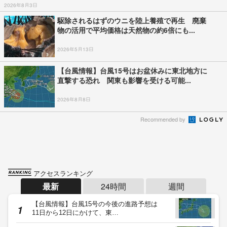
2026年8月3日
駆除されるはずのウニを陸上養殖で再生 廃棄
物の活用で平均価格は天然物の約6倍にも...
2026年5月13日
【台風情報】台風15号はお盆休みに東北地方に
直撃する恐れ 関東も影響を受ける可能...
2026年8月8日
Recommended by
アクセスランキング
最新
24時間
週間
【台風情報】台風15号の今後の進路予想は
11日から12日にかけて、東…