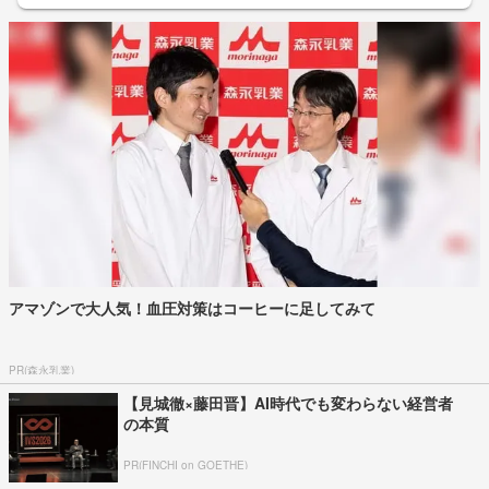
アマゾンで大人気！血圧対策はコーヒーに足してみて
PR(森永乳業)
【見城徹×藤田晋】AI時代でも変わらない経営者
の本質
PR(FINCHI on GOETHE)