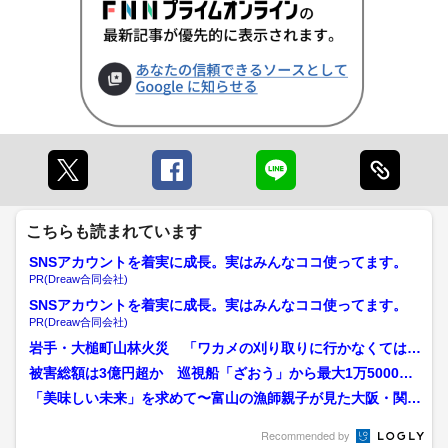
こちらも読まれています
SNSアカウントを着実に成長。実はみんなココ使ってます。
PR(Dreaw合同会社)
SNSアカウントを着実に成長。実はみんなココ使ってます。
PR(Dreaw合同会社)
岩手・大槌町山林火災 「ワカメの刈り取りに行かなくては」
自宅に迫る炎 海水まき...
被害総額は3億円超か 巡視船「ざおう」から最大1万5000リ
ットルの重油が流出 ...
「美味しい未来」を求めて〜富山の漁師親子が見た大阪・関西
万博 スシロー万博店で「...
Recommended by