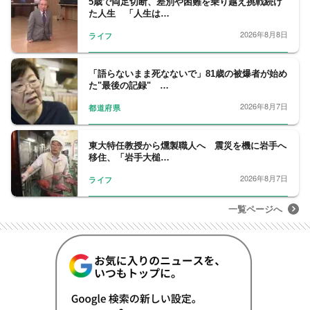
5歳で両足切断、差別や困難を乗り越え挑戦続け
た人生 「人生は…
2026年8月8日
ライフ
「語らないまま死なないで」81歳の被爆者が始め
た"最後の記録" …
2026年8月7日
都道府県
東大特任教授から燻製職人へ 震災を機に岩手へ
移住、「岩手大槌…
2026年8月7日
ライフ
一覧ページへ