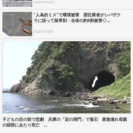
2026年6月22日
“人為的ミス”で環境被害 委託業者がシバザク
ラに誤って除草剤・全体の約8割被害◇...
2026年7月9日
子どもの目の前で悲劇 兵庫の「淀の洞門」で落石 家族連れ母親
の頭部にあたり死亡 ...