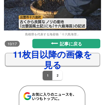
島根県を代表する海産物「十六島海苔」
記事に戻る
10
/17
11枚目以降の画像を
見る
1
2