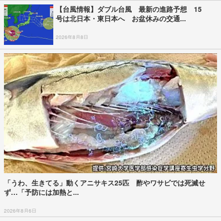
【台風情報】ダブル台風 最新の進路予想 15
号は北日本・東日本へ お盆休みの交通...
2026年8月8日
「うわ、生きてる」動くアニサキス25匹 酢やワサビでは死滅せ
ず…「予防には加熱と...
2026年8月6日