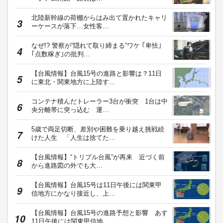
北陸新幹線の荷棚からはみ出て置かれたキャリ
ーケースが落下…女性客…
なぜ!? 警察が“隠れて取り締まる”ワケ ｢卑怯｣
｢点数稼ぎ｣の批判…
【台風情報】台風15号の進路と影響は？11日
に東北・関東地方に上陸す…
コンテナ積んだトレーラー3台が衝突 1台は中
央分離帯に突っ込む 運…
5歳で両足切断、差別や困難を乗り越え挑戦続
けた人生 「人生は捨てた…
【台風情報】“トリプル台風”が再来 近づく前
から進路図の外でも大…
【台風情報】台風15号は11日午後には関東甲
信地方にかなり接近し、上…
【台風情報】台風15号の進路予想と影響 あす
11日午後には関東甲信地…