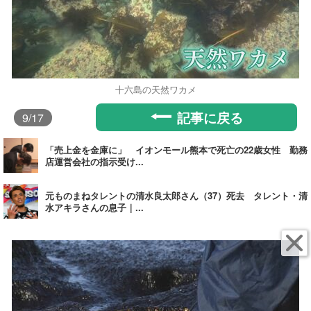
十六島の天然ワカメ
記事に戻る
9
/17
「売上金を金庫に」 イオンモール熊本で死亡の22歳女性 勤務
店運営会社の指示受け...
元ものまねタレントの清水良太郎さん（37）死去 タレント・清
水アキラさんの息子｜...