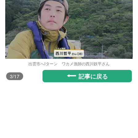
出雲市へIターン ワカメ漁師の西川鉄平さん
記事に戻る
3
/17