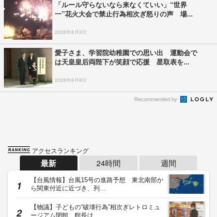
「ルール守らないなら来なくていい」“世界
一”花火大会で禁止行為相次ぎ怒りの声 場...
2026年8月3日
愛子さま、学習院幼稚園での思い出 運動会で
は天皇皇后両陛下が笑顔で応援 星取表を...
2026年8月8日
Recommended by
アクセスランキング
最新
24時間
週間
【台風情報】台風15号の進路予想 東北南部か
ら関東付近に近づき、列…
【物議】子どもの“破壊行為”相次ぎレトロミュ
ージアム閉館 館長は…