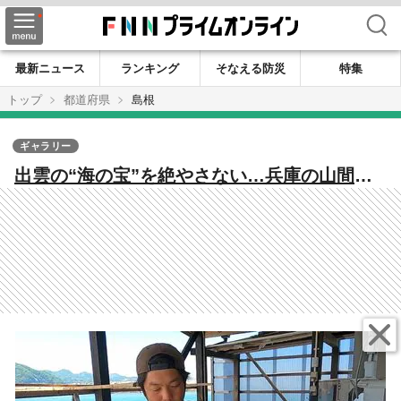
検索
最新ニュース
ランキング
そなえる防災
特集
トップ
都道府県
島根
ギャラリー
出雲の“海の宝”を絶やさない…兵庫の山間か
ら移住し漁師に転身 伝統のワカメ漁を次の
世代へ【島根発】