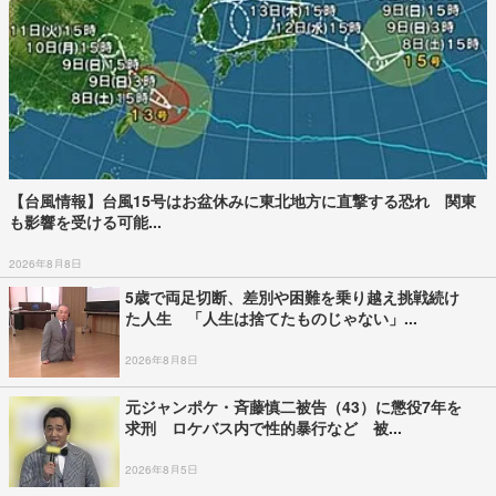
【台風情報】台風15号はお盆休みに東北地方に直撃する恐れ 関東
も影響を受ける可能...
2026年8月8日
5歳で両足切断、差別や困難を乗り越え挑戦続け
た人生 「人生は捨てたものじゃない」...
2026年8月8日
元ジャンポケ・斉藤慎二被告（43）に懲役7年を
求刑 ロケバス内で性的暴行など 被...
2026年8月5日