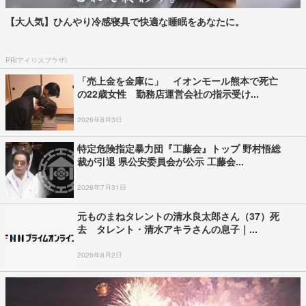
【大人気】ひんやり冷感寝具で快適な睡眠をあなたに。
PR(アイリスプラザ)
「売上金を金庫に」 イオンモール熊本で死亡
の22歳女性 勤務店運営会社の指示受け...
2026年8月3日
特定危険指定暴力団『工藤会』トップ 野村悟総
裁が引退 県公安委員会が公示 工藤会...
2026年7月31日
元ものまねタレントの清水良太郎さん（37）死
去 タレント・清水アキラさんの息子｜...
2026年8月2日