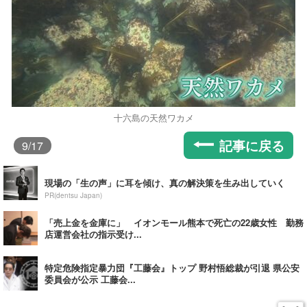
十六島の天然ワカメ
記事に戻る
9
/17
現場の「生の声」に耳を傾け、真の解決策を生み出していく
PR(dentsu Japan)
「売上金を金庫に」 イオンモール熊本で死亡の22歳女性 勤務
店運営会社の指示受け...
特定危険指定暴力団『工藤会』トップ 野村悟総裁が引退 県公安
委員会が公示 工藤会...