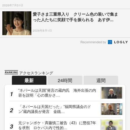
2026年7月31日
愛子さま三重県入り クリーム色の装いで集ま
った人たちに笑顔で手を振られる あす伊...
2026年8月1日
Recommended by
アクセスランキング
最新
24時間
週間
“ネパールは天国”発言の蔵内氏 海外出張の内
容を説明「心の豊かさ…
「ネパールは天国だった」“福岡県議会のド
ン”蔵内議長が発言 金銭…
元ジャンポケ・斉藤慎二被告（43）に懲役7年
を求刑 ロケバス内で性的…