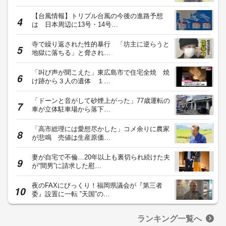
【台風情報】トリプル台風の今後の進路予想
は 日本周辺に13号・14号…
寺で繰り返された性的暴行 「坊主に逆らうと
地獄に落ちる」と脅され…
「叫び声が聞こえた」東広島市で住宅全焼 焼
け跡から３人の遺体 １…
「ドーンと音がして砂煙上がった」77歳運転の
車が立体駐車場から落下…
「高市総理には愛想尽かした」コメ余りに農家
が悲鳴 売値は生産原価…
妻が自宅で不倫…20年以上も裏切られ続けた夫
が“間男”に請求した慰…
夜のFAXにびっくり！福岡県議会が『第三者
委』設置に一転 ‟天国”の…
ランキング一覧へ