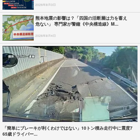
2026年8月3日
熊本地震の影響は？「四国の活断層は力を蓄え
危ない」 専門家が警鐘《中央構造線》M...
2026年8月4日
「簡単にブレーキが利くわけではない」10トン積み走行中に震度7
65歳ドライバー...