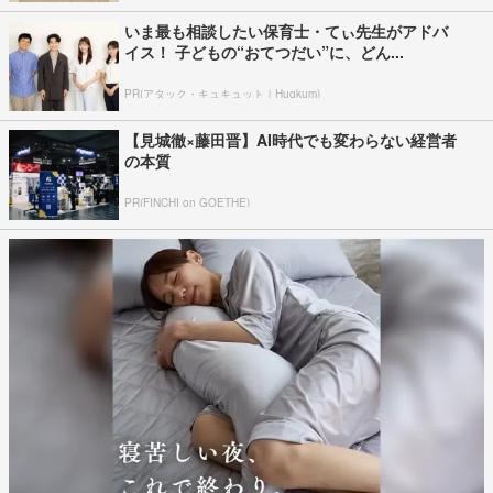
いま最も相談したい保育士・てぃ先生がアドバ
イス！ 子どもの“おてつだい”に、どん...
PR(アタック・キュキュット｜Hugkum)
【見城徹×藤田晋】AI時代でも変わらない経営者
の本質
PR(FINCHI on GOETHE)