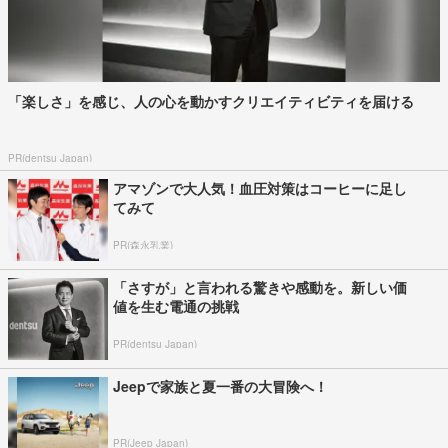
「楽しさ」を感じ、人の心を動かすクリエイティビティを届ける
PR(dentsu Japan)
アマゾンで大人気！血圧対策はコーヒーに足し
てみて
PR(森永乳業)
「さすが」と言われる驚きや感動を。新しい価
値を生む電通の挑戦
PR(dentsu Japan)
Jeepで家族と夏一番の大冒険へ！
PR(Jeep Japan)