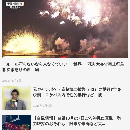
「ルール守らないなら来なくていい」“世界一”花火大会で禁止行為
相次ぎ怒りの声 場...
2026年8月3日
元ジャンポケ・斉藤慎二被告（43）に懲役7年を
求刑 ロケバス内で性的暴行など 被...
2026年8月5日
【台風情報】台風13号は7日ごろ沖縄に直撃 勢
力維持のおそれも 関東や東海など太...