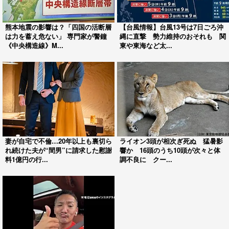
熊本地震の影響は？「四国の活断層
【台風情報】台風13号は7日ごろ沖
は力を蓄え危ない」 専門家が警鐘
縄に直撃 勢力維持のおそれも 関
《中央構造線》M...
東や東海など太...
妻が自宅で不倫…20年以上も裏切ら
ライオン3頭が相次ぎ死ぬ 猛暑影
れ続けた夫が“間男”に請求した慰謝
響か 16頭のうち10頭が次々と体
料1億円の行...
調不良に クー...