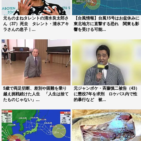
元ものまねタレントの清水良太郎さ
【台風情報】台風15号はお盆休みに
ん（37）死去 タレント・清水アキ
東北地方に直撃する恐れ 関東も影
ラさんの息子｜...
響を受ける可能...
5歳で両足切断、差別や困難を乗り
元ジャンポケ・斉藤慎二被告（43）
越え挑戦続けた人生 「人生は捨て
に懲役7年を求刑 ロケバス内で性
たものじゃない」...
的暴行など 被...