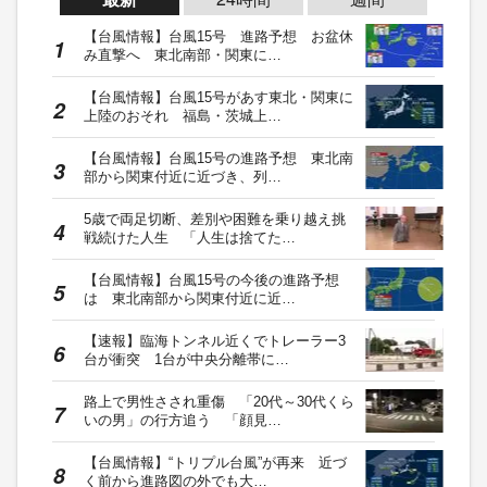
【台風情報】台風15号 進路予想 お盆休
み直撃へ 東北南部・関東に…
【台風情報】台風15号があす東北・関東に
上陸のおそれ 福島・茨城上…
【台風情報】台風15号の進路予想 東北南
部から関東付近に近づき、列…
5歳で両足切断、差別や困難を乗り越え挑
戦続けた人生 「人生は捨てた…
【台風情報】台風15号の今後の進路予想
は 東北南部から関東付近に近…
【速報】臨海トンネル近くでトレーラー3
台が衝突 1台が中央分離帯に…
路上で男性さされ重傷 「20代～30代くら
いの男」の行方追う 「顔見…
【台風情報】“トリプル台風”が再来 近づ
く前から進路図の外でも大…