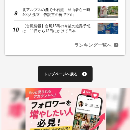
北アルプスの麓で土石流 登山者ら一時
400人孤立 仮設置の橋で下山 …
【台風情報】台風15号の今後の進路予想
は 11日から12日にかけて日本…
ランキング一覧へ
トップページへ戻る