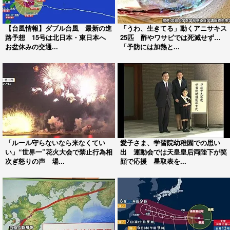
【台風情報】ダブル台風 最新の進
「うわ、生きてる」動くアニサキス
路予想 15号は北日本・東日本へ
25匹 酢やワサビでは死滅せず…
お盆休みの交通...
「予防には加熱と...
「ルール守らないなら来なくてい
愛子さま、学習院幼稚園での思い
い」“世界一”花火大会で禁止行為相
出 運動会では天皇皇后両陛下が笑
次ぎ怒りの声 場...
顔で応援 星取表を...