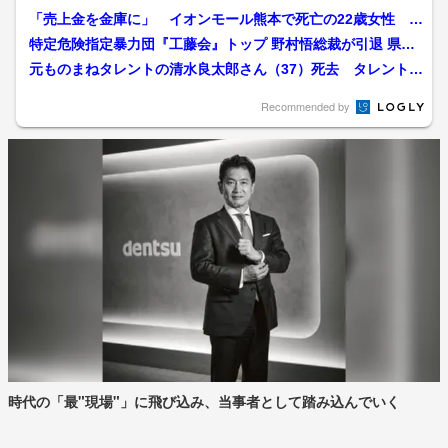
「売上金を金庫に」 イオンモール熊本で死亡の22歳女性 勤
務店運営会社の指示受け...
特定危険指定暴力団『工藤会』トップ 野村悟総裁が引退 県公
安委員会が公示 工藤会...
元ものまねタレントの清水良太郎さん（37）死去 タレント・
清水アキラさんの息子
Recommended by
時代の「最"現場"」に飛び込み、当事者として踏み込んでいく