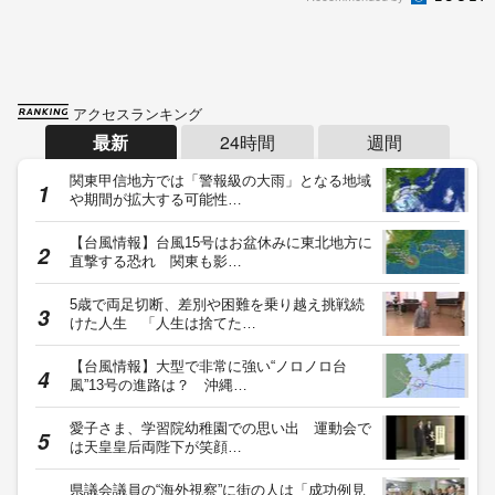
アクセスランキング
最新
24時間
週間
関東甲信地方では「警報級の大雨」となる地域
や期間が拡大する可能性…
【台風情報】台風15号はお盆休みに東北地方に
直撃する恐れ 関東も影…
5歳で両足切断、差別や困難を乗り越え挑戦続
けた人生 「人生は捨てた…
【台風情報】大型で非常に強い“ノロノロ台
風”13号の進路は？ 沖縄…
愛子さま、学習院幼稚園での思い出 運動会で
は天皇皇后両陛下が笑顔…
県議会議員の“海外視察”に街の人は「成功例見