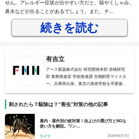
せん。アレルギー症状が出やすい方だと、咳やくしゃみ、
鼻水などが出ることがあるでしょう。また、チ…
続きを読む
有吉立
アース製薬株式会社 研究開発本部 赤穂研究
部 業務推進室 学術推進課 生物飼育マイスタ
ー。兵庫県出身。東京の美術学校を卒業後、
家具店店員、陶芸教室講師などを経て、1998
年にアース製薬に入社。害虫の飼育員とな
刺されたら？駆除は？“害虫”対策の他の記事
り、現在までに100種類以上の虫を飼育。
「害虫でも、その生態を知れば怖くない』と
話し、講演やメディアにも出演。著書に『き
屋内・屋外別の蚊対策！虫よけの選び方とNGな
使い方を解説。ワン…
らいになれない害虫図鑑』（幻冬舎）。
2026年8月7日
ライフ