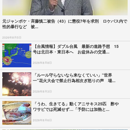
元ジャンポケ・斉藤慎二被告（43）に懲役7年を求刑 ロケバス内で
性的暴行など 被...
2026年8月5日
【台風情報】ダブル台風 最新の進路予想 15
号は北日本・東日本へ お盆休みの交通...
2026年8月8日
「ルール守らないなら来なくていい」“世界
一”花火大会で禁止行為相次ぎ怒りの声 場...
2026年8月3日
「うわ、生きてる」動くアニサキス25匹 酢や
ワサビでは死滅せず…「予防には加熱と...
2026年8月6日