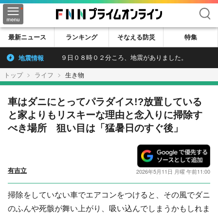
検索
最新ニュース
ランキング
そなえる防災
特集
地震情報
９日０８時０２分ころ、地震がありました。
トップ
ライフ
生き物
車はダニにとってパラダイス!?放置している
と家よりもリスキーな理由と念入りに掃除す
べき場所 狙い目は「猛暑日のすぐ後」
有吉立
2026年5月11日 月曜 午前11:00
掃除をしていない車でエアコンをつけると、その風でダニ
のふんや死骸が舞い上がり、吸い込んでしまうかもしれま