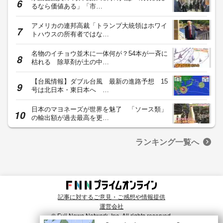
るなら価値ある」「市…
アメリカの連邦高裁「トランプ大統領はホワイ
トハウスの所有者ではな…
名物のイチョウ並木に一体何が？54本が一斉に
枯れる 除草剤が土の中…
【台風情報】ダブル台風 最新の進路予想 15
号は北日本・東日本へ …
日本のマヨネーズが世界を魅了 「ソース類」
の輸出額が過去最高を更…
ランキング一覧へ
記事に対するご意見・ご感想や情報提供
運営会社
© Fuji News Network, Inc. All rights reserved.