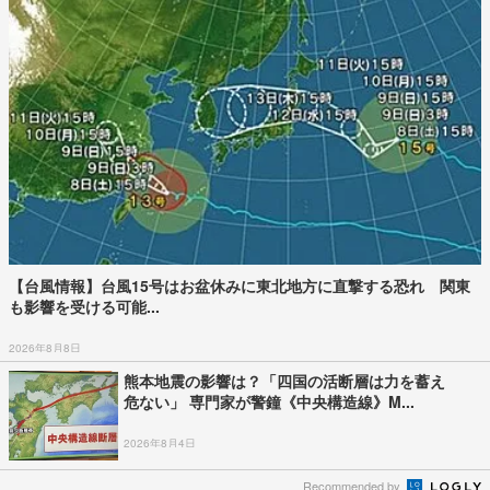
【台風情報】台風15号はお盆休みに東北地方に直撃する恐れ 関東
も影響を受ける可能...
2026年8月8日
熊本地震の影響は？「四国の活断層は力を蓄え
危ない」 専門家が警鐘《中央構造線》M...
2026年8月4日
Recommended by