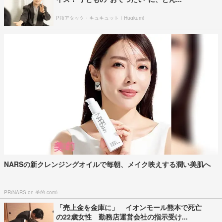
PR(アタック・キュキュット｜Hugkum)
NARSの新クレンジングオイルで毎朝、メイク映えする潤い美肌へ
PR(NARS on 美的.com)
「売上金を金庫に」 イオンモール熊本で死亡
の22歳女性 勤務店運営会社の指示受け...