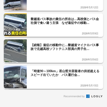
2026年5月12日
磐越道バス事故の責任の所在は…高校側とバス会
社側で食い違う主張 なぜ遠征中の移動...
2026年5月9日
【続報】遠征の移動中に…磐越道マイクロバス事
故で北越高校ソフトテニス部員の男子生...
2026年5月6日
「時速90～100km」若山哲夫容疑者の供述超える
スピード出ていたか バス運行会...
2026年5月15日
Recommended by