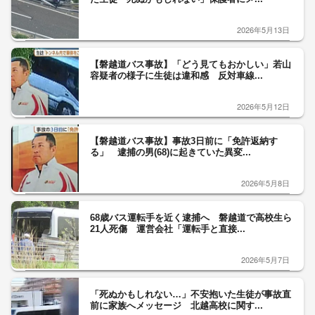
2026年5月13日
【磐越道バス事故】「どう見てもおかしい」若山
容疑者の様子に生徒は違和感 反対車線...
2026年5月12日
【磐越道バス事故】事故3日前に「免許返納す
る」 逮捕の男(68)に起きていた異変...
2026年5月8日
68歳バス運転手を近く逮捕へ 磐越道で高校生ら
21人死傷 運営会社「運転手と直接...
2026年5月7日
「死ぬかもしれない…」不安抱いた生徒が事故直
前に家族へメッセージ 北越高校に関す...