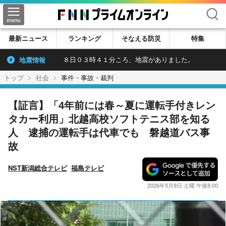
検索
最新ニュース
ランキング
そなえる防災
特集
地震情報
８日０３時４１分ころ、地震がありました。
トップ
社会
事件・事故・裁判
【証言】「4年前には春～夏に運転手付きレン
タカー利用」北越高校ソフトテニス部を知る
人 逮捕の運転手は代車でも 磐越道バス事
故
NST新潟総合テレビ
福島テレビ
2026年5月9日 土曜 午後8:00