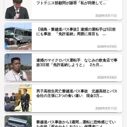
フトテニス部顧問が謝罪「私が同乗して...
2026年5月11日
【福島・磐越道バス事故】逮捕の運転手は5日前
にも事故 「免許返納」周囲に発言も ...
2026年5月9日
逮捕のマイクロバス運転手 なじみの飲食店で事
故3日前「免許返納しようと」 2カ月...
2026年5月8日
男子高校生死亡磐越道バス事故 北越高校とバス
会社の主張に3つの食い違い 現金3万...
2026年5月11日
磐越道バス事故から1週間…運転に恐怖感じてい
た生徒「死ぬかもしれない」保護者にメ...