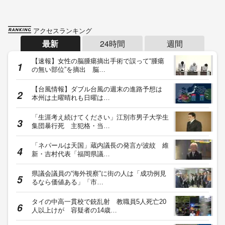
アクセスランキング
最新
24時間
週間
【速報】女性の脳腫瘍摘出手術で誤って“腫瘍
の無い部位”を摘出 脳…
【台風情報】ダブル台風の週末の進路予想は
本州は土曜晴れも日曜は…
「生涯考え続けてください」江別市男子大学生
集団暴行死 主犯格・当…
「ネパールは天国」蔵内議長の発言が波紋 維
新・吉村代表「福岡県議…
県議会議員の“海外視察”に街の人は「成功例見
るなら価値ある」「市…
タイの中高一貫校で銃乱射 教職員5人死亡20
人以上けが 容疑者の14歳…