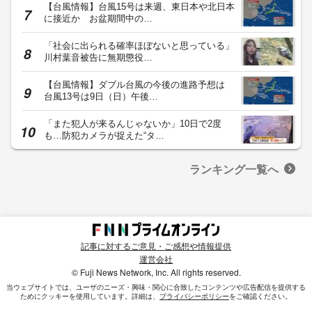
【台風情報】台風15号は来週、東日本や北日本
に接近か お盆期間中の…
「社会に出られる確率ほぼないと思っている」
川村葉音被告に無期懲役…
【台風情報】ダブル台風の今後の進路予想は
台風13号は9日（日）午後…
「また犯人が来るんじゃないか」10日で2度
も…防犯カメラが捉えた“タ…
ランキング一覧へ
記事に対するご意見・ご感想や情報提供
運営会社
© Fuji News Network, Inc. All rights reserved.
当ウェブサイトでは、ユーザのニーズ・興味・関⼼に合致したコンテンツや広告配信を提供する
ためにクッキーを使⽤しています。詳細は、
プライバシーポリシー
をご確認ください。