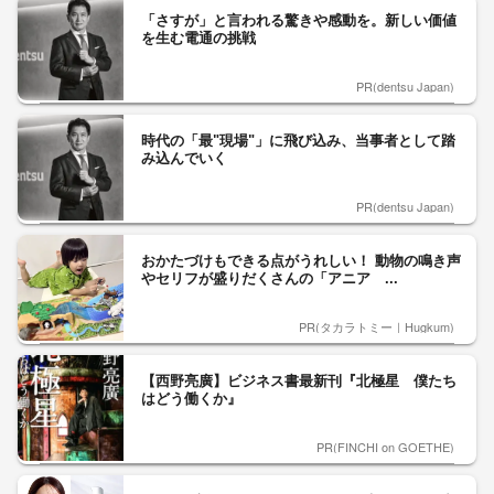
「さすが」と言われる驚きや感動を。新しい価値
を生む電通の挑戦
PR(dentsu Japan)
時代の「最"現場"」に飛び込み、当事者として踏
み込んでいく
PR(dentsu Japan)
おかたづけもできる点がうれしい！ 動物の鳴き声
やセリフが盛りだくさんの「アニア ...
PR(タカラトミー｜Hugkum)
【西野亮廣】ビジネス書最新刊『北極星 僕たち
はどう働くか』
PR(FINCHI on GOETHE)