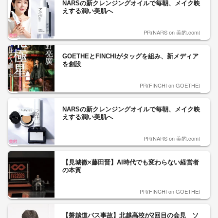
NARSの新クレンジングオイルで毎朝、メイク映
えする潤い美肌へ
PR(NARS on 美的.com)
GOETHEとFINCHIがタッグを組み、新メディア
を創設
PR(FINCHI on GOETHE)
NARSの新クレンジングオイルで毎朝、メイク映
えする潤い美肌へ
PR(NARS on 美的.com)
【見城徹×藤田晋】AI時代でも変わらない経営者
の本質
PR(FINCHI on GOETHE)
【磐越道バス事故】北越高校が2回目の会見 ソ