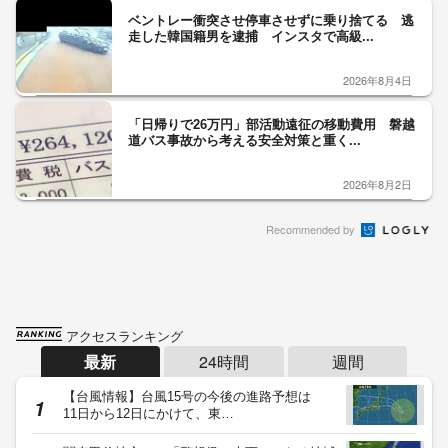
ベントレー衝突させ停車させずに乗り捨てる 逃
走した韓国籍男を逮捕 インスタで高級...
2026年8月4日
「日帰りで26万円」部活動遠征の移動費用 磐越
道バス事故から考える安全対策と重く...
2026年8月2日
Recommended by
アクセスランキング
最新
24時間
週間
【台風情報】台風15号の今後の進路予想は
11日から12日にかけて、東…