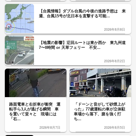
【台風情報】ダブル台風の今後の進路予想は 来
週、台風15号が北日本を直撃する可能...
2026年8月8日
【地震の影響】迂回ルートは東か西か 東九州道
7〜8時間 or 天草フェリー 不安...
2026年8月2日
路面電車と右折車が衝突 運
「ドーンと音がして砂煙上が
転手ら3人が逃げる瞬間 車
った」77歳運転の車が立体駐
を置いて堂々と 現場には
車場から落下、腹を強く打
「右...
ち...
2026年8月7日
2026年8月5日