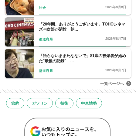
2026年8月8日
社会
「20年間、ありがとうございます」TOHOシネマ
ズ与次郎が閉館 朝…
2026年8月7日
都道府県
「語らないまま死なないで」81歳の被爆者が始め
た"最後の記録" …
2026年8月7日
都道府県
一覧ページへ
節約
ガソリン
技術
中東情勢