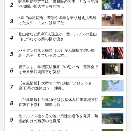
関東甲信地方では「警報級の大雨」となる地域
や期間が拡大する可能性…
5歳で両足切断、差別や困難を乗り越え挑戦続
けた人生 「人生は捨てた…
登山者など約400人孤立か 北アルプスの登山
口につながる県の橋が流さ…
バイデン前米大統領（83）がん闘病で強い痛
み 息子「見ているのは本…
愛子さま、学習院幼稚園での思い出 運動会で
は天皇皇后両陛下が笑顔…
【台風情報】大型で非常に強い“ノロノロ台
風”13号の進路は？ 沖縄…
【台風情報】台風15号はお盆休みに東北地方に
直撃する恐れ 関東も影…
北アルプス槍ヶ岳で若い男性の遺体を発見 熟
達者向けの難所の北鎌尾…