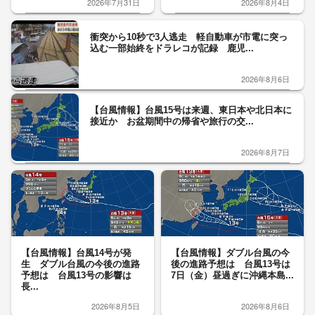
2026年7月31日
2026年8月4日
衝突から10秒で3人逃走 軽自動車が市電に突っ
込む一部始終をドラレコが記録 鹿児...
2026年8月6日
【台風情報】台風15号は来週、東日本や北日本に
接近か お盆期間中の帰省や旅行の交...
2026年8月7日
【台風情報】台風14号が発
【台風情報】ダブル台風の今
生 ダブル台風の今後の進路
後の進路予想は 台風13号は
予想は 台風13号の影響は
7日（金）昼過ぎに沖縄本島...
長...
2026年8月5日
2026年8月6日