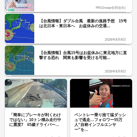
PR(Dreaw合同会社)
【台風情報】ダブル台風 最新の進路予想 15号
は北日本・東日本へ お盆休みの交通...
2026年8月8日
【台風情報】台風15号はお盆休みに東北地方に直
撃する恐れ 関東も影響を受ける可能...
2026年8月8日
「簡単にブレーキが利くわけ
ベントレー乗り捨て猛ダッシ
ではない」10トン積み走行中
ュで逃走…フォロワー55万
に震度7 65歳ドライバー...
人“自称インフルエンサ
ー”を...