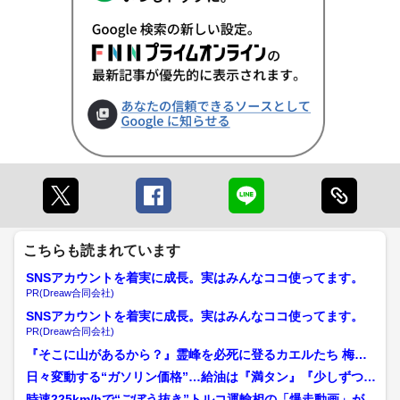
こちらも読まれています
SNSアカウントを着実に成長。実はみんなココ使ってます。
PR(Dreaw合同会社)
SNSアカウントを着実に成長。実はみんなココ使ってます。
PR(Dreaw合同会社)
『そこに山があるから？』霊峰を必死に登るカエルたち 梅雨
に現れる“カエルの登山”...
日々変動する“ガソリン価格”…給油は『満タン』『少しずつ』
どちらがお得？専門家に...
時速225km/hで“ごぼう抜き”トルコ運輸相の「爆走動画」が大