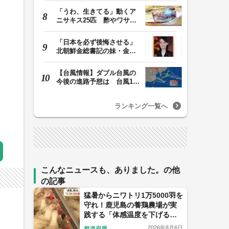
「うわ、生きてる」動くア
ニサキス25匹 酢やワサビ
では死滅せず…「…
「日本を必ず後悔させる」
北朝鮮金総書記の妹・金与
正氏 海自のミサ…
【台風情報】ダブル台風の
今後の進路予想は 台風13
号は8日（土）にか…
ランキング一覧へ
こんなニュースも、ありました。の他
の記事
猛暑からニワトリ1万5000羽を
守れ！鹿児島の養鶏農場が実
践する「体感温度を下げる」
驚きの暑さ対策
2026年8月6日
都道府県