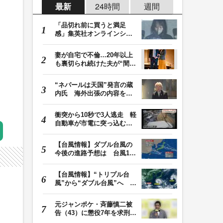
最新
24時間
週間
「品切れ前に買うと満足
感」集英社オンラインショ
ップで“43億円分”…
妻が自宅で不倫…20年以上
も裏切られ続けた夫が“間
男”に請求した慰…
“ネパールは天国”発言の蔵
内氏 海外出張の内容を説
明「心の豊かさ…
衝突から10秒で3人逃走 軽
自動車が市電に突っ込む一
部始終をドラレコ…
【台風情報】ダブル台風の
今後の進路予想は 台風13
号は7日（金）昼過…
【台風情報】“トリプル台
風”から“ダブル台風”へ 13
号、15号とも…
元ジャンポケ・斉藤慎二被
告（43）に懲役7年を求刑
ロケバス内で性的…