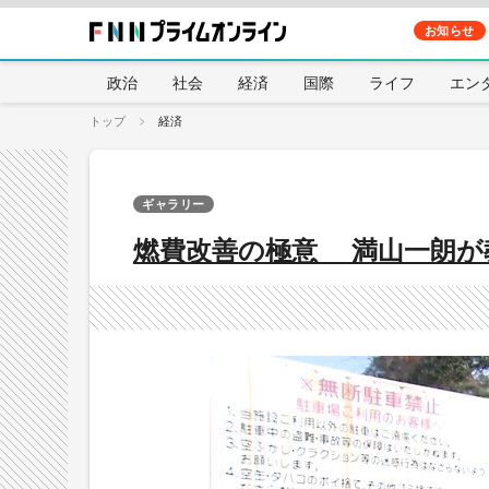
お知らせ
政治
社会
経済
国際
ライフ
エン
トップ
経済
ギャラリー
燃費改善の極意 満山一朗が