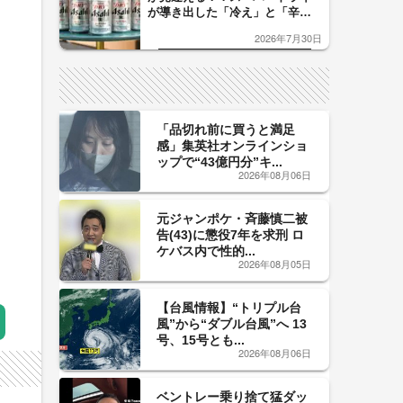
が導き出した「冷え」と「辛
口」のおいしい関係 青く変化
2026年7月30日
した「辛口カーブ」が飲み頃の
サイン！
「品切れ前に買うと満足
感」集英社オンラインショ
ップで“43億円分”キ...
2026年08月06日
元ジャンポケ・斉藤慎二被
告(43)に懲役7年を求刑 ロ
ケバス内で性的...
2026年08月05日
【台風情報】“トリプル台
風”から“ダブル台風”へ 13
号、15号とも...
2026年08月06日
ベントレー乗り捨て猛ダッ