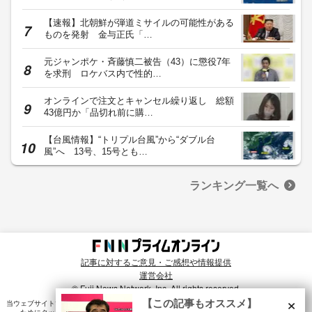
【速報】北朝鮮が弾道ミサイルの可能性がある
ものを発射 金与正氏「…
元ジャンポケ・斉藤慎二被告（43）に懲役7年
を求刑 ロケバス内で性的…
オンラインで注文とキャンセル繰り返し 総額
43億円か「品切れ前に購…
【台風情報】“トリプル台風”から“ダブル台
風”へ 13号、15号とも…
ランキング一覧へ
記事に対するご意見・ご感想や情報提供
運営会社
© Fuji News Network, Inc. All rights reserved.
×
【この記事もオススメ】
当ウェブサイトでは、ユーザのニーズ・興味・関⼼に合致したコンテンツや広告配信を提供する