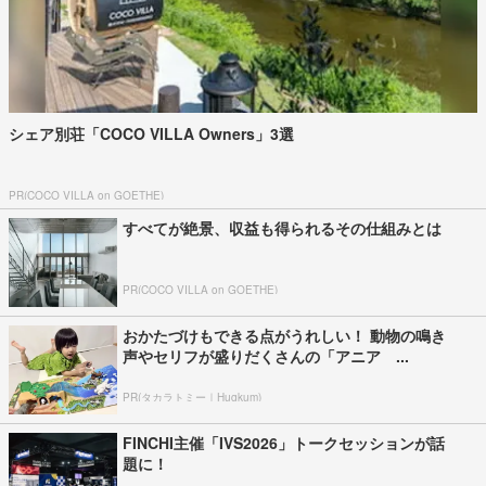
シェア別荘「COCO VILLA Owners」3選
PR(COCO VILLA on GOETHE)
すべてが絶景、収益も得られるその仕組みとは
PR(COCO VILLA on GOETHE)
おかたづけもできる点がうれしい！ 動物の鳴き
声やセリフが盛りだくさんの「アニア ...
PR(タカラトミー｜Hugkum)
FINCHI主催「IVS2026」トークセッションが話
題に！