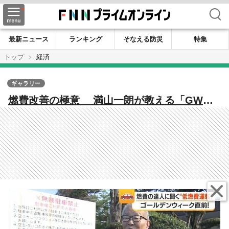
検索
最新ニュース
ランキング
そなえる防災
特集
トップ
経済
ギャラリー
燃費改善の極意 満山一朗が教える「GWド
ライブでガソリン代を節約する方法」