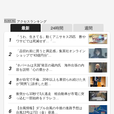
アクセスランキング
最新
24時間
週間
「うわ、生きてる」動くアニサキス25匹 酢や
ワサビでは死滅せず…「…
「品切れ前に買うと満足感」集英社オンライン
ショップで“43億円分”…
“ネパールは天国”発言の蔵内氏 海外出張の内
容を説明「心の豊かさ…
妻が自宅で不倫…20年以上も裏切られ続けた夫
が“間男”に請求した慰…
衝突から10秒で3人逃走 軽自動車が市電に突
っ込む一部始終をドラレコ…
【台風情報】ダブル台風の今後の進路予想は
台風13号は7日（金）昼過…