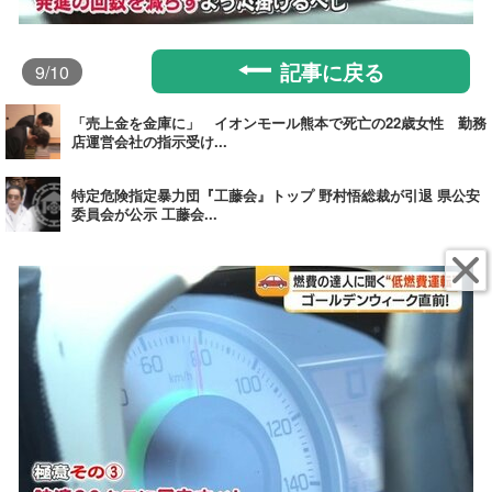
記事に戻る
9
/10
「売上金を金庫に」 イオンモール熊本で死亡の22歳女性 勤務
店運営会社の指示受け...
特定危険指定暴力団『工藤会』トップ 野村悟総裁が引退 県公安
委員会が公示 工藤会...