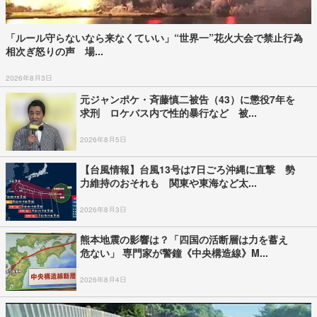
「ルール守らないなら来なくていい」“世界一”花火大会で禁止行為
相次ぎ怒りの声 場...
2026年8月3日
元ジャンポケ・斉藤慎二被告（43）に懲役7年を
求刑 ロケバス内で性的暴行など 被...
2026年8月5日
【台風情報】台風13号は7日ごろ沖縄に直撃 勢
力維持のおそれも 関東や東海など太...
2026年8月3日
熊本地震の影響は？「四国の活断層は力を蓄え
危ない」 専門家が警鐘《中央構造線》M...
2026年8月4日