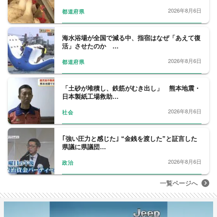
2026年8月6日
都道府県
海水浴場が全国で減る中、指宿はなぜ「あえて復
活」させたのか …
2026年8月6日
都道府県
「土砂が堆積し、鉄筋がむき出し」 熊本地震・
日本製紙工場救助…
2026年8月6日
社会
｢強い圧力と感じた｣ “金銭を渡した”と証言した
県議に県議団…
2026年8月6日
政治
一覧ページへ