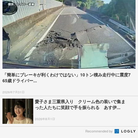
「簡単にブレーキが利くわけではない」10トン積み走行中に震度7
65歳ドライバー...
2026年7月31日
愛子さま三重県入り クリーム色の装いで集ま
った人たちに笑顔で手を振られる あす伊...
2026年8月1日
Recommended by