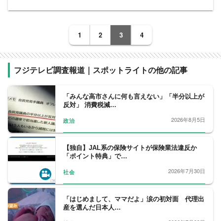
1
2
3
4
フジテレビ調査報道｜スポットライトの他の記事
「みんな高市さんに何も言えない」「半分以上が
反対」 消費税減…
2026年8月5日
政治
【独自】JAL系の保険サイトが保険業法違反か
「ポイント特典」で…
2026年7月30日
社会
「はじめまして、ママだよ」涙の初対面 代理出
産を選んだ日本人…