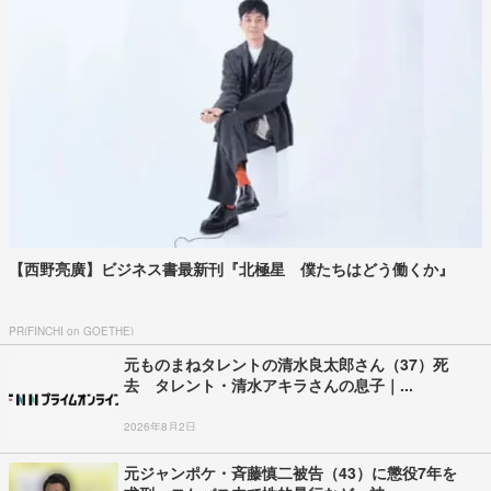
【西野亮廣】ビジネス書最新刊『北極星 僕たちはどう働くか』
PR(FINCHI on GOETHE)
元ものまねタレントの清水良太郎さん（37）死
去 タレント・清水アキラさんの息子｜...
2026年8月2日
元ジャンポケ・斉藤慎二被告（43）に懲役7年を