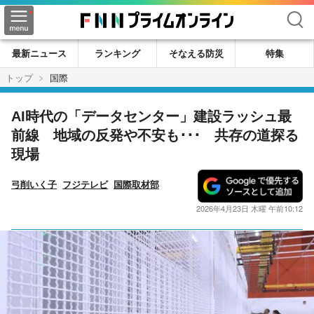
検索
最新ニュース
ランキング
そなえる防災
特集
トップ
国際
AI時代の「データセンター」建設ラッシュ最
前線 地域の反発や不安も･･･ 共存の道探る
現場
弓削いく子
フジテレビ
国際取材部
2026年4月23日 木曜 午前10:12