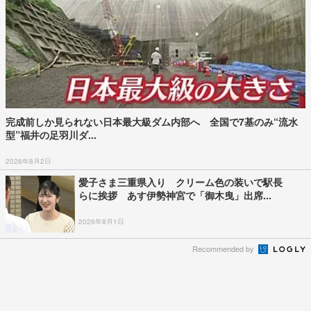
完成前しか見られない日本最大級ダム内部へ 全国で7基のみ“流水
型”福井の足羽川ダ...
2026年8月2日
愛子さま三重県入り クリーム色の装いで駅長
らに挨拶 あす伊勢神宮で「御木曳」出席...
2026年8月1日
Recommended by