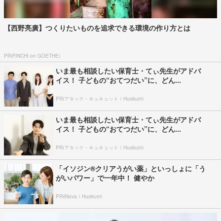
【西野亮廣】つくりたいものを追求できる環境の作り方とは
PR(FINCHI on GOETHE)
いま最も相談したい保育士・てぃ先生がアドバ
イス！ 子どもの“おてつだい”に、どん...
PR(アタック・キュキュット｜Hugkum)
いま最も相談したい保育士・てぃ先生がアドバ
イス！ 子どもの“おてつだい”に、どん...
PR(アタック・キュキュット｜Hugkum)
「イソジン®クリアうがい薬」といっしょに「う
がいパワー」で一年中！ 健やか
PR(iNova｜Hugkum)