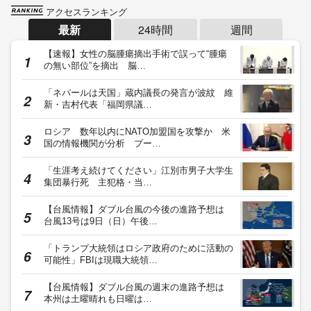
アクセスランキング
最新
24時間
週間
【速報】女性の脳腫瘍摘出手術で誤って“腫瘍
の無い部位”を摘出 脳…
「ネパールは天国」蔵内議長の発言が波紋 維
新・吉村代表「福岡県議…
ロシア 数年以内にNATO加盟国を攻撃か 米
国の情報機関が分析 プー…
「生涯考え続けてください」江別市男子大学生
集団暴行死 主犯格・当…
【台風情報】ダブル台風の今後の進路予想は
台風13号は9日（日）午後…
「トランプ大統領はロシア政府のために活動の
可能性」FBIは現職大統領…
【台風情報】ダブル台風の週末の進路予想は
本州は土曜晴れも日曜は…