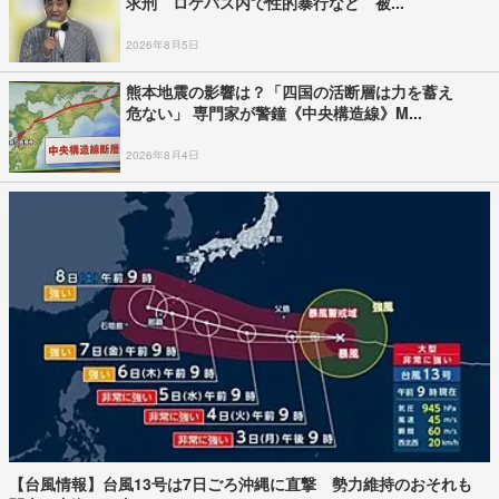
求刑 ロケバス内で性的暴行など 被...
2026年8月5日
熊本地震の影響は？「四国の活断層は力を蓄え
危ない」 専門家が警鐘《中央構造線》M...
2026年8月4日
【台風情報】台風13号は7日ごろ沖縄に直撃 勢力維持のおそれも