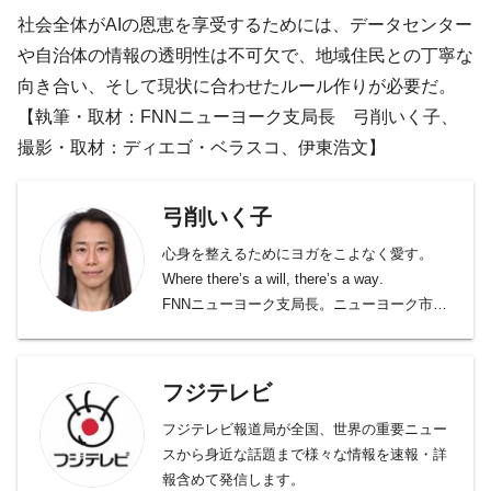
社会全体がAIの恩恵を享受するためには、データセンター
や自治体の情報の透明性は不可欠で、地域住民との丁寧な
向き合い、そして現状に合わせたルール作りが必要だ。
【執筆・取材：FNNニューヨーク支局長 弓削いく子、
撮影・取材：ディエゴ・ベラスコ、伊東浩文】
弓削いく子
心身を整えるためにヨガをこよなく愛す。
Where there’s a will, there’s a way.
FNNニューヨーク支局長。ニューヨーク市生
まれ。1993年フジテレビジョン入社、警視
庁、横浜支局、警察庁、社会部デスクなど、
駆け出しは社会部畑。2010年からはロサンゼ
フジテレビ
ルス支局長、国際取材部デスクを経て現職。
フジテレビ報道局が全国、世界の重要ニュー
スから身近な話題まで様々な情報を速報・詳
報含めて発信します。