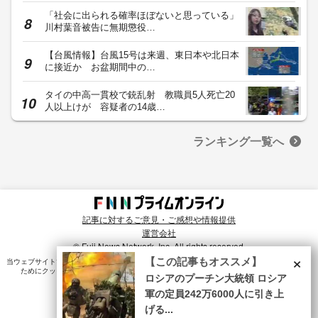
「社会に出られる確率ほぼないと思っている」
川村葉音被告に無期懲役…
【台風情報】台風15号は来週、東日本や北日本
に接近か お盆期間中の…
タイの中高一貫校で銃乱射 教職員5人死亡20
人以上けが 容疑者の14歳…
ランキング一覧へ
記事に対するご意見・ご感想や情報提供
運営会社
© Fuji News Network, Inc. All rights reserved.
×
【この記事もオススメ】
当ウェブサイトでは、ユーザのニーズ・興味・関⼼に合致したコンテンツや広告配信を提供する
ためにクッキーを使⽤しています。詳細は、
プライバシーポリシー
をご確認ください。
ロシアのプーチン大統領 ロシア
軍の定員242万6000人に引き上
げる...