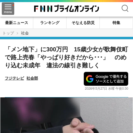
検索
最新ニュース
ランキング
そなえる防災
特集
トップ
社会
「メン地下」に300万円 15歳少女が歌舞伎町
で路上売春「やっぱり好きだから･･･」 のめ
り込む未成年 違法の線引き難しく
フジテレビ
社会部
2026年5月27日 水曜 午後0:30