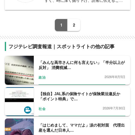
すく、時に深く掘り下げ、読者に伝えること
をモットーとしております。
事件、事故、裁判から、医療、年金、運輸･
交通･国土、教育、科学、宇宙、災害・防災
1
2
など、幅広い分野をフォロー。天皇陛下など
皇室の動向、都政から首都圏自治体の行政も
担当。社会問題、調査報道については、分野
フジテレビ調査報道｜スポットライトの他の記事
の垣根を越えて取材に取り組んでいます。
「みんな高市さんに何も言えない」「半分以上が
反対」 消費税減…
2026年8月5日
政治
【独自】JAL系の保険サイトが保険業法違反か
「ポイント特典」で…
2026年7月30日
社会
「はじめまして、ママだよ」涙の初対面 代理出
産を選んだ日本人…