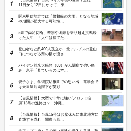
11日から12日にかけて、東…
関東甲信地方では「警報級の大雨」となる地域
や期間が拡大する可能性…
5歳で両足切断、差別や困難を乗り越え挑戦続
けた人生 「人生は捨てた…
登山者など約400人孤立か 北アルプスの登山
口につながる県の橋が流さ…
バイデン前米大統領（83）がん闘病で強い痛
み 息子「見ているのは本…
愛子さま、学習院幼稚園での思い出 運動会で
は天皇皇后両陛下が笑顔…
【台風情報】大型で非常に強い“ノロノロ台
風”13号の進路は？ 沖縄…
【台風情報】台風15号はお盆休みに東北地方に
直撃する恐れ 関東も影…
北アルプス槍ヶ岳で若い男性の遺体を発見 熟