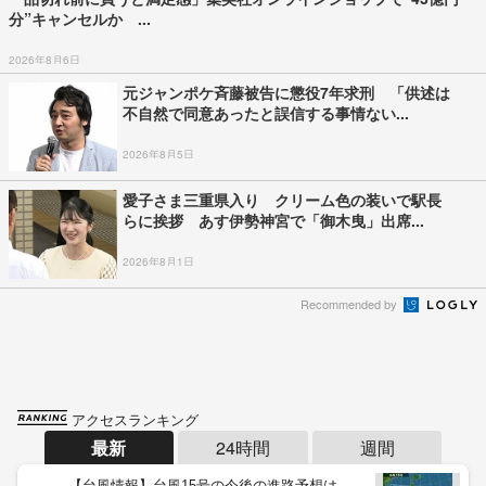
分”キャンセルか ...
2026年8月6日
元ジャンポケ斉藤被告に懲役7年求刑 「供述は
不自然で同意あったと誤信する事情ない...
2026年8月5日
愛子さま三重県入り クリーム色の装いで駅長
らに挨拶 あす伊勢神宮で「御木曳」出席...
2026年8月1日
Recommended by
アクセスランキング
最新
24時間
週間
【台風情報】台風15号の今後の進路予想は