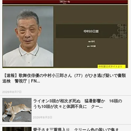
【速報】歌舞伎俳優の中村小三郎さん（77）がひき逃げ疑いで書類
送検 警視庁｜FN...
2026年8月7日
ライオン3頭が相次ぎ死ぬ 猛暑影響か 16頭の
うち10頭が次々と体調不良に クー...
2026年8月3日
愛子さま三重県入り クリーム色の装いで集ま