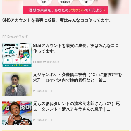
SNSアカウントを着実に成長。実はみんなココ使ってます。
PR(Dreaw合同会社)
SNSアカウントを着実に成長。実はみんなココ
使ってます。
PR(Dreaw合同会社)
元ジャンポケ・斉藤慎二被告（43）に懲役7年を
求刑 ロケバス内で性的暴行など 被...
2026年8月5日
元ものまねタレントの清水良太郎さん（37）死
去 タレント・清水アキラさんの息子｜...
2026年8月2日