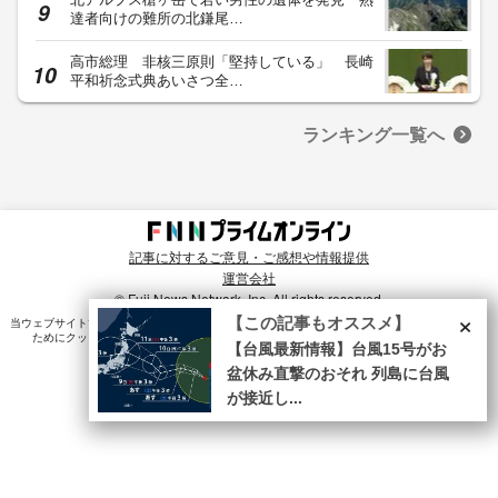
達者向けの難所の北鎌尾…
高市総理 非核三原則「堅持している」 長崎
平和祈念式典あいさつ全…
ランキング一覧へ
記事に対するご意見・ご感想や情報提供
運営会社
© Fuji News Network, Inc. All rights reserved.
×
【この記事もオススメ】
当ウェブサイトでは、ユーザのニーズ・興味・関⼼に合致したコンテンツや広告配信を提供する
ためにクッキーを使⽤しています。詳細は、
プライバシーポリシー
をご確認ください。
【台風最新情報】台風15号がお
盆休み直撃のおそれ 列島に台風
が接近し...