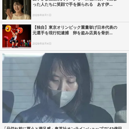
った人たちに笑顔で手を振られる あす伊...
2026年8月1日
【独自】東京オリンピック重量挙げ日本代表の
元選手を現行犯逮捕 卵を盗み店員を骨折...
2026年8月4日
「品切れ前に買うと満足感」集英社オンラインショップで“43億円