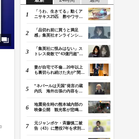
「うわ、生きてる」動くア
ニサキス25匹 酢やワサビ
では死滅せず…「…
「品切れ前に買うと満足
感」集英社オンラインショ
ップで“43億円分”…
「集英社に恨みはない」ス
トレス発散で“43億円超”の
ジャンプグッズ…
妻が自宅で不倫…20年以上
も裏切られ続けた夫が“間
男”に請求した慰…
“ネパールは天国”発言の蔵
内氏 海外出張の内容を説
明「心の豊かさ…
地震発生時の熊本城内部の
映像公開 観光客が悲鳴…
壁や柱にしがみつ…
元ジャンポケ・斉藤慎二被
0
告（43）に懲役7年を求刑
ロケバス内で性的…