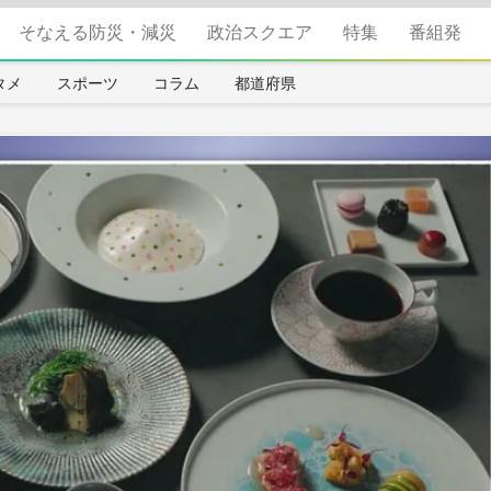
そなえる防災・減災
政治スクエア
特集
番組発
タメ
スポーツ
コラム
都道府県