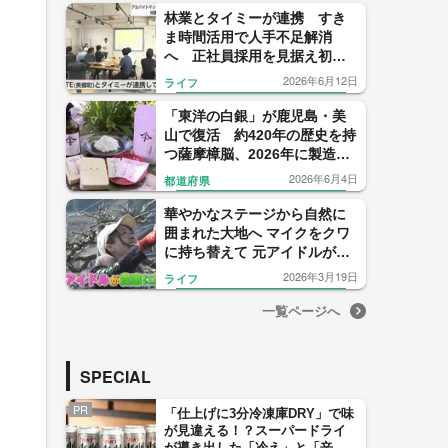
林業とタイミーが連携 すき
ま時間活用で人手不足解消
へ 正社員採用を見据え初心
者募集
2026年6月12日
ライフ
「東洋の白銀」が鹿児島・美
山で復活 約420年の歴史を持
つ薩摩樟脳、2026年に製造再
開
2026年6月4日
都道府県
華やかなステージから自然に
囲まれた大地へ マイクをクワ
に持ち替えて 元アイドルが農
家に転身 夢は地産地消ワイン
2026年3月19日
ライフ
【福岡発】
一覧ページへ
SPECIAL
PR
「仕上げに3分冷凍庫DRY」で味
が見違える！？スーパードライ
が導き出した「冷え」と「辛