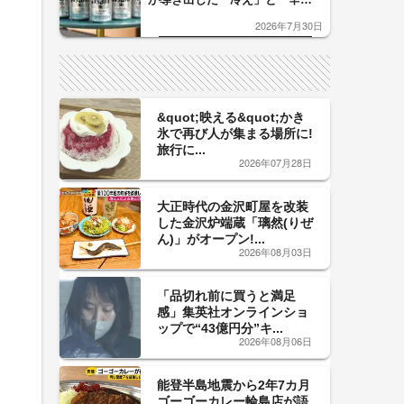
口」のおいしい関係 青く変化
2026年7月30日
した「辛口カーブ」が飲み頃の
サイン！
&quot;映える&quot;かき
氷で再び人が集まる場所に!
旅行に...
2026年07月28日
大正時代の金沢町屋を改装
した金沢炉端蔵「璃然(りぜ
ん)」がオープン!...
2026年08月03日
「品切れ前に買うと満足
感」集英社オンラインショ
ップで“43億円分”キ...
2026年08月06日
能登半島地震から2年7カ月
ゴーゴーカレー輪島店が語