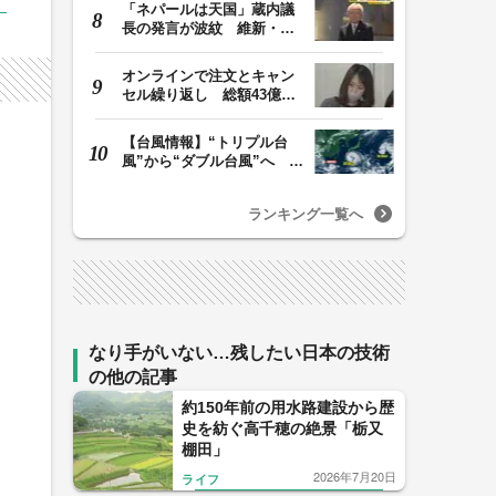
「ネパールは天国」蔵内議
長の発言が波紋 維新・吉
村代表「福岡県議…
オンラインで注文とキャン
セル繰り返し 総額43億円
か「品切れ前に購…
【台風情報】“トリプル台
風”から“ダブル台風”へ 13
号、15号とも…
ランキング一覧へ
なり手がいない…残したい日本の技術
の他の記事
約150年前の用水路建設から歴
史を紡ぐ高千穂の絶景「栃又
棚田」
2026年7月20日
ライフ