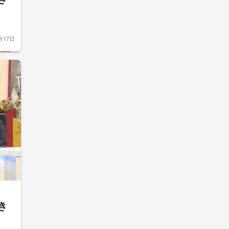
月17日
き