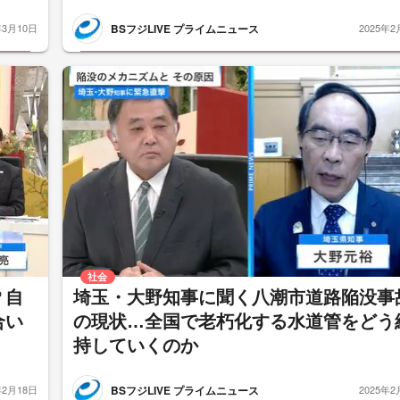
BSフジLIVE プライムニュース
年3月10日
2025年2
社会
？自
埼玉・大野知事に聞く八潮市道路陥没事
合い
の現状…全国で老朽化する水道管をどう
持していくのか
BSフジLIVE プライムニュース
年2月18日
2025年2