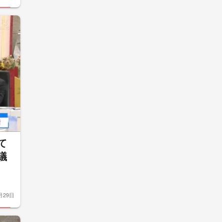
て
議
月29日