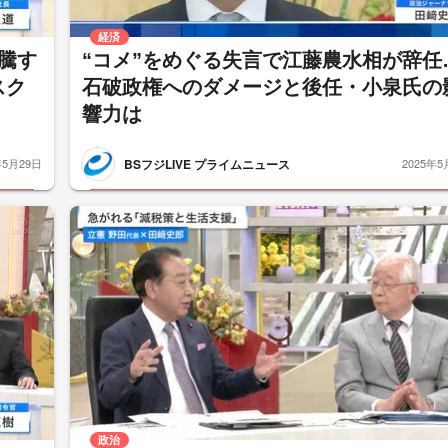
経済
騰す
“コメ”をめぐる失言で江藤農水相が辞任
スク
石破政権へのダメージと後任・小泉氏の
響力は
BSフジLIVE プライムニュース
年5月29日
2025年5
政治