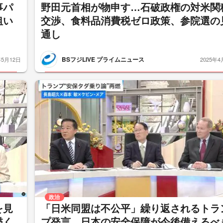
事パ
野田元首相が物申す…石破政権の対米関
狙い
交渉、食料品消費税ゼロ政策、参院選の
通し
BSフジLIVE プライムニュース
年5月12日
2025年4
政治
を見
「日米同盟は不公平」繰り返されるトラ
描く
プ発言…日本の安全保障が今後備えるべ