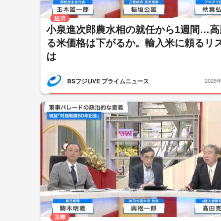
経済
小泉進次郎農水相の就任から1週間…高
る米価格は下がるか。輸入米に頼るリ
は
BSフジLIVE プライムニュース
2025
国際