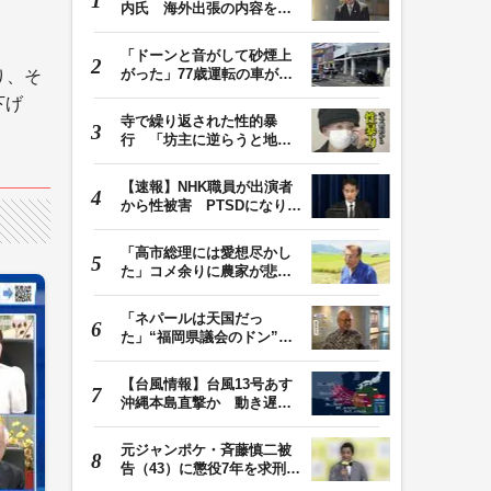
内氏 海外出張の内容を説
明「心の豊かさ…
「ドーンと音がして砂煙上
がった」77歳運転の車が立
り、そ
体駐車場から落下…
下げ
寺で繰り返された性的暴
行 「坊主に逆らうと地獄
に落ちる」と脅され…
【速報】NHK職員が出演者
から性被害 PTSDになり休
職 復職時の異動希…
「高市総理には愛想尽かし
た」コメ余りに農家が悲
鳴 売値は生産原価…
「ネパールは天国だっ
た」“福岡県議会のドン”蔵
内議長が発言 金銭…
【台風情報】台風13号あす
沖縄本島直撃か 動き遅く
週末に影響も 猛…
元ジャンポケ・斉藤慎二被
告（43）に懲役7年を求刑
ロケバス内で性的…