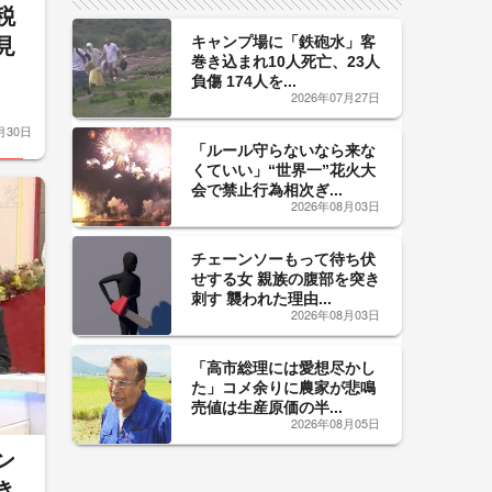
税
キャンプ場に「鉄砲水」客
見
巻き込まれ10人死亡、23人
負傷 174人を...
2026年07月27日
月30日
「ルール守らないなら来な
くていい」“世界一”花火大
会で禁止行為相次ぎ...
2026年08月03日
チェーンソーもって待ち伏
せする女 親族の腹部を突き
刺す 襲われた理由...
2026年08月03日
「高市総理には愛想尽かし
た」コメ余りに農家が悲鳴
売値は生産原価の半...
2026年08月05日
ン
き