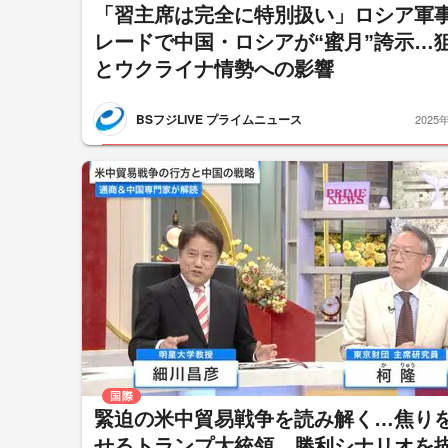
「習主席は完全に特別扱い」ロシア軍
レードで中国・ロシアが“蜜月”誇示…
とウクライナ情勢への影響
BSフジLIVE プライムニュース
2025
国際
緊迫の米中貿易戦争を読み解く…焦り
せるトランプ大統領、勝利シナリオを