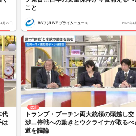
こと
BSフジLIVE プライムニュース
年4月27日
2025年4
政治
木代
トランプ・プーチン両大統領の頭越し交
手は
渉…停戦への動きとウクライナが取るべ
道を議論