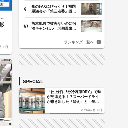
夜のFAXにびっくり！福岡
県議会が『第三者委』設置
…
に一転 ‟天国”の…
熊本地震で被害ないのに宿
影
泊キャンセル 老舗温泉宿
は数千万円の損失…
ランキング一覧へ
月22日
SPECIAL
PR
「仕上げに3分冷凍庫DRY」で味
が見違える！？スーパードライ
が導き出した「冷え」と「辛
口」のおいしい関係 青く変化
2026年7月30日
した「辛口カーブ」が飲み頃の
サイン！