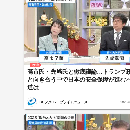
政治
高市氏・先﨑氏と徹底議論…トランプ
と向き合う中で日本の安全保障が進む
道は
BSフジLIVE プライムニュース
2025