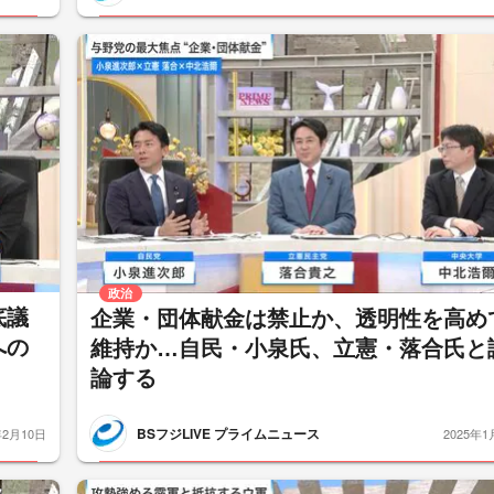
政治
底議
企業・団体献金は禁止か、透明性を高め
への
維持か…自民・小泉氏、立憲・落合氏と
論する
BSフジLIVE プライムニュース
年2月10日
2025年1