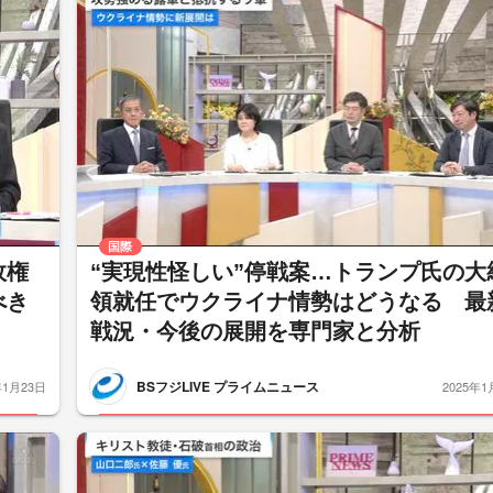
国際
政権
“実現性怪しい”停戦案…トランプ氏の大
べき
領就任でウクライナ情勢はどうなる 最
戦況・今後の展開を専門家と分析
BSフジLIVE プライムニュース
年1月23日
2025年1