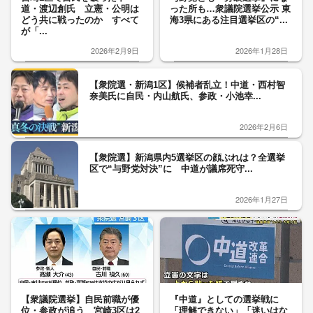
道・渡辺創氏 立憲・公明は
った所も…衆議院選挙公示 東
どう共に戦ったのか すべて
海3県にある注目選挙区の“...
が「...
2026年2月9日
2026年1月28日
【衆院選・新潟1区】候補者乱立！中道・西村智
奈美氏に自民・内山航氏、参政・小池幸...
2026年2月6日
【衆院選】新潟県内5選挙区の顔ぶれは？全選挙
区で“与野党対決”に 中道が議席死守...
2026年1月27日
【衆議院選挙】自民前職が優
『中道』としての選挙戦に
位・参政が追う 宮崎3区は2
「理解できない」「迷いはな