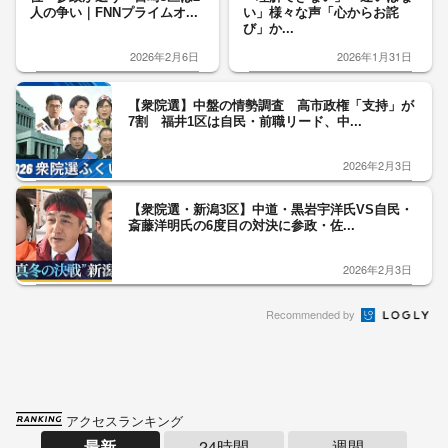
人の争い｜FNNプライムオ...
い」様々な声「心からお詫
び」か...
2026年2月6日
2026年1月31日
【衆院選】中盤の情勢調査 高市政権「支持」が
7割 福井1区は自民・前職リード、中...
2026年2月3日
【衆院選・新潟3区】中道・黒岩宇洋氏VS自民・
斎藤洋明氏の6度目の対決に参政・佐...
2026年2月3日
Recommended by
アクセスランキング
最新
24時間
週間