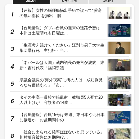
【速報】女性の脳腫瘍摘出手術で誤って“腫瘍
の無い部位”を摘出 脳…
【台風情報】ダブル台風の週末の進路予想は
本州は土曜晴れも日曜は…
「生涯考え続けてください」江別市男子大学生
集団暴行死 主犯格・当…
「ネパールは天国」蔵内議長の発言が波紋 維
新・吉村代表「福岡県議…
県議会議員の“海外視察”に街の人は「成功例見
るなら価値ある」「市…
タイの中高一貫校で銃乱射 教職員5人死亡20
人以上けが 容疑者の14歳…
【台風情報】台風15号は来週、東日本や北日本
に接近か お盆期間中の…
「社会に出られる確率ほぼないと思っている」
川村葉音被告に無期懲役…