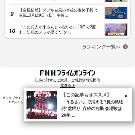
【台風情報】ダブル台風の今後の進路予想は
台風13号は9日（日）午後…
「また犯人が来るんじゃないか」10日で2度
も…防犯カメラが捉えた“タ…
ランキング一覧へ
記事に対するご意見・ご感想や情報提供
運営会社
© Fuji News Network, Inc. All rights reserved.
×
【この記事もオススメ】
当ウェブサイトでは、ユーザのニーズ・興味・関⼼に合致したコンテンツや広告配信を提供する
「うるさい」で消える?夏の風物
ためにクッキーを使⽤しています。詳細は、
プライバシーポリシー
をご確認ください。
詩“盆踊り”存続の危機 会場数は
20年...