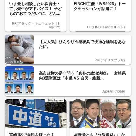
いま最も相談したい保育士・
FINCHI主催「IVS2026」トー
てぃ先生がアドバイス！ 子ど
クセッションが話題に！
もの“おてつだい”に、どん...
PR(アタック・キュキュット｜H
ugkum)
PR(FINCHI on GOETHE)
【大人気】ひんやり冷感寝具で快適な睡眠をあな
たに。
PR(アイリスプラザ)
高市政権の是非問う「真冬の政治決戦」 宮崎県
内3選挙区は「中道 VS 自民・維新...
2026年1月29日
宮崎1区で自民を破った中
与野党とも『分裂選挙』にな