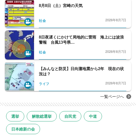
8月8日（土）宮崎の天気
2026年8月7日
社会
8日夜遅くにかけて局地的に雷雨 海上には波浪
警報 台風13号県…
2026年8月7日
社会
【みんなと防災】日向灘地震から2年 現在の状
況は？
2026年8月7日
ライフ
一覧ページへ
選挙
解散総選挙
自民党
中道
日本維新の会