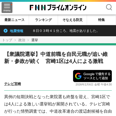
検索
最新ニュース
ランキング
そなえる防災
特集
地震情報
８日０３時４１分ころ、地震がありました。
トップ
政治
選挙
【衆議院選挙】中道前職を自民元職が追い維
新・参政が続く 宮崎1区は4人による激戦
テレビ宮崎
2026年2月6日 金曜 午後4:30
異例の短期決戦となった衆院選も終盤を迎え、宮崎1区で
は4人による激しい選挙戦が展開されている。テレビ宮崎
が行った情勢調査では、中道改革連合の渡辺創候補を自由