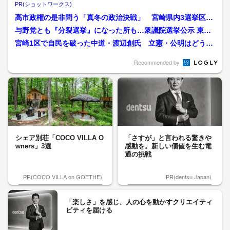
PR(ショットワークス)
高市政権の是非問う「真冬の政治決戦」 宮崎県内3選挙区は
「中道 VS 自民・維新...
与野党とも『分裂選挙』になった所も…衆議院選挙公示 東海3
県にある注目選挙区の“...
宮崎1区で自民を破った中道・渡辺創氏 立憲・公明はどう共
に戦ったのか すべてが「...
Recommended by
シェア別荘「COCO VILLA O
「さすが」と言われる驚きや
wners」3選
感動を。新しい価値を生む電
通の挑戦
PR(COCO VILLA on GOETHE)
PR(dentsu Japan)
「楽しさ」を感じ、人の心を動かすクリエイティ
ビティを届ける