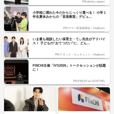
PR(dentsu Japan)
小学校に慣れた今だからじっくり選べる！ 小学１
年生夏休みからの「音楽教室」デビュ...
PR(ヤマハ音楽振興会｜HugKum)
いま最も相談したい保育士・てぃ先生がアドバイ
ス！ 子どもの“おてつだい”に、どん...
PR(アタック・キュキュット｜Hugkum)
FINCHI主催「IVS2026」トークセッションが話題
に！
PR(FINCHI on GOETHE)