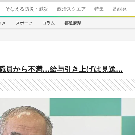
そなえる防災・減災
政治スクエア
特集
番組発
タメ
スポーツ
コラム
都道府県
職員から不満…給与引き上げは見送…