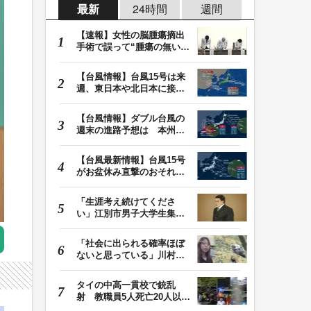
最新
24時間
週間
【速報】女性の脳腫瘍摘出
手術で誤って“腫瘍の無い部
位”を摘出 脳…
【台風情報】台風15号は来
週、東日本や北日本に接近
か お盆期間中の…
【台風情報】ダブル台風の
週末の進路予想は 本州は
土曜晴れも日曜は…
【台風最新情報】台風15号
がお盆休み直撃のおそれ
列島に台風が接近…
「生涯考え続けてくださ
い」江別市男子大学生集団
暴行死 主犯格・当…
「社会に出られる確率ほぼ
ないと思っている」川村葉
音被告に無期懲役…
タイの中高一貫校で銃乱
射 教職員5人死亡20人以上
けが 容疑者の14歳…