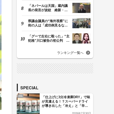
「ネパールは天国」蔵内議
長の発言が波紋 維新・吉
村代表「福岡県議…
県議会議員の“海外視察”に
街の人は「成功例見るなら
価値ある」「市…
「グーで左右に殴った」“主
犯格”川口被告の初公判 共
犯の女が証言…
ランキング一覧へ
SPECIAL
PR
「仕上げに3分冷凍庫DRY」で味
が見違える！？スーパードライ
が導き出した「冷え」と「辛
口」のおいしい関係 青く変化
2026年7月30日