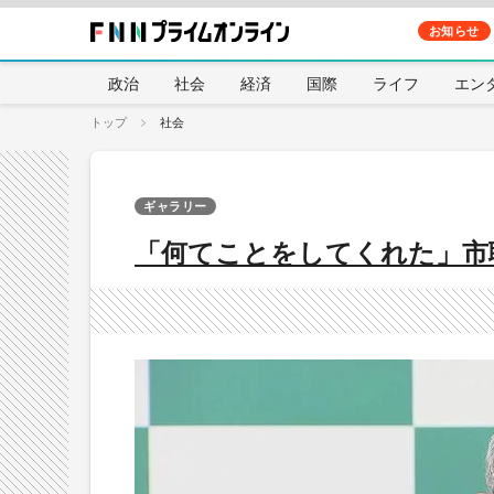
お知らせ
政治
社会
経済
国際
ライフ
エン
トップ
社会
ギャラリー
「何てことをしてくれた」市