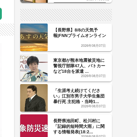
した「辛口カーブ」が飲み頃の
サイン！
【長野県】8/8の天気予
報|FNNプライムオンライン
2026年08月07日
東京都が熊本地震被災地に
警視庁部隊47人、パトカー
など18台を派遣 ...
2026年08月07日
「生涯考え続けてくださ
い」江別市男子大学生集団
暴行死 主犯格・当時1...
2026年08月07日
長野県池田町、松川村に
「記録的短時間大雨」に関
する情報発表(18:2...
2026年08月07日