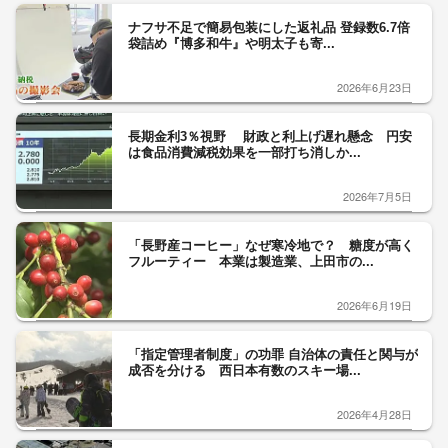
ナフサ不足で簡易包装にした返礼品 登録数6.7倍
袋詰め『博多和牛』や明太子も寄...
2026年6月23日
長期金利3％視野 財政と利上げ遅れ懸念 円安
は食品消費減税効果を一部打ち消しか...
2026年7月5日
「長野産コーヒー」なぜ寒冷地で？ 糖度が高く
フルーティー 本業は製造業、上田市の...
2026年6月19日
「指定管理者制度」の功罪 自治体の責任と関与が
成否を分ける 西日本有数のスキー場...
2026年4月28日