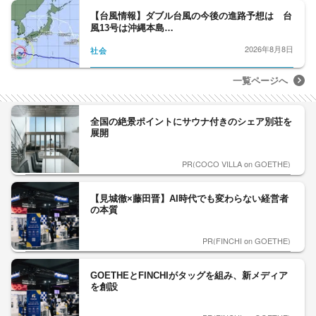
【台風情報】ダブル台風の今後の進路予想は 台
風13号は沖縄本島…
2026年8月8日
社会
一覧ページへ
全国の絶景ポイントにサウナ付きのシェア別荘を
展開
PR(COCO VILLA on GOETHE)
【見城徹×藤田晋】AI時代でも変わらない経営者
の本質
PR(FINCHI on GOETHE)
GOETHEとFINCHIがタッグを組み、新メディア
を創設