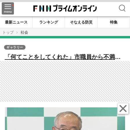
検索
最新ニュース
ランキング
そなえる防災
特集
トップ
社会
ギャラリー
「何てことをしてくれた」市職員から不満…
給与引き上げは見送りへ ふるさと納税“産地
偽装問題”の余波 税収大幅減・財政運営に影
響も 31の公共事業実施が先送りに 長野・
須坂市