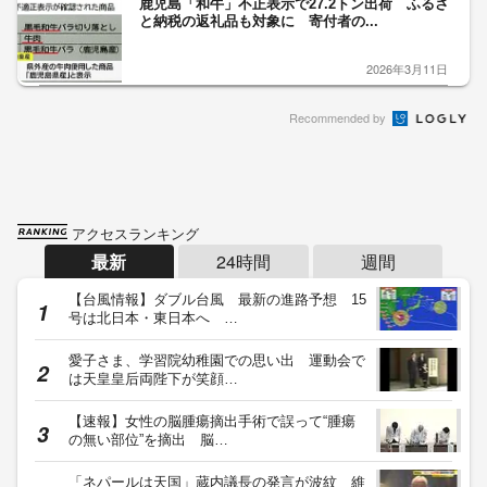
鹿児島「和牛」不正表示で27.2トン出荷 ふるさ
と納税の返礼品も対象に 寄付者の...
2026年3月11日
Recommended by
アクセスランキング
最新
24時間
週間
【台風情報】ダブル台風 最新の進路予想 15
号は北日本・東日本へ …
愛子さま、学習院幼稚園での思い出 運動会で
は天皇皇后両陛下が笑顔…
【速報】女性の脳腫瘍摘出手術で誤って“腫瘍
の無い部位”を摘出 脳…
「ネパールは天国」蔵内議長の発言が波紋 維