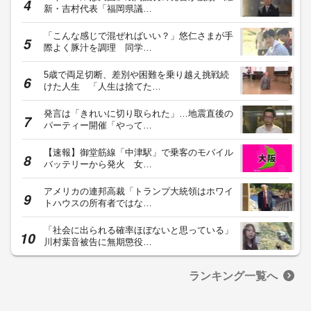
新・吉村代表「福岡県議…
「こんな感じで混ぜればいい？」悠仁さまが手
際よく豚汁を調理 同学…
5歳で両足切断、差別や困難を乗り越え挑戦続
けた人生 「人生は捨てた…
発言は「きれいに切り取られた」…地震直後の
パーティー開催「やって…
【速報】御堂筋線「中津駅」で乗客のモバイル
バッテリーから発火 女…
アメリカの連邦高裁「トランプ大統領はホワイ
トハウスの所有者ではな…
「社会に出られる確率ほぼないと思っている」
川村葉音被告に無期懲役…
ランキング一覧へ