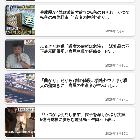
兵庫県が“財政破綻寸前”に転落のおそれ かつて
転落の泉佐野市「“市名の権利”売り...
2026年7月26日
ふるさと納税「過度の信頼は危険」 返礼品の不
正表示問題受け鹿児島県で研修会｜FN...
2026年7月15日
「曲がり」だから7割の値段…規格外ウナギが職
人の蒲焼きに 鹿屋の生産者が生み出し...
2026年7月27日
「いつかは会見します」帽子を深くかぶり沈黙
6億円規模に膨らむ鹿児島・牛肉不正表...
2026年3月25日