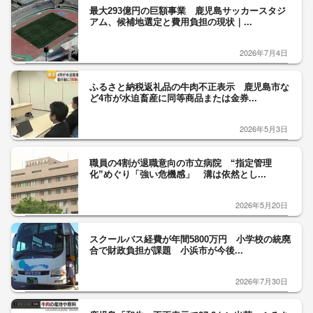
最大293億円の巨額事業 鹿児島サッカースタジ
アム、候補地選定と費用負担の現状｜...
2026年7月4日
ふるさと納税返礼品の牛肉不正表示 鹿児島市な
ど4市が水迫畜産に同等商品または金券...
2026年5月3日
職員の4割が退職意向の市立病院 “指定管理
化”めぐり「強い危機感」 溝は依然とし...
2026年5月20日
スクールバス経費が年間5800万円 小学校の統廃
合で財政負担が課題 小浜市が今後...
2026年7月30日