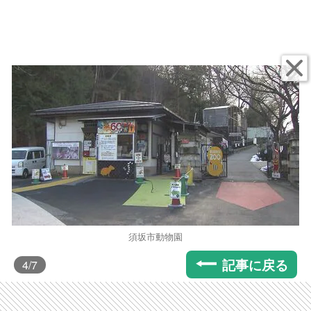
須坂市動物園
記事に戻る
4
/7