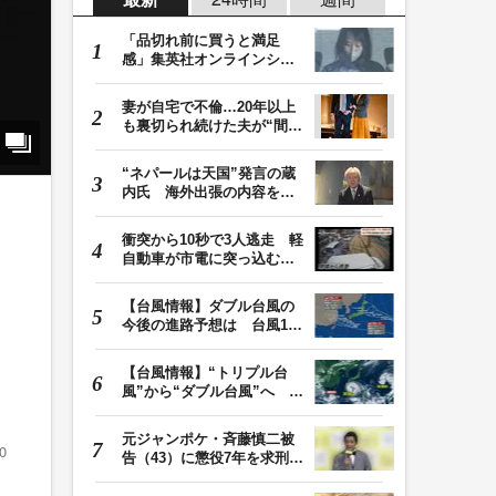
「品切れ前に買うと満足
感」集英社オンラインショ
ップで“43億円分”…
妻が自宅で不倫…20年以上
も裏切られ続けた夫が“間
男”に請求した慰…
“ネパールは天国”発言の蔵
内氏 海外出張の内容を説
明「心の豊かさ…
衝突から10秒で3人逃走 軽
自動車が市電に突っ込む一
部始終をドラレコ…
【台風情報】ダブル台風の
今後の進路予想は 台風13
号は7日（金）昼過…
【台風情報】“トリプル台
風”から“ダブル台風”へ 13
号、15号とも…
元ジャンポケ・斉藤慎二被
0
告（43）に懲役7年を求刑
ロケバス内で性的…