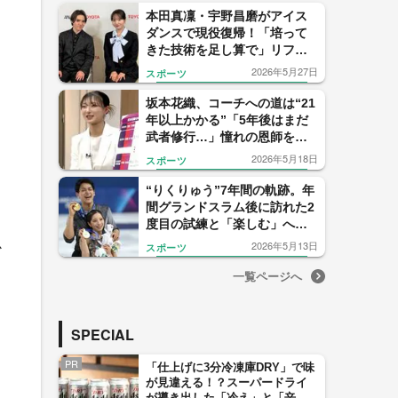
本田真凜・宇野昌磨がアイス
ダンスで現役復帰！「培って
きた技術を足し算で」リフト
に苦戦しながらも覚悟決めた2
2026年5月27日
スポーツ
人の新たな挑戦
坂本花織、コーチへの道は“21
年以上かかる”「5年後はまだ
武者修行…」憧れの恩師を目
指すネクストステージの覚悟
2026年5月18日
スポーツ
“りくりゅう”7年間の軌跡。年
間グランドスラム後に訪れた2
度目の試練と「楽しむ」へと
変わった2人の心境
2026年5月13日
か
スポーツ
一覧ページへ
SPECIAL
PR
「仕上げに3分冷凍庫DRY」で味
が見違える！？スーパードライ
が導き出した「冷え」と「辛