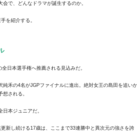
大会で、どんなドラマが誕生するのか。
選手を紹介する。
ル
月の全日本選手権へ推薦される見込みだ。
純禾の4名がJGPファイナルに進出。絶対女王の島田を追い
予想される。
全日本ジュニアだ。
更新し続ける17歳は、ここまで33連勝中と異次元の強さを誇