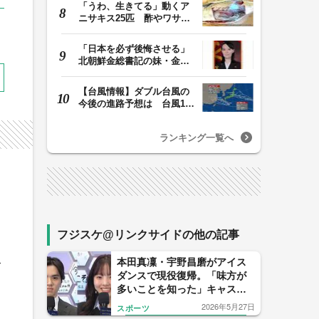
「うわ、生きてる」動くア
ニサキス25匹 酢やワサビ
では死滅せず…「…
「日本を必ず後悔させる」
北朝鮮金総書記の妹・金与
正氏 海自のミサ…
【台風情報】ダブル台風の
今後の進路予想は 台風13
号は8日（土）にか…
ランキング一覧へ
フジスケ@リンクサイドの他の記事
本田真凜・宇野昌磨がアイス
て
ダンスで現役復帰。「味方が
多いことを知った」キャスタ
ー経験が導いた五輪への挑戦
2026年5月27日
スポーツ