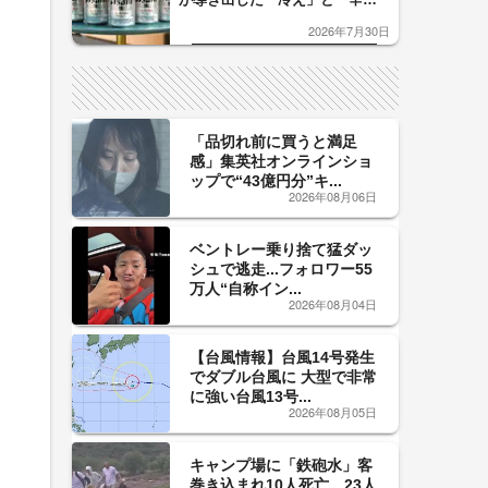
口」のおいしい関係 青く変化
2026年7月30日
した「辛口カーブ」が飲み頃の
サイン！
「品切れ前に買うと満足
感」集英社オンラインショ
ップで“43億円分”キ...
2026年08月06日
ベントレー乗り捨て猛ダッ
シュで逃走...フォロワー55
万人“自称イン...
2026年08月04日
【台風情報】台風14号発生
でダブル台風に 大型で非常
に強い台風13号...
2026年08月05日
キャンプ場に「鉄砲水」客
巻き込まれ10人死亡、23人