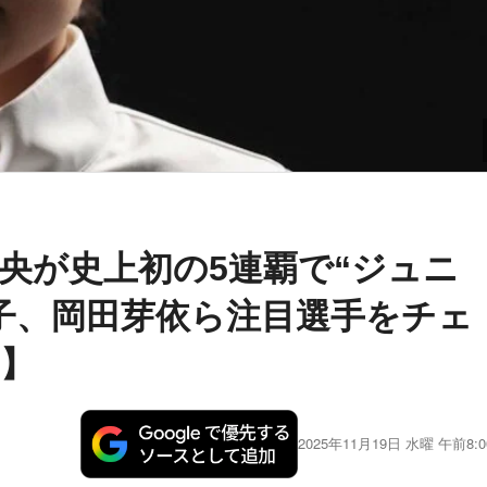
央が史上初の5連覇で“ジュニ
子、岡田芽依ら注目選手をチェ
】
2025年11月19日 水曜 午前8:0