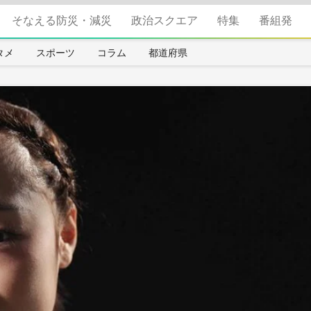
そなえる防災・減災
政治スクエア
特集
番組発
タメ
スポーツ
コラム
都道府県