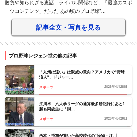
勝負や知られざる裏話、ライバル関係など、「最強のスポ
ーツコンテンツ」だった“あの頃のプロ野球”…
記事全文・写真を見る
プロ野球レジェン堂の他の記事
「九州は遠い」は親戚の意向？アメリカで“野球
浪人”、ドジャー…
2026年4月28日
スポーツ
江川卓 六大学リーグの通算最多勝記録にあと1
勝も同級生に「胴…
2026年4月28日
スポーツ
西本・掛布が驚いた高校時代の“怪物・江川