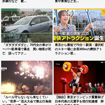
的暴行など 被...
東や東海など太...
「ダダダダダダと」70代女の車がス
東京から最短で70分！新潟・湯沢町
ーパー駐車場で暴走 買い物客が死
のスキー場に全長305mの爽快アト
亡 誤ってアク...
ラクション登...
「ルール守らないなら来なくてい
【独自】東京オリンピック重量挙げ
い」“世界一”花火大会で禁止行為相
日本代表の元選手を現行犯逮捕 卵