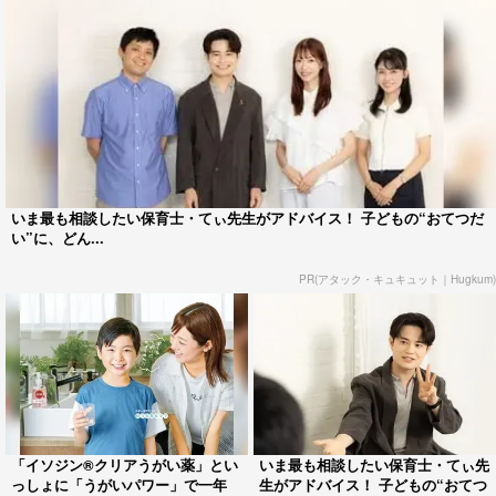
いま最も相談したい保育士・てぃ先生がアドバイス！ 子どもの“おてつだ
い”に、どん...
PR(アタック・キュキュット｜Hugkum)
「イソジン®クリアうがい薬」とい
いま最も相談したい保育士・てぃ先
っしょに「うがいパワー」で一年
生がアドバイス！ 子どもの“おてつ