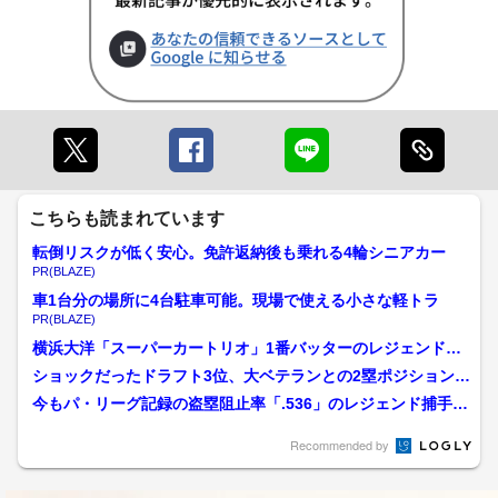
こちらも読まれています
転倒リスクが低く安心。免許返納後も乗れる4輪シニアカー
PR(BLAZE)
車1台分の場所に4台駐車可能。現場で使える小さな軽トラ
PR(BLAZE)
横浜大洋「スーパーカートリオ」1番バッターのレジェンド・
高木豊氏 “創意工夫”練...
ショックだったドラフト3位、大ベテランとの2塁ポジション争
い… 高木豊氏の見た江...
今もパ・リーグ記録の盗塁阻止率「.536」のレジェンド捕手・
梨田昌孝氏 大エース...
Recommended by