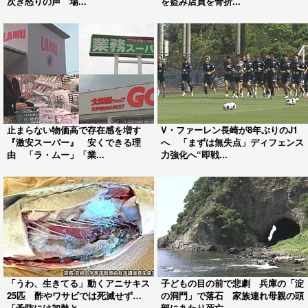
次ぎ怒りの声 場...
を盗み店員を骨折...
止まらない物価高で存在感を増す
V・ファーレン長崎が8年ぶりのJ1
『激安スーパー』 安くできる理
へ 「まずは無失点」ディフェンス
由 「ラ・ムー」「業...
力強化へ“即戦...
「うわ、生きてる」動くアニサキス
子どもの目の前で悲劇 兵庫の「淀
25匹 酢やワサビでは死滅せず…
の洞門」で落石 家族連れ母親の頭
「予防には加熱と...
部にあたり死亡 ...