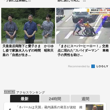
天皇皇后両陛下と愛子さま かりゆ
「まさにスーパーヒーロー！」交差
し姿で家族水入らずの時間 昭和天
点に現れた“スパイダーマン” 車椅
皇の「自然が生き...
子の男性を助け...
Recommended by
アクセスランキング
最新
24時間
週間
「ネパールは天国」蔵内議長の発言が波紋 維