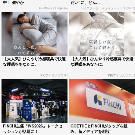
中！ 健やか
だい”に、どん...
PR(iNova｜Hugkum)
PR(アタック・キュキュット｜Hugkum)
【大人気】ひんやり冷感寝具で快適
【大人気】ひんやり冷感寝具で快適
な睡眠をあなたに。
な睡眠をあなたに。
PR(アイリスプラザ)
PR(アイリスプラザ)
FINCHI主催「IVS2026」トークセ
GOETHEとFINCHIがタッグを組
ッションが話題に！
み、新メディアを創設