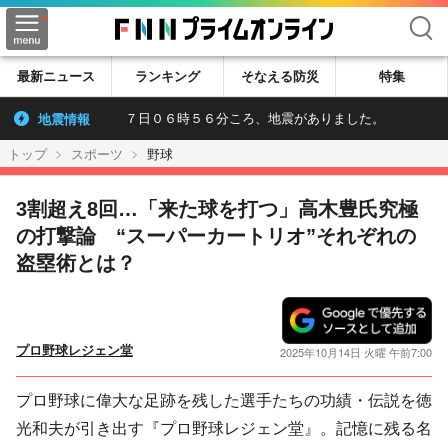
検索
最新ニュース
ランキング
そなえる防災
特集
地震情報
７日０６時５６分ころ、地震がありました。
トップ
スポーツ
野球
3割超え8回…「来た球を打つ」高木豊氏究極
の打撃論 “スーパーカートリオ”それぞれの
盗塁術とは？
プロ野球レジェン堂
2025年10月14日 火曜 午前7:00
プロ野球に偉大な足跡を残した選手たちの功績・伝説を徳
光和夫が引き出す『プロ野球レジェン堂』。記憶に残る名