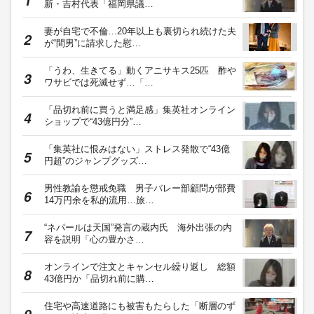
新・吉村代表「福岡県議…
妻が自宅で不倫…20年以上も裏切られ続けた夫
が“間男”に請求した慰…
「うわ、生きてる」動くアニサキス25匹 酢や
ワサビでは死滅せず…「…
「品切れ前に買うと満足感」集英社オンライン
ショップで“43億円分”…
「集英社に恨みはない」ストレス発散で“43億
円超”のジャンプグッズ…
男性教諭を懲戒免職 男子バレー部顧問が部費
14万円余を私的流用…旅…
“ネパールは天国”発言の蔵内氏 海外出張の内
容を説明「心の豊かさ…
オンラインで注文とキャンセル繰り返し 総額
43億円か「品切れ前に購…
住宅や高速道路にも被害もたらした「断層のず