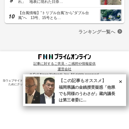
れ」 地表に現れた日奈…
【台風情報】“トリプル台風”から“ダブル台
風”へ 13号、15号とも…
ランキング一覧へ
記事に対するご意見・ご感想や情報提供
運営会社
© Fuji News Network, Inc. All rights reserved.
×
【この記事もオススメ】
当ウェブサイトでは、ユーザのニーズ・興味・関⼼に合致したコンテンツや広告配信を提供する
ためにクッキーを使⽤しています。詳細は、
プライバシーポリシー
をご確認ください。
福岡県議の金銭授受疑惑「他県
でも同様のうわさが」蔵内議長
は第三者委に...