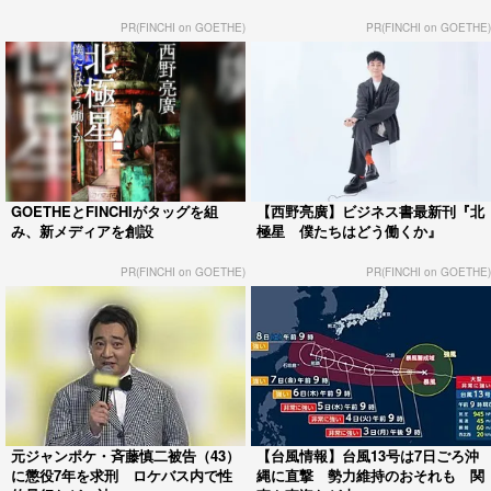
PR(FINCHI on GOETHE)
PR(FINCHI on GOETHE)
GOETHEとFINCHIがタッグを組
【西野亮廣】ビジネス書最新刊『北
み、新メディアを創設
極星 僕たちはどう働くか』
PR(FINCHI on GOETHE)
PR(FINCHI on GOETHE)
元ジャンポケ・斉藤慎二被告（43）
【台風情報】台風13号は7日ごろ沖
に懲役7年を求刑 ロケバス内で性
縄に直撃 勢力維持のおそれも 関