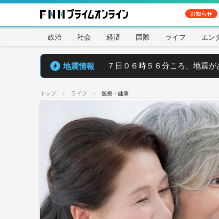
お知らせ
政治
社会
経済
国際
ライフ
エン
地震情報
７日０６時５６分ころ、地震が
トップ
ライフ
医療・健康