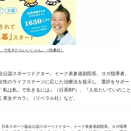
」で生きたらいいじゃん』（扶桑社）
会公認スポーツドクター。イーク表参道副院長。ヨガ指導者。
女性のライフステージに応じた治療法を提示し、選択をサポー
「私は私」で生きるには』（日系BP）、『人生たいていのこと
く美女ヂカラ』（リベラル社）など。
。日本スポーツ協会公認スポーツドクター。イーク表参道副院長。ヨガ指導