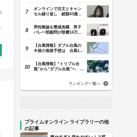
明「心の豊かさ…
オンラインで注文とキャン
0
セル繰り返し 総額43億円
か「品切れ前に購…
男性教諭を懲戒免職 男子
バレー部顧問が部費14万円
余を私的流用…旅…
【台風情報】ダブル台風の
今後の進路予想は 台風13
号は8日（土）にか…
【台風情報】“トリプル台
風”から“ダブル台風”へ 13
号、15号とも…
ランキング一覧へ
プライムオンライン ライブラリーの他
の記事