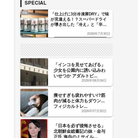
SPECIAL
PR
「仕上げに3分冷凍庫DRY」で味
が見違える！？スーパードライ
が導き出した「冷え」と「辛
口」のおいしい関係 青く変化
2026年7月30日
した「辛口カーブ」が飲み頃の
サイン！
「インコを見せてあげる」
少女を公園内に誘い込みわ
いせつか アダルトビ...
2026年08月06日
痩せすぎも疲れやすい!?筋
肉が減ると体力もダウン...
フィジカルトレ...
2026年07月30日
「日本を必ず後悔させる」
北朝鮮金総書記の妹・金与
正氏 海自のミサイル...