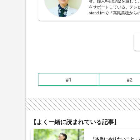
者。婦人科の診療を通して
をサポートしている。テレ
stand.fmで『高尾美
つわる人生相談まで、リスナ
に。著書に『人生たいてい
ル社）など。
#1
#2
【よく一緒に読まれている記事】
「本当にやりたいこと」