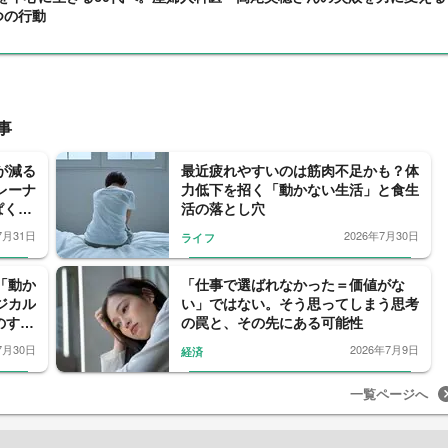
つの行動
事
が減る
最近疲れやすいのは筋肉不足かも？体
レーナ
力低下を招く「動かない生活」と食生
ぱく源
活の落とし穴
7月31日
2026年7月30日
ライフ
「動か
「仕事で選ばれなかった＝価値がな
ジカル
い」ではない。そう思ってしまう思考
のすす
の罠と、その先にある可能性
7月30日
2026年7月9日
経済
一覧ページへ