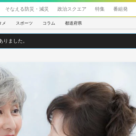
そなえる防災・減災
政治スクエア
特集
番組発
タメ
スポーツ
コラム
都道府県
ありました。