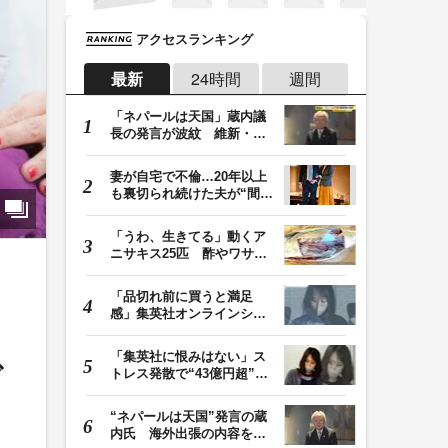
アクセスランキング
最新
24時間
週間
「ネパールは天国」蔵内議
長の発言が波紋 維新・吉
村代表「福岡県議…
妻が自宅で不倫…20年以上
も裏切られ続けた夫が“間
男”に請求した慰…
「うわ、生きてる」動くア
ニサキス25匹 酢やワサビ
では死滅せず…「…
「品切れ前に買うと満足
感」集英社オンラインショ
ップで“43億円分”…
「集英社に恨みはない」ス
で
トレス発散で“43億円超”の
ジャンプグッズ…
“ネパールは天国”発言の蔵
内氏 海外出張の内容を説