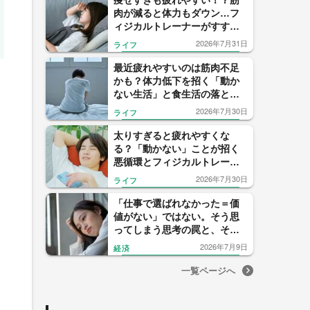
痩せすぎも疲れやすい！？筋
肉が減ると体力もダウン…フ
ィジカルトレーナーがすすめ
る1日1回の5大たんぱく源の習
2026年7月31日
ライフ
慣
最近疲れやすいのは筋肉不足
かも？体力低下を招く「動か
ない生活」と食生活の落とし
穴
2026年7月30日
ライフ
太りすぎると疲れやすくな
る？「動かない」ことが招く
悪循環とフィジカルトレーナ
ーが教える1日8000歩のすすめ
2026年7月30日
ライフ
「仕事で選ばれなかった＝価
値がない」ではない。そう思
ってしまう思考の罠と、その
先にある可能性
2026年7月9日
経済
一覧ページへ