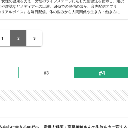
、女性の健康を支え、女性のライフステージに応じた治療法を提示し、選択
ビや雑誌などメディアへの出演、SNSでの発信のほか、音声配信アプリ
穂からのリアルボイス』を毎日配信。体の悩みから人間関係や生き方・働き方にま
ーからのさまざまな悩みに回答し、再生回数1000万回を超える人気番組
のことはどうにかなる』（扶桑社）、『更年期に効く美女ヂカラ』（リベラ
1
2
3
#4
#3
を中心に生きる60代へ。産婦人科医・高尾美穂さんの失敗を力に変える