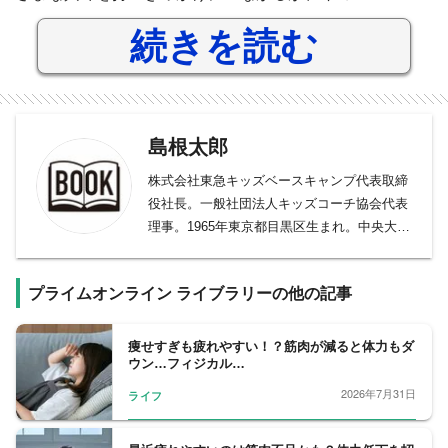
続きを読む
島根太郎
株式会社東急キッズベースキャンプ代表取締
役社長。一般社団法人キッズコーチ協会代表
理事。1965年東京都目黒区生まれ。中央大学
卒業。輸入雑貨事業や自然食事業等を経て、
2003年株式会社エムアウトに入社。心理学に
プライムオンライン ライブラリーの他の記事
関わる事業開発を経験し、「小1の壁」の問
題解決と非認知能力の教育を志し、2006年キ
ッズベースキャンプを創業。民間学童保育の
痩せすぎも疲れやすい！？筋肉が減ると体力もダ
ウン…フィジカル…
パイオニアとして業界を牽引。2008年12月に
は東急グループ入りし、東急グループの子育
2026年7月31日
ライフ
て支援事業の中核企業としての展開を開始。
一般社団法人民間学童保育協会、東京都学童