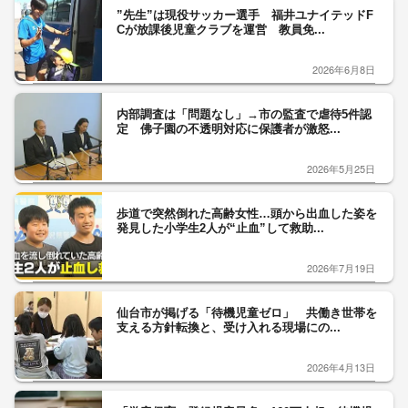
”先生”は現役サッカー選手 福井ユナイテッドF
Cが放課後児童クラブを運営 教員免...
2026年6月8日
内部調査は「問題なし」→市の監査で虐待5件認
定 佛子園の不透明対応に保護者が激怒...
2026年5月25日
歩道で突然倒れた高齢女性…頭から出血した姿を
発見した小学生2人が“止血”して救助...
2026年7月19日
仙台市が掲げる「待機児童ゼロ」 共働き世帯を
支える方針転換と、受け入れる現場にの...
2026年4月13日