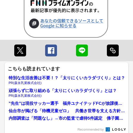
こちらも読まれています
特別な生活改善は不要！？「太りにくいカラダづくり」とは？
PR(森永乳業株式会社)
頑張らずに取り組める「太りにくいカラダづくり」とは？
PR(森永乳業株式会社)
”先生”は現役サッカー選手 福井ユナイテッドFCが放課後児
童クラブを運営 教員免...
仙台市が掲げる「待機児童ゼロ」 共働き世帯を支える方針転
換と、受け入れる現場にの...
内部調査は「問題なし」→市の監査で虐待5件認定 佛子園の
不透明対応に保護者が激怒
Recommended by