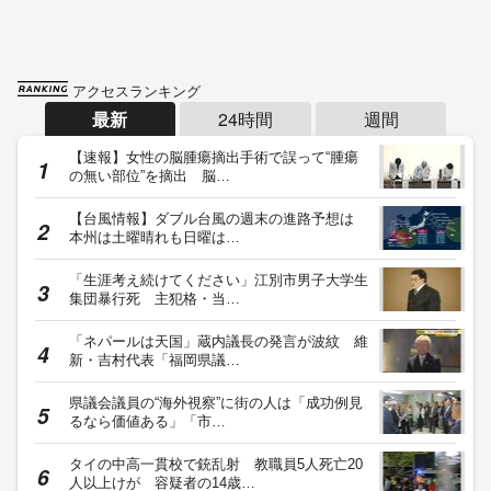
アクセスランキング
最新
24時間
週間
【速報】女性の脳腫瘍摘出手術で誤って“腫瘍
の無い部位”を摘出 脳…
【台風情報】ダブル台風の週末の進路予想は
本州は土曜晴れも日曜は…
「生涯考え続けてください」江別市男子大学生
集団暴行死 主犯格・当…
「ネパールは天国」蔵内議長の発言が波紋 維
新・吉村代表「福岡県議…
県議会議員の“海外視察”に街の人は「成功例見
るなら価値ある」「市…
タイの中高一貫校で銃乱射 教職員5人死亡20
人以上けが 容疑者の14歳…