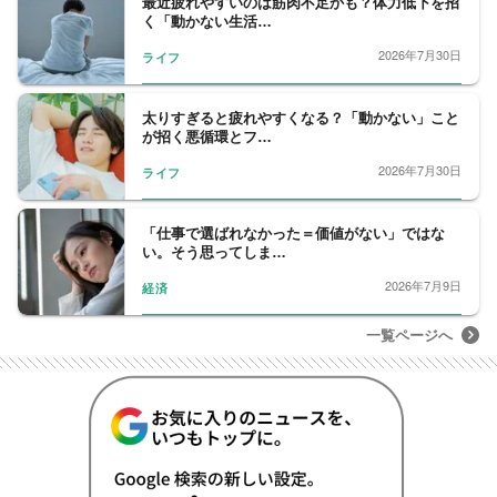
最近疲れやすいのは筋肉不足かも？体力低下を招
保育協会で理事を務める。保育士資格保有。
く「動かない生活…
2026年7月30日
ライフ
太りすぎると疲れやすくなる？「動かない」こと
が招く悪循環とフ…
2026年7月30日
ライフ
「仕事で選ばれなかった＝価値がない」ではな
い。そう思ってしま…
2026年7月9日
経済
一覧ページへ