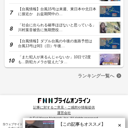
【台風情報】台風15号は来週、東日本や北日本
に接近か お盆期間中の…
「社会に出られる確率ほぼないと思っている」
川村葉音被告に無期懲役…
【台風情報】ダブル台風の今後の進路予想は
台風13号は9日（日）午後…
「また犯人が来るんじゃないか」10日で2度
も…防犯カメラが捉えた“タ…
ランキング一覧へ
記事に対するご意見・ご感想や情報提供
運営会社
© Fuji News Network, Inc. All rights reserved.
×
【この記事もオススメ】
当ウェブサイトでは、ユーザのニーズ・興味・関⼼に合致したコンテンツや広告配信を提供する
ためにクッキーを使⽤しています。詳細は、
プライバシーポリシー
をご確認ください。