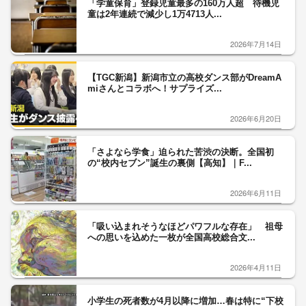
「学童保育」登録児童最多の160万人超 待機児
童は2年連続で減少し1万4713人...
2026年7月14日
【TGC新潟】新潟市立の高校ダンス部がDreamA
miさんとコラボへ！サプライズ...
2026年6月20日
「さよなら学食」迫られた苦渋の決断。全国初
の“校内セブン”誕生の裏側【高知】｜F...
2026年6月11日
「吸い込まれそうなほどパワフルな存在」 祖母
への思いを込めた一枚が全国高校総合文...
2026年4月11日
小学生の死者数が4月以降に増加…春は特に“下校