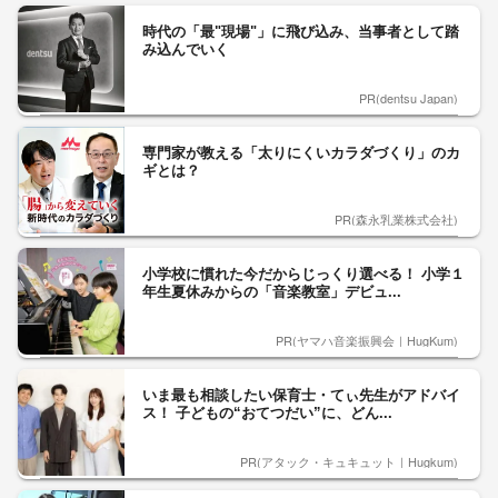
時代の「最"現場"」に飛び込み、当事者として踏
み込んでいく
PR(dentsu Japan)
専門家が教える「太りにくいカラダづくり」のカ
ギとは？
PR(森永乳業株式会社)
小学校に慣れた今だからじっくり選べる！ 小学１
年生夏休みからの「音楽教室」デビュ...
PR(ヤマハ音楽振興会｜HugKum)
いま最も相談したい保育士・てぃ先生がアドバイ
ス！ 子どもの“おてつだい”に、どん...
PR(アタック・キュキュット｜Hugkum)