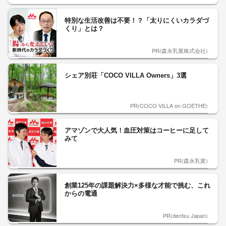
特別な生活改善は不要！？「太りにくいカラダづ
くり」とは？
PR(森永乳業株式会社)
シェア別荘「COCO VILLA Owners」3選
PR(COCO VILLA on GOETHE)
アマゾンで大人気！血圧対策はコーヒーに足して
みて
PR(森永乳業)
創業125年の課題解決力×多様な才能で挑む、これ
からの電通
PR(dentsu Japan)