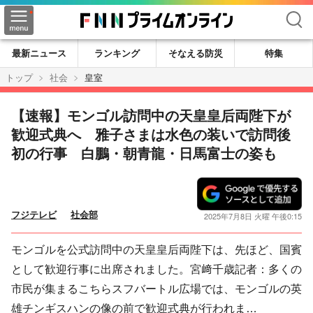
検索
最新ニュース
ランキング
そなえる防災
特集
トップ
社会
皇室
【速報】モンゴル訪問中の天皇皇后両陛下が
歓迎式典へ 雅子さまは水色の装いで訪問後
初の行事 白鵬・朝青龍・日馬富士の姿も
フジテレビ
社会部
2025年7月8日 火曜 午後0:15
モンゴルを公式訪問中の天皇皇后両陛下は、先ほど、国賓
として歓迎行事に出席されました。宮﨑千歳記者：多くの
市民が集まるこちらスフバートル広場では、モンゴルの英
雄チンギスハンの像の前で歓迎式典が行われま…