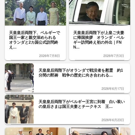
天皇皇后両陛下、ベルギーで
天皇皇后両陛下が上皇ご夫妻
国王一家と親交深められる
に帰国挨拶 オランダ・ベル
オランダと2カ国公式訪問終
ギー訪問終え初の外出｜FN
え...
N...
2026年7月8日
2026年7月3日
天皇皇后両陛下がオランダで戦没者を慰霊 約1
分間の黙祷 戦争の歴史に向き合われる...
2026年6月17日
天皇皇后両陛下がベルギー王宮に到着 白い装い
の皇后さまは国王夫妻とチークキス 王...
2026年6月23日