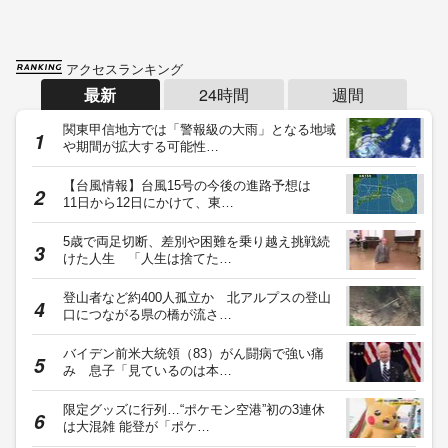
アクセスランキング
最新
24時間
週間
関東甲信地方では「警報級の大雨」となる地域
や期間が拡大する可能性…
【台風情報】台風15号の今後の進路予想は
11日から12日にかけて、東…
5歳で両足切断、差別や困難を乗り越え挑戦続
けた人生 「人生は捨てた…
登山者など約400人孤立か 北アルプスの登山
口につながる県の橋が流さ…
バイデン前米大統領（83）がん闘病で強い痛
み 息子「見ているのは本…
限定グッズに行列…“ポケモン空港”初の3連休
は大混雑 能登が「ポケ…