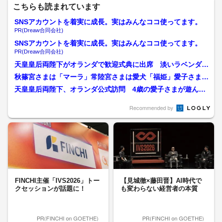
こちらも読まれています
SNSアカウントを着実に成長。実はみんなココ使ってます。
PR(Dreaw合同会社)
SNSアカウントを着実に成長。実はみんなココ使ってます。
PR(Dreaw合同会社)
天皇皇后両陛下がオランダで歓迎式典に出席 淡いラベンダ
ー“リンクコーデ”の装いで...
秋篠宮さまは「マーラ」常陸宮さまは愛犬「福姫」愛子さまは
ラオス訪問準備…皇室担当...
天皇皇后両陛下、オランダ公式訪問 4歳の愛子さまが遊んだ
王女との再会も 国王一家...
Recommended by
FINCHI主催「IVS2026」トー
【見城徹×藤田晋】AI時代で
クセッションが話題に！
も変わらない経営者の本質
PR(FINCHI on GOETHE)
PR(FINCHI on GOETHE)