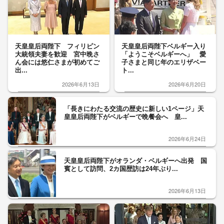
天皇皇后両陛下 フィリピン
天皇皇后両陛下ベルギー入り
大統領夫妻を歓迎 宮中晩さ
「ようこそベルギーへ」 愛
ん会には悠仁さまが初めてご
子さまと同じ年のエリザベー
出...
ト...
2026年6月13日
2026年6月20日
「長きにわたる交流の歴史に新しい1ページ」天
皇皇后両陛下がベルギーで晩餐会へ 皇...
2026年6月24日
天皇皇后両陛下がオランダ・ベルギーへ出発 国
賓として訪問、2カ国歴訪は24年ぶり...
2026年6月13日