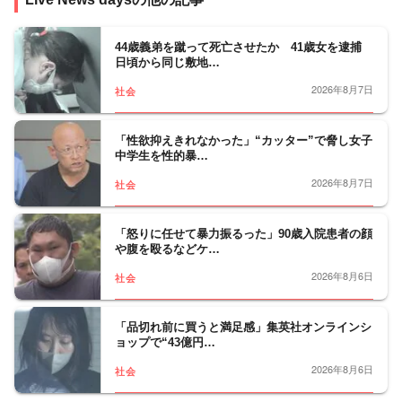
交通･国土、教育、科学、宇宙、災害・防災
など、幅広い分野をフォロー。天皇陛下など
皇室の動向、都政から首都圏自治体の行政も
44歳義弟を蹴って死亡させたか 41歳女を逮捕
日頃から同じ敷地…
担当。社会問題、調査報道については、分野
の垣根を越えて取材に取り組んでいます。
2026年8月7日
社会
「性欲抑えきれなかった」“カッター”で脅し女子
中学生を性的暴…
2026年8月7日
社会
「怒りに任せて暴力振るった」90歳入院患者の顔
や腹を殴るなどケ…
2026年8月6日
社会
「品切れ前に買うと満足感」集英社オンラインシ
ョップで“43億円…
2026年8月6日
社会