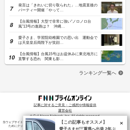
発言は「きれいに切り取られた」…地震直後の
パーティー開催「やって…
【台風情報】大型で非常に強い“ノロノロ台
風”13号の進路は？ 沖縄…
愛子さま、学習院幼稚園での思い出 運動会で
は天皇皇后両陛下が笑顔…
【台風情報】台風15号はお盆休みに東北地方に
直撃する恐れ 関東も影…
ランキング一覧へ
記事に対するご意見・ご感想や情報提供
運営会社
© Fuji News Network, Inc. All rights reserved.
×
【この記事もオススメ】
当ウェブサイトでは、ユーザのニーズ・興味・関⼼に合致したコンテンツや広告配信を提供する
ためにクッキーを使⽤しています。詳細は、
プライバシーポリシー
をご確認ください。
愛子さまが三重県へ出発 2年ぶ