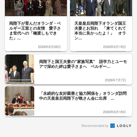
両陛下が育んだオランダ・ベ
天皇皇后両陛下オランダ国王
ルギー王室との友情 愛子さ
夫妻とお別れ 「来てくれて
ま世代への「橋渡しもでき
本当に良かったよ！」 オラ
た」...
ン...
2026年6月26日
2026年6月19日
両陛下と国王夫妻の“家族写真” 語学力とユーモ
アで深めた絆は愛子さまへ ベルギー...
2026年7月7日
「永続的な友好親善と協力関係を」オランダ訪問
中の天皇皇后両陛下が晩さん会に出席 ...
2026年6月18日
Recommended by