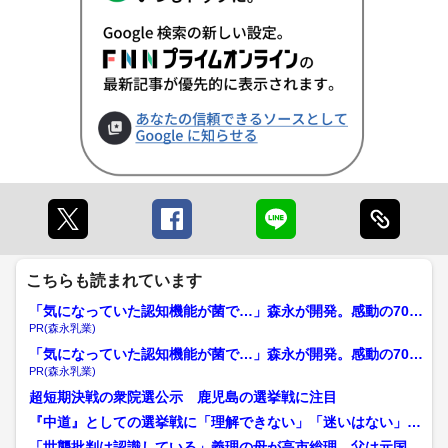
こちらも読まれています
「気になっていた認知機能が菌で…」森永が開発。感動の70代
続出
PR(森永乳業)
「気になっていた認知機能が菌で…」森永が開発。感動の70代
続出
PR(森永乳業)
超短期決戦の衆院選公示 鹿児島の選挙戦に注目
『中道』としての選挙戦に「理解できない」「迷いはない」
様々な声「心からお詫び」か...
「世襲批判は認識している」義理の母が高市総理、父は元国会