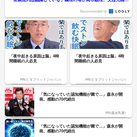
議員 次期衆院選に出馬表...
Recommended by
「夜中起きる原因は脳」4時
「夜中起きる原因は脳」4時
間睡眠の人必見
間睡眠の人必見
PR(ビタブリッドジャパン)
PR(ビタブリッドジャパン)
「気になっていた認知機能が菌で…」森永が開
発。感動の70代続出
PR(森永乳業)
「気になっていた認知機能が菌で…」森永が開
発。感動の70代続出