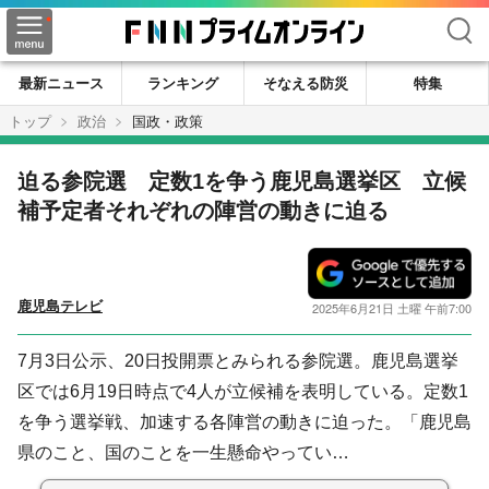
検索
最新ニュース
ランキング
そなえる防災
特集
トップ
政治
国政・政策
迫る参院選 定数1を争う鹿児島選挙区 立候
補予定者それぞれの陣営の動きに迫る
鹿児島テレビ
2025年6月21日 土曜 午前7:00
7月3日公示、20日投開票とみられる参院選。鹿児島選挙
区では6月19日時点で4人が立候補を表明している。定数1
を争う選挙戦、加速する各陣営の動きに迫った。「鹿児島
県のこと、国のことを一生懸命やってい…