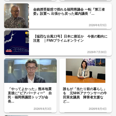
金銭授受疑惑で揺れる福岡県議会 一転『第三者
委』設置へ 出張から戻った蔵内議長「...
2026年8月5日
【猛烈な台風13号】日本に接近か 今後の動向に
注意 ｜FNNプライムオンライン
2026年7月30日
「やってよかった」熊本地震
誰もが「当たり前の暮らし」
直後に“ビアパーティー” 自
を 元NHKアナウンサーの牛
民・福岡県議団トップが会
田茉友議員 障害者支援な
長...
ど...
2026年8月3日
2026年8月4日