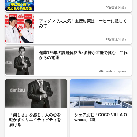
PR(森永乳業)
アマゾンで大人気！血圧対策はコーヒーに足して
みて
PR(森永乳業)
創業125年の課題解決力×多様な才能で挑む、これ
からの電通
PR(dentsu Japan)
「楽しさ」を感じ、人の心を
シェア別荘「COCO VILLA O
動かすクリエイティビティを
wners」3選
届ける