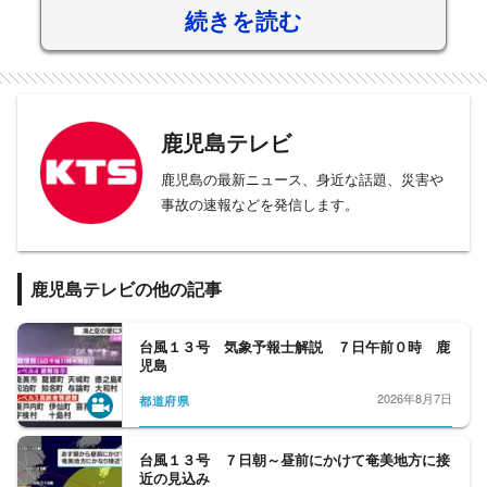
続きを読む
鹿児島テレビ
鹿児島の最新ニュース、身近な話題、災害や
事故の速報などを発信します。
鹿児島テレビの他の記事
台風１３号 気象予報士解説 ７日午前０時 鹿
児島
2026年8月7日
都道府県
台風１３号 ７日朝～昼前にかけて奄美地方に接
近の見込み