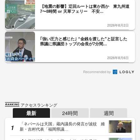
【地震の影響】迂回ルートは東か西か 東九州道
7〜8時間 or 天草フェリー 不安...
2026年8月2日
｢強い圧力と感じた｣ “金銭を渡した”と証言した
県議に県議団トップの会長が7分間...
2026年8月6日
Recommended by
アクセスランキング
最新
24時間
週間
「ネパールは天国」蔵内議長の発言が波紋 維
新・吉村代表「福岡県議…