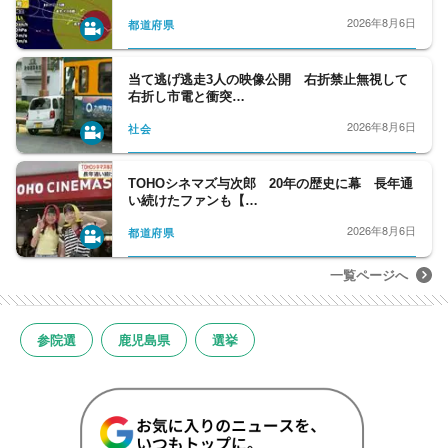
2026年8月6日
都道府県
当て逃げ逃走3人の映像公開 右折禁止無視して
右折し市電と衝突…
2026年8月6日
社会
TOHOシネマズ与次郎 20年の歴史に幕 長年通
い続けたファンも【…
2026年8月6日
都道府県
一覧ページへ
参院選
鹿児島県
選挙