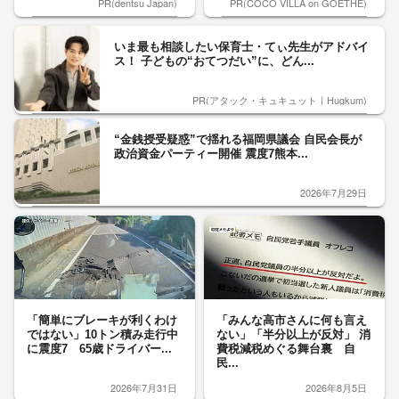
PR(dentsu Japan)
PR(COCO VILLA on GOETHE)
いま最も相談したい保育士・てぃ先生がアドバイ
ス！ 子どもの“おてつだい”に、どん...
PR(アタック・キュキュット｜Hugkum)
“金銭授受疑惑”で揺れる福岡県議会 自民会長が
政治資金パーティー開催 震度7熊本...
2026年7月29日
「簡単にブレーキが利くわけ
「みんな高市さんに何も言え
ではない」10トン積み走行中
ない」「半分以上が反対」 消
に震度7 65歳ドライバー...
費税減税めぐる舞台裏 自
民...
2026年7月31日
2026年8月5日