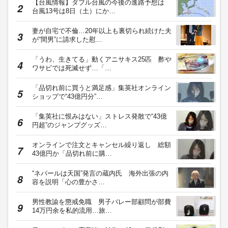
【台風情報】ダブル台風の今後の進路予想は
台風13号は8日（土）にか…
妻が自宅で不倫…20年以上も裏切られ続けた夫
が“間男”に請求した慰…
「うわ、生きてる」動くアニサキス25匹 酢や
ワサビでは死滅せず…「…
「品切れ前に買うと満足感」集英社オンライン
ショップで“43億円分”…
「集英社に恨みはない」ストレス発散で“43億
円超”のジャンプグッズ…
オンラインで注文とキャンセル繰り返し 総額
43億円か「品切れ前に購…
“ネパールは天国”発言の蔵内氏 海外出張の内
容を説明「心の豊かさ…
男性教諭を懲戒免職 男子バレー部顧問が部費
14万円余を私的流用…旅…