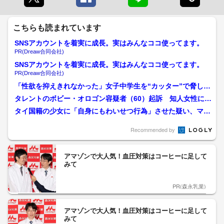
こちらも読まれています
SNSアカウントを着実に成長。実はみんなココ使ってます。
PR(Dreaw合同会社)
SNSアカウントを着実に成長。実はみんなココ使ってます。
PR(Dreaw合同会社)
「性欲を抑えきれなかった」女子中学生を“カッター”で脅し性
的暴行か 56歳の男逮...
タレントのボビー・オロゴン容疑者（60）起訴 知人女性に性
的暴行加えた罪 千葉地...
タイ国籍の少女に「自身にもわいせつ行為」させた疑い、マッ
サージ店経営者の51歳男...
Recommended by
アマゾンで大人気！血圧対策はコーヒーに足して
みて
PR(森永乳業)
アマゾンで大人気！血圧対策はコーヒーに足して
みて