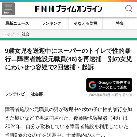
検索
最新ニュース
ランキング
そなえる防災
特集
トップ
社会
9歳女児を送迎中にスーパーのトイレで性的暴
行…障害者施設元職員(46)を再逮捕 別の女児
にわいせつ容疑で2回逮捕・起訴
フジテレビ
社会部
2026年6月4日 木曜 午前8:00
障害者施設の元職員の男が送迎中の女の子に性的暴行を加
えた疑いなどで再逮捕された。後藤隆也容疑者（46）は
2024年、自分が勤務している障害者施設を利用していた
当時9歳の女の子を送迎中、千葉県内のスー…