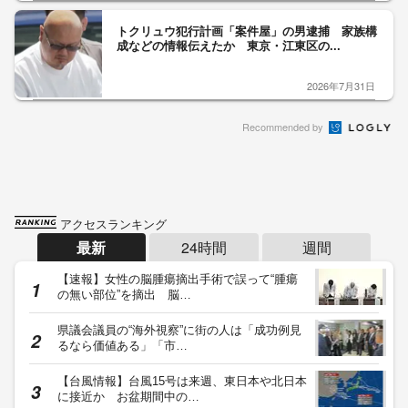
トクリュウ犯行計画「案件屋」の男逮捕 家族構
成などの情報伝えたか 東京・江東区の...
2026年7月31日
Recommended by
アクセスランキング
最新
24時間
週間
【速報】女性の脳腫瘍摘出手術で誤って“腫瘍
の無い部位”を摘出 脳…
県議会議員の“海外視察”に街の人は「成功例見
るなら価値ある」「市…
【台風情報】台風15号は来週、東日本や北日本
に接近か お盆期間中の…