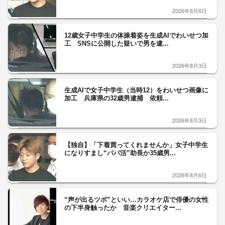
2026年8月6日
12歳女子中学生の体操着姿を生成AIでわいせつ加
工 SNSに公開した疑いで男を逮...
2026年8月3日
生成AIで女子中学生（当時12）をわいせつ画像に
加工 兵庫県の32歳男逮捕 依頼...
2026年8月3日
【独自】「下着買ってくれませんか」女子中学生
になりすまし“パパ活”助長か35歳男...
2026年8月6日
“声が出るツボ”といい…カラオケ店で俳優の女性
の下半身触ったか 音楽クリエイター...