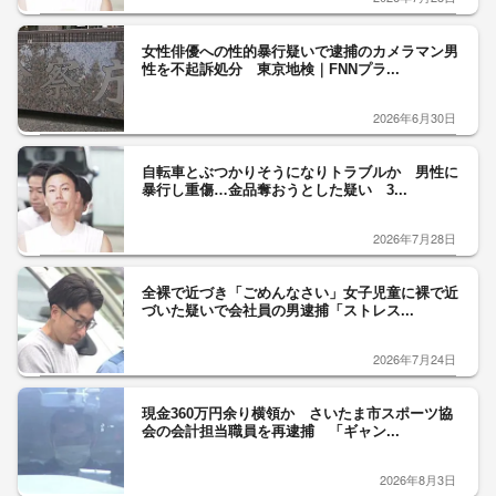
女性俳優への性的暴行疑いで逮捕のカメラマン男
性を不起訴処分 東京地検｜FNNプラ...
2026年6月30日
自転車とぶつかりそうになりトラブルか 男性に
暴行し重傷…金品奪おうとした疑い 3...
2026年7月28日
全裸で近づき「ごめんなさい」女子児童に裸で近
づいた疑いで会社員の男逮捕「ストレス...
2026年7月24日
現金360万円余り横領か さいたま市スポーツ協
会の会計担当職員を再逮捕 「ギャン...
2026年8月3日