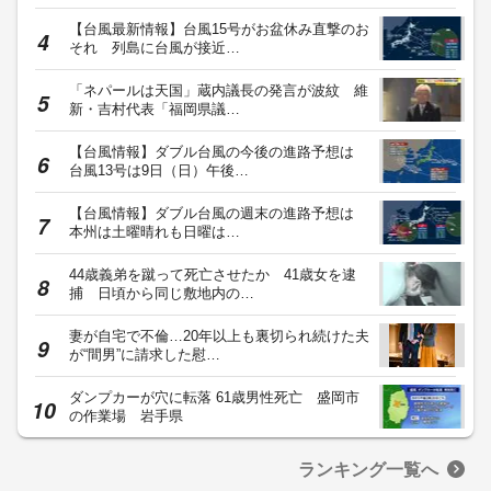
【台風最新情報】台風15号がお盆休み直撃のお
それ 列島に台風が接近…
「ネパールは天国」蔵内議長の発言が波紋 維
新・吉村代表「福岡県議…
【台風情報】ダブル台風の今後の進路予想は
台風13号は9日（日）午後…
【台風情報】ダブル台風の週末の進路予想は
本州は土曜晴れも日曜は…
44歳義弟を蹴って死亡させたか 41歳女を逮
捕 日頃から同じ敷地内の…
妻が自宅で不倫…20年以上も裏切られ続けた夫
が“間男”に請求した慰…
ダンプカーが穴に転落 61歳男性死亡 盛岡市
の作業場 岩手県
ランキング一覧へ