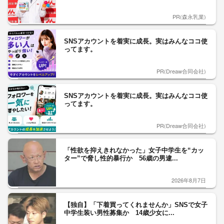
PR(森永乳業)
SNSアカウントを着実に成長。実はみんなココ使
ってます。
PR(Dreaw合同会社)
SNSアカウントを着実に成長。実はみんなココ使
ってます。
PR(Dreaw合同会社)
「性欲を抑えきれなかった」女子中学生を“カッ
ター”で脅し性的暴行か 56歳の男逮...
2026年8月7日
【独自】「下着買ってくれませんか」SNSで女子
中学生装い男性募集か 14歳少女に...