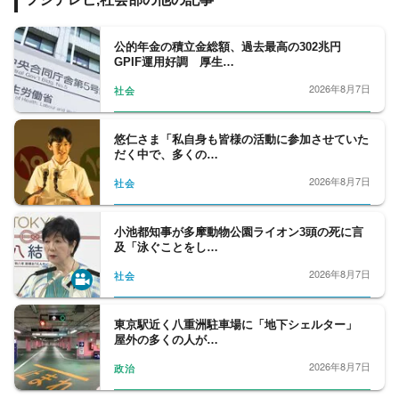
交通･国土、教育、科学、宇宙、災害・防災
など、幅広い分野をフォロー。天皇陛下など
皇室の動向、都政から首都圏自治体の行政も
公的年金の積立金総額、過去最高の302兆円
GPIF運用好調 厚生…
担当。社会問題、調査報道については、分野
の垣根を越えて取材に取り組んでいます。
2026年8月7日
社会
悠仁さま「私自身も皆様の活動に参加させていた
だく中で、多くの…
2026年8月7日
社会
小池都知事が多摩動物公園ライオン3頭の死に言
及「泳ぐことをし…
2026年8月7日
社会
東京駅近く八重洲駐車場に「地下シェルター」
屋外の多くの人が…
2026年8月7日
政治