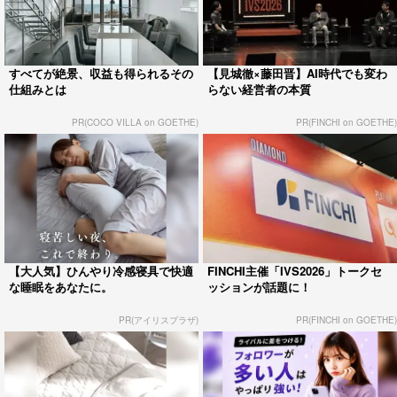
すべてが絶景、収益も得られるその
【見城徹×藤田晋】AI時代でも変わ
仕組みとは
らない経営者の本質
PR(COCO VILLA on GOETHE)
PR(FINCHI on GOETHE)
【大人気】ひんやり冷感寝具で快適
FINCHI主催「IVS2026」トークセ
な睡眠をあなたに。
ッションが話題に！
PR(アイリスプラザ)
PR(FINCHI on GOETHE)