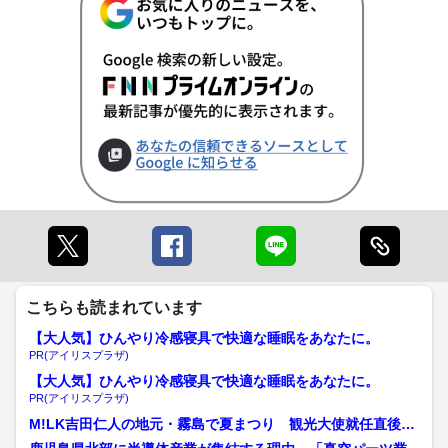
こちらも読まれています
【大人気】ひんやり冷感寝具で快適な睡眠をあなたに。
PR(アイリスプラザ)
【大人気】ひんやり冷感寝具で快適な睡眠をあなたに。
PR(アイリスプラザ)
M!LK吉田仁人の地元・霧島で夏まつり 観光大使就任直後に
県外ファン続々 ロボッ...