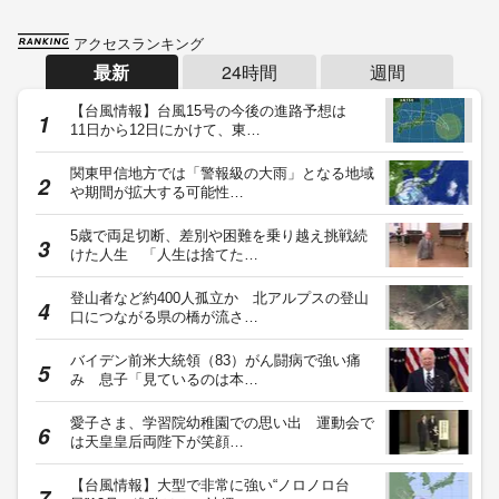
アクセスランキング
最新
24時間
週間
【台風情報】台風15号の今後の進路予想は
11日から12日にかけて、東…
関東甲信地方では「警報級の大雨」となる地域
や期間が拡大する可能性…
5歳で両足切断、差別や困難を乗り越え挑戦続
けた人生 「人生は捨てた…
登山者など約400人孤立か 北アルプスの登山
口につながる県の橋が流さ…
バイデン前米大統領（83）がん闘病で強い痛
み 息子「見ているのは本…
愛子さま、学習院幼稚園での思い出 運動会で
は天皇皇后両陛下が笑顔…
【台風情報】大型で非常に強い“ノロノロ台