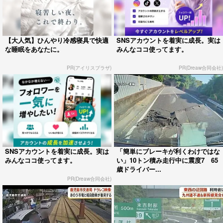
【大人気】ひんやり冷感寝具で快適
SNSアカウントを着実に成長。実は
な睡眠をあなたに。
みんなココ使ってます。
PR(アイリスプラザ)
PR(Dreaw合同会社)
SNSアカウントを着実に成長。実は
「簡単にブレーキが利くわけではな
みんなココ使ってます。
い」10トン積み走行中に震度7 65
歳ドライバー...
PR(Dreaw合同会社)