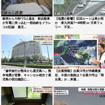
衝突から10秒で3人逃走 軽自動車
【地震の影響】迂回ルートは東か西
が市電に突っ込む一部始終をドラレ
か 東九州道7〜8時間 or 天草フェ
コが記録 鹿児...
リー 不安...
「修学旅行が熊本から鹿児島へ」熊
【台風情報】台風13号が沖縄最接
本地震が直撃、キャンセル相次ぐ鹿
近、今後の進路は？台風15号は「雨
児島の宿泊施設に...
台風」か…来週...