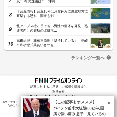
風”13号の進路は？ 沖縄…
【台風情報】台風15号はお盆休みに東北地方に
直撃する恐れ 関東も影…
北アルプス槍ヶ岳で若い男性の遺体を発見 熟
達者向けの難所の北鎌尾…
高市総理 非核三原則「堅持している」 長崎
平和祈念式典あいさつ全…
ランキング一覧へ
記事に対するご意見・ご感想や情報提供
運営会社
© Fuji News Network, Inc. All rights reserved.
×
【この記事もオススメ】
当ウェブサイトでは、ユーザのニーズ・興味・関⼼に合致したコンテンツや広告配信を提供する
ためにクッキーを使⽤しています。詳細は、
プライバシーポリシー
をご確認ください。
バイデン前米大統領(83)がん闘
病で強い痛み 息子「見ているの