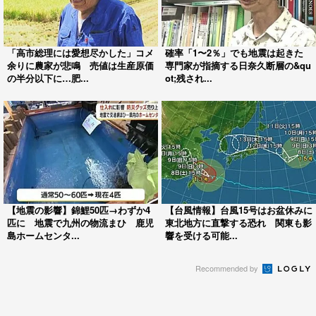
「高市総理には愛想尽かした」コメ
確率「1〜2％」でも地震は起きた
余りに農家が悲鳴 売値は生産原価
専門家が指摘する日奈久断層の&qu
の半分以下に…肥...
ot;残され...
【地震の影響】錦鯉50匹→わずか4
【台風情報】台風15号はお盆休みに
匹に 地震で九州の物流まひ 鹿児
東北地方に直撃する恐れ 関東も影
島ホームセンタ...
響を受ける可能...
Recommended by