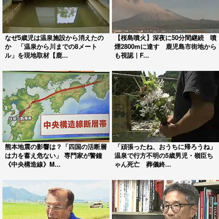
なぜ5歳児は温泉施設から消えたの
【桜島噴火】深夜に50分間継続 噴
か 「温泉から川までの8メート
煙2800mに達す 鹿児島市街地から
ル」を現地取材【鹿...
も視認｜F...
熊本地震の影響は？「四国の活断層
「頑張ったね、おうちに帰ろうね」
は力を蓄え危ない」 専門家が警鐘
温泉で行方不明の5歳男児・嶺臣ち
《中央構造線》M...
ゃん死亡 葬儀終...