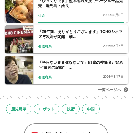
「びっくりです」熊本地震支援でベーグル全品完
売 鹿児島・姶良…
2026年8月8日
社会
「20年間、ありがとうございます」TOHOシネマ
ズ与次郎が閉館 朝…
2026年8月7日
都道府県
「語らないまま死なないで」81歳の被爆者が始め
た"最後の記録" …
2026年8月7日
都道府県
一覧ページへ
鹿児島県
ロボット
技術
中国