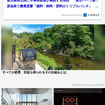
鹿児島県北部に半導体産業が集結する理由 「真空パーツ業界
ナンバーワン」マルマエの...
原油高で農業直撃「燃料・飼料・肥料がトリプルパンチ」 専
門家が語る長期化リスク
Recommended by
すべてが絶景、収益も得られるその仕組みとは
PR(COCO VILLA on GOETHE)