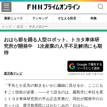
検索
最新ニュース
ランキング
そなえる防災
特集
トップ
経済
テクノロジー
おはら節を踊る人型ロボット、トヨタ車体研
究所が開発中 1次産業の人手不足解消にも期
待
鹿児島テレビ
2026年6月4日 木曜 午後10:00
「手先とか足先の動きをいかに繊細に見せるか、ここにも
すごく技術が必要」——そう語るのは、霧島市に本社を置
くトヨタ車体研究所の平山正志常務だ。同社が開発中のロ
ボットは、鹿児島県民にはおなじみの「おはら…