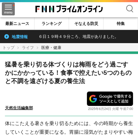
検索
最新ニュース
ランキング
そなえる防災
特集
地震情報
６日１９時４９分ころ、地震がありました。
トップ
ライフ
医療・健康
猛暑を乗り切る体づくりは梅雨をどう過ごす
かにかかっている！食事で控えたい5つのもの
と不調を遠ざける夏の養生法
天然生活編集部
2025年6月24日 火曜 午前7:00
体にこたえる暑さを乗り切るためには、今の時期から養生
していくことが重要になる。胃腸に湿気がたまりやすい梅