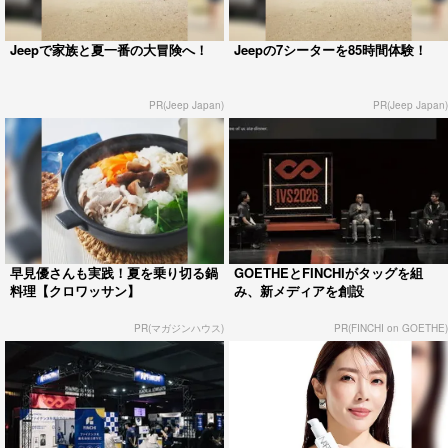
Jeepで家族と夏一番の大冒険へ！
Jeepの7シーターを85時間体験！
PR(Jeep Japan)
PR(Jeep Japan)
早見優さんも実践！夏を乗り切る鍋
GOETHEとFINCHIがタッグを組
料理【クロワッサン】
み、新メディアを創設
PR(マガジンハウス)
PR(FINCHI on GOETHE)