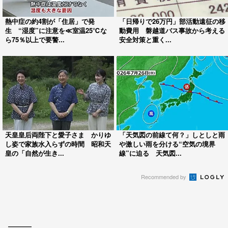
熱中症の約4割が「住居」で発
「日帰りで26万円」部活動遠征の移
生 “湿度”に注意を≪室温25℃な
動費用 磐越道バス事故から考える
ら75％以上で要警...
安全対策と重く...
天皇皇后両陛下と愛子さま かりゆ
「天気図の前線て何？」しとしと雨
し姿で家族水入らずの時間 昭和天
や激しい雨を分ける“空気の境界
皇の「自然が生き...
線”に迫る 天気図...
Recommended by