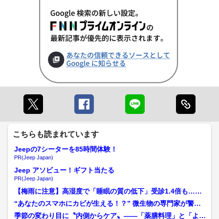
こちらも読まれています
Jeepの7シーターを85時間体験！
PR(Jeep Japan)
Jeep アソビュー！ギフト当たる
PR(Jeep Japan)
【梅雨に注意】高湿度で「睡眠の質の低下」受診1.4倍も…い
ますぐできる解消法は？...
“あなたのスマホにカビが生える！？” 微生物の専門家が警鐘
「温度・湿度・身近な汚...
季節の変わり目に〝内側からケア〟——「薬膳料理」と「よも