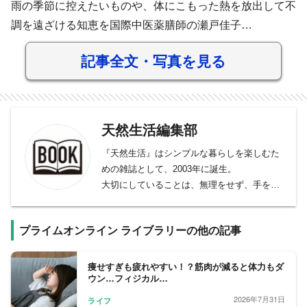
雨の季節に控えたいものや、体にこもった熱を放出して不
調を遠ざける知恵を国際中医薬膳師の瀬戸佳子…
記事全文・写真を見る
天然生活編集部
『天然生活』はシンプルな暮らしを楽しむた
めの雑誌として、2003年に誕生。
大切にしていることは、無理をせず、手を動
かしながら、暮らしを育むこと。自分らし
く、おしゃれに自然体に、日常を楽しむこ
プライムオンライン ライブラリーの他の記事
と。
暮らしを整えることから、家庭や社会を、平
和に、居心地のよいものにしていくこと。
痩せすぎも疲れやすい！？筋肉が減ると体力もダ
ウン…フィジカル…
これまで大切にしてきた軸を変えることな
く、これからもていねいに、一冊一冊を、と
2026年7月31日
ライフ