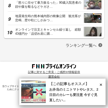
「怒りに任せて暴力振るった」90歳入院患者の
顔や腹を殴るなどケガさ…
地震発生時の熊本城内部の映像公開 観光客が
悲鳴…壁や柱にしがみつ…
オンラインで注文とキャンセル繰り返し 総額
43億円か「品切れ前に購…
ランキング一覧へ
記事に対するご意見・ご感想や情報提供
運営会社
© Fuji News Network, Inc. All rights reserved.
×
【この記事もオススメ】
当ウェブサイトでは、ユーザのニーズ・興味・関⼼に合致したコンテンツや広告配信を提供する
ためにクッキーを使⽤しています。詳細は、
プライバシーポリシー
をご確認ください。
お弁当のミニトマトやレタス、2
日目のカレーも要注意 今すぐ見
直したい...