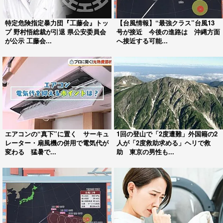
特定危険指定暴力団『工藤会』トッ
【台風情報】“最強クラス”台風13
プ 野村悟総裁が引退 県公安委員会
号が接近 今後の進路は 沖縄方面
が公示 工藤会...
へ接近する可能...
エアコンの“真下”に置く サーキュ
1回の登山で「2度遭難」外国籍の2
レーター・扇風機の併用で電気代が
人が「2度救助求める」ヘリで救
変わる 猛暑で...
助 東京の男性も...