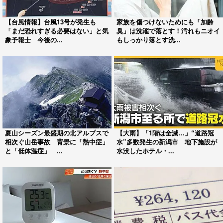
【台風情報】台風13号が発生も
家族を傷つけないためにも「加齢
「まだ恐れすぎる必要はない」と気
臭」は洗濯で落とす！汚れもニオイ
象予報士 今後の...
もしっかり落とす洗...
夏山シーズン最盛期の北アルプスで
【大雨】「1階は全滅…」“道路冠
相次ぐ山岳事故 背景に「熱中症」
水”多数発生の新潟市 地下施設が
と「低体温症」 ...
水没したホテル・...