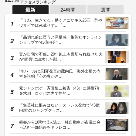
アクセスランキング
最新
24時間
週間
「うわ、生きてる」動くアニサキス25匹 酢や
ワサビでは死滅せず…「…
「品切れ前に買うと満足感」集英社オンライン
ショップで“43億円分”…
妻が自宅で不倫…20年以上も裏切られ続けた夫
が“間男”に請求した慰…
“ネパールは天国”発言の蔵内氏 海外出張の内
容を説明「心の豊かさ…
元ジャンポケ・斉藤慎二被告（43）に懲役7年
を求刑 ロケバス内で性的…
「集英社に恨みはない」ストレス発散で“43億
円超”のジャンプグッズ…
衝突から10秒で3人逃走 軽自動車が市電に突
っ込む一部始終をドラレコ…