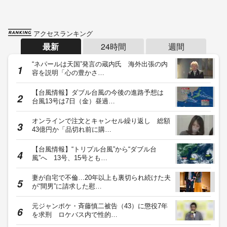
アクセスランキング
最新
24時間
週間
“ネパールは天国”発言の蔵内氏 海外出張の内
容を説明「心の豊かさ…
【台風情報】ダブル台風の今後の進路予想は
台風13号は7日（金）昼過…
オンラインで注文とキャンセル繰り返し 総額
43億円か「品切れ前に購…
【台風情報】“トリプル台風”から“ダブル台
風”へ 13号、15号とも…
妻が自宅で不倫…20年以上も裏切られ続けた夫
が“間男”に請求した慰…
元ジャンポケ・斉藤慎二被告（43）に懲役7年
を求刑 ロケバス内で性的…