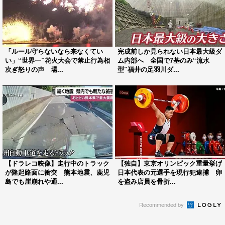
「ルール守らないなら来なくてい
完成前しか見られない日本最大級ダ
い」“世界一”花火大会で禁止行為相
ム内部へ 全国で7基のみ“流水
次ぎ怒りの声 場...
型”福井の足羽川ダ...
【ドラレコ映像】走行中のトラック
【独自】東京オリンピック重量挙げ
が隆起路面に衝突 熊本地震、鹿児
日本代表の元選手を現行犯逮捕 卵
島でも崖崩れや通...
を盗み店員を骨折...
Recommended by