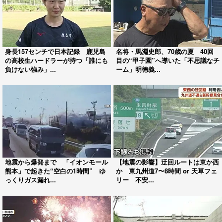
身長157センチで日本記録 鹿児島
名将・馬淵史郎、70歳の夏 40回
の高校生ハードラーが持つ「誰にも
目の“甲子園”へ導いた「不思議なチ
負けない強み」...
ーム」明徳義...
地震から爆発まで 「イオンモール
【地震の影響】迂回ルートは東か西
熊本」で起きた“空白の1時間” ゆ
か 東九州道7〜8時間 or 天草フェ
っくりガス漏れ...
リー 不安...