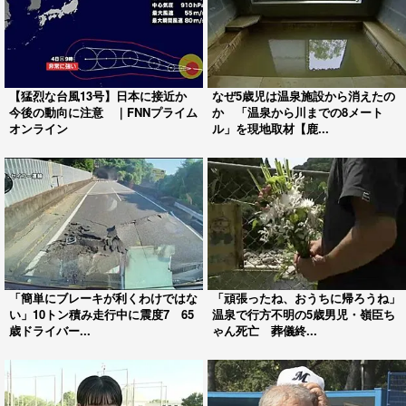
【猛烈な台風13号】日本に接近か
なぜ5歳児は温泉施設から消えたの
今後の動向に注意 ｜FNNプライム
か 「温泉から川までの8メート
オンライン
ル」を現地取材【鹿...
「簡単にブレーキが利くわけではな
「頑張ったね、おうちに帰ろうね」
い」10トン積み走行中に震度7 65
温泉で行方不明の5歳男児・嶺臣ち
歳ドライバー...
ゃん死亡 葬儀終...