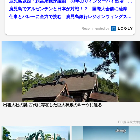
鹿児島城西・頼冨果穂が躍動 33年ぶりインターハイ出場 川
内商工も6年連続 男女...
鹿児島でアルゼンチンと日本が対戦！？ 国際大会前に薩摩川
内でトレーニング中
仕事とバレーに全力で挑む 鹿児島銀行レジオンウィングス、
地元・薩摩川内でレギュラ...
Recommended by
出雲大社の謎 古代に存在した巨大神殿のルーツに迫る
PR(國學院大學)