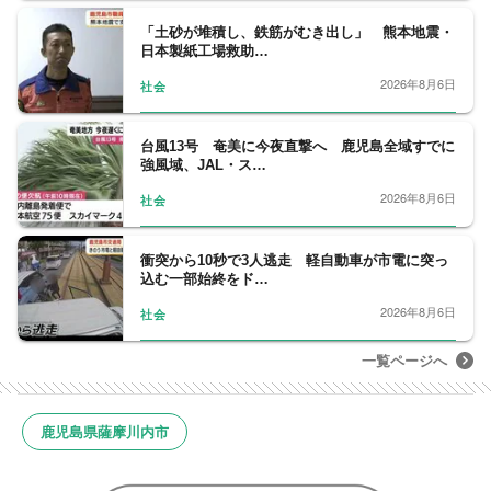
「土砂が堆積し、鉄筋がむき出し」 熊本地震・
日本製紙工場救助…
2026年8月6日
社会
台風13号 奄美に今夜直撃へ 鹿児島全域すでに
強風域、JAL・ス…
2026年8月6日
社会
衝突から10秒で3人逃走 軽自動車が市電に突っ
込む一部始終をド…
2026年8月6日
社会
一覧ページへ
鹿児島県薩摩川内市