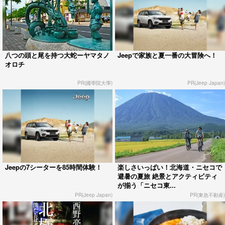
八つの頭と尾を持つ大蛇ーヤマタノ
Jeepで家族と夏一番の大冒険へ！
オロチ
PR(國學院大學)
PR(Jeep Japan)
Jeepの7シーターを85時間体験！
楽しさいっぱい！北海道・ニセコで
避暑の夏旅 絶景とアクティビティ
が揃う「ニセコ東...
PR(Jeep Japan)
PR(東急不動産)