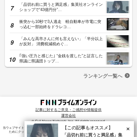
「品切れ前に買うと満足感」集英社オンライン
ショップで“43億円分”…
衝突から10秒で3人逃走 軽自動車が市電に突
っ込む一部始終をドラレコ…
「みんな高市さんに何も言えない」「半分以上
が反対」 消費税減税めぐ…
｢強い圧力と感じた｣ “金銭を渡した”と証言した
県議に県議団トップ…
ランキング一覧へ
記事に対するご意見・ご感想や情報提供
運営会社
© Fuji News Network, Inc. All rights reserved.
×
【この記事もオススメ】
当ウェブサイトでは、ユーザのニーズ・興味・関⼼に合致したコンテンツや広告配信を提供する
ためにクッキーを使⽤しています。詳細は、
プライバシーポリシー
をご確認ください。
「品切れ前に買うと満足感」集