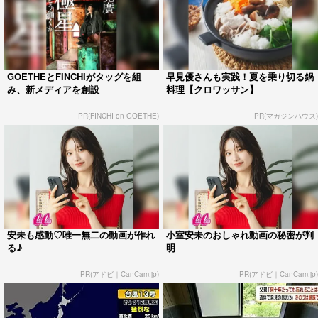
GOETHEとFINCHIがタッグを組
早見優さんも実践！夏を乗り切る鍋
み、新メディアを創設
料理【クロワッサン】
PR(FINCHI on GOETHE)
PR(マガジンハウス)
安未も感動♡唯一無二の動画が作れ
小室安未のおしゃれ動画の秘密が判
る♪
明
PR(アドビ｜CanCam.jp)
PR(アドビ｜CanCam.jp)