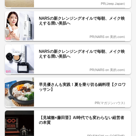
PR(Jeep Japan)
NARSの新クレンジングオイルで毎朝、メイク映
えする潤い美肌へ
PR(NARS on 美的.com)
NARSの新クレンジングオイルで毎朝、メイク映
えする潤い美肌へ
PR(NARS on 美的.com)
早見優さんも実践！夏を乗り切る鍋料理【クロワ
ッサン】
PR(マガジンハウス)
【見城徹×藤田晋】AI時代でも変わらない経営者
の本質
PR(FINCHI on GOETHE)