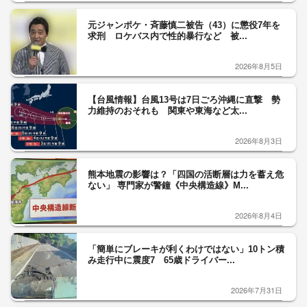
元ジャンポケ・斉藤慎二被告（43）に懲役7年を
求刑 ロケバス内で性的暴行など 被...
2026年8月5日
【台風情報】台風13号は7日ごろ沖縄に直撃 勢
力維持のおそれも 関東や東海など太...
2026年8月3日
熊本地震の影響は？「四国の活断層は力を蓄え危
ない」 専門家が警鐘《中央構造線》M...
2026年8月4日
「簡単にブレーキが利くわけではない」10トン積
み走行中に震度7 65歳ドライバー...
2026年7月31日