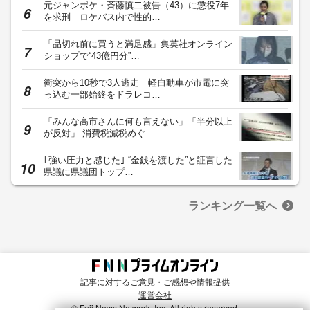
元ジャンポケ・斉藤慎二被告（43）に懲役7年
を求刑 ロケバス内で性的…
「品切れ前に買うと満足感」集英社オンライン
ショップで“43億円分”…
衝突から10秒で3人逃走 軽自動車が市電に突
っ込む一部始終をドラレコ…
「みんな高市さんに何も言えない」「半分以上
が反対」 消費税減税めぐ…
｢強い圧力と感じた｣ “金銭を渡した”と証言した
県議に県議団トップ…
ランキング一覧へ
記事に対するご意見・ご感想や情報提供
運営会社
© Fuji News Network, Inc. All rights reserved.