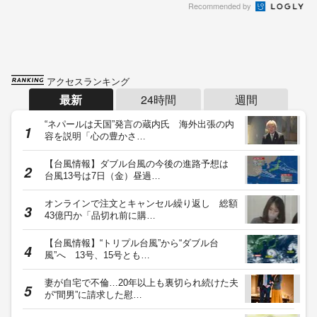
Recommended by
アクセスランキング
最新
24時間
週間
“ネパールは天国”発言の蔵内氏 海外出張の内
容を説明「心の豊かさ…
【台風情報】ダブル台風の今後の進路予想は
台風13号は7日（金）昼過…
オンラインで注文とキャンセル繰り返し 総額
43億円か「品切れ前に購…
【台風情報】“トリプル台風”から“ダブル台
風”へ 13号、15号とも…
妻が自宅で不倫…20年以上も裏切られ続けた夫
が“間男”に請求した慰…