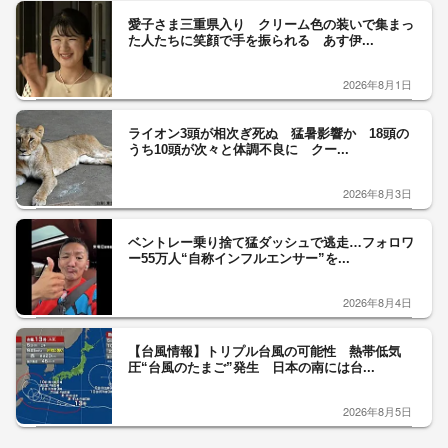
愛子さま三重県入り クリーム色の装いで集まっ
た人たちに笑顔で手を振られる あす伊...
2026年8月1日
ライオン3頭が相次ぎ死ぬ 猛暑影響か 18頭の
うち10頭が次々と体調不良に クー...
2026年8月3日
ベントレー乗り捨て猛ダッシュで逃走…フォロワ
ー55万人“自称インフルエンサー”を...
2026年8月4日
【台風情報】トリプル台風の可能性 熱帯低気
圧“台風のたまご”発生 日本の南には台...
2026年8月5日