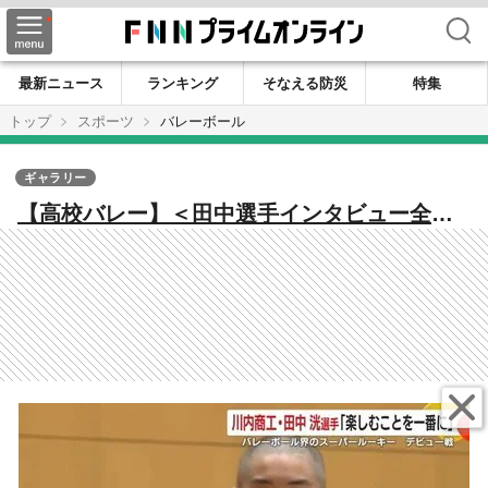
検索
最新ニュース
ランキング
そなえる防災
特集
トップ
スポーツ
バレーボール
ギャラリー
【高校バレー】＜田中選手インタビュー全掲
載版＞ 鹿児島バレー界のスーパールーキー
が高校公式戦デビュー！ 鹿児島・川内商工1
年 田中洸選手がチームの県大会優勝に貢献