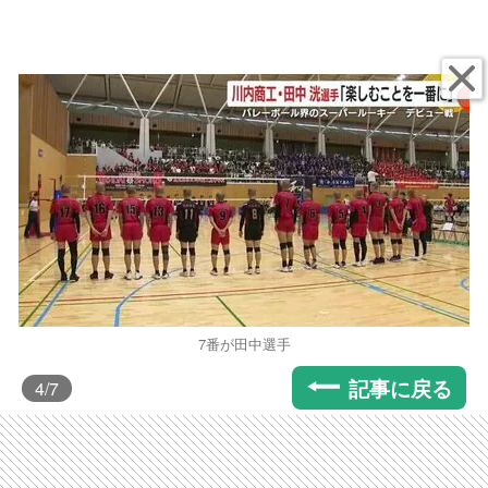
7番が田中選手
記事に戻る
4
/7