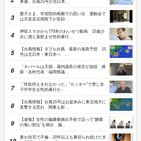
来週、台風15号が北日本…
愛子さま、学習院幼稚園での思い出 運動会で
は天皇皇后両陛下が笑顔…
押収スマホから770本のわいせつ動画 15歳少
女に酒と薬飲ませ性的暴行…
【台風情報】ダブル台風 最新の進路予想 15
号は北日本・東日本へ …
「ネパールは天国」蔵内議長の発言が波紋 維
新・吉村代表「福岡県議…
「性欲抑えきれなかった」“カッター”で脅し女
子中学生を性的暴行か…
【台風情報】台風15号はお盆休みに東北地方に
直撃する恐れ 関東も影…
【速報】女性の脳腫瘍摘出手術で誤って“腫瘍
の無い部位”を摘出 脳…
妻が自宅で不倫…20年以上も裏切られ続けた夫