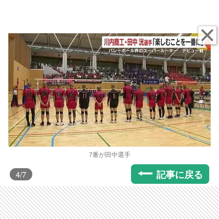
7番が田中選手
記事に戻る
4
/7