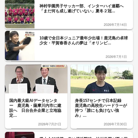
神村学園男子サッカー部、インターハイ連覇へ
「まだ何も成し遂げていない」夏冬２冠...
2026年7月14日
10歳で全日本ジュニア最年少出場！鹿児島の卓球
少女・平賀春香さんの夢は「オリンピ...
2026年7月1日
国内最大級AIデータセンタ
身長157センチで日本記録
ー 鹿児島・薩摩川内市に建
鹿児島の高校生ハードラーが
設へ 日台合弁企業と立地協
持つ「誰にも負けない強
定...
み」...
2026年7月21日
2026年7月30日