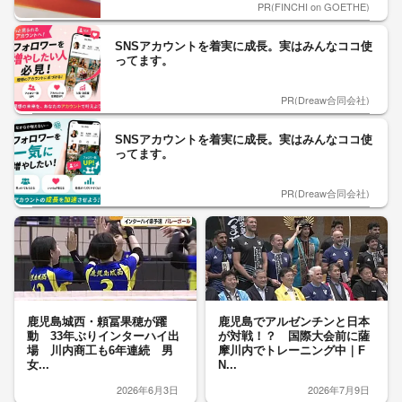
PR(FINCHI on GOETHE)
SNSアカウントを着実に成長。実はみんなココ使
ってます。
PR(Dreaw合同会社)
SNSアカウントを着実に成長。実はみんなココ使
ってます。
PR(Dreaw合同会社)
鹿児島城西・頼冨果穂が躍
鹿児島でアルゼンチンと日本
動 33年ぶりインターハイ出
が対戦！？ 国際大会前に薩
場 川内商工も6年連続 男
摩川内でトレーニング中｜F
女...
N...
2026年6月3日
2026年7月9日