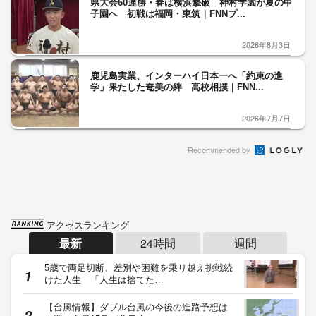
県大会60連勝・春は横浜撃破 神村学園が夏の甲
子園へ 初戦は福岡・東筑｜FNNプ...
2026年8月3日
鹿児島実業、インターハイ日本一へ「約束の進
学」果たした奄美の絆 高校相撲｜FNN...
2026年7月7日
Recommended by
アクセスランキング
最新
24時間
週間
5歳で両足切断、差別や困難を乗り越え挑戦続
けた人生 「人生は捨てた…
【台風情報】ダブル台風の今後の進路予想は