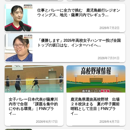
仕事とバレーに全力で挑む 鹿児島銀行レジオン
ウィングス、地元・薩摩川内でレギュラ...
2026年7月2日
「優勝します」2026年高校女子ハンマー投げ全国
トップの坂口はな、インターハイへ...
2026年7月31日
女子バレー日本代表が薩摩川
鹿児島県選抜高校野球 出場
内市で合宿 「課題を集中的
２８校決まる 夏の甲子園前
にやれる環境」｜FNNプラ
哨戦として注目｜FNNプラ
イ...
イ...
2026年6月17日
2026年4月7日