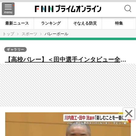
検索
最新ニュース
ランキング
そなえる防災
特集
トップ
スポーツ
バレーボール
ギャラリー
【高校バレー】＜田中選手インタビュー全掲
載版＞ 鹿児島バレー界のスーパールーキー
が高校公式戦デビュー！ 鹿児島・川内商工1
年 田中洸選手がチームの県大会優勝に貢献