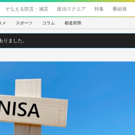
そなえる防災・減災
政治スクエア
特集
番組発
タメ
スポーツ
コラム
都道府県
ありました。