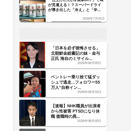
が見違える！？スーパードライ
が導き出した「冷え」と「辛
口」のおいしい関係 青く変化
2026年7月30日
した「辛口カーブ」が飲み頃の
サイン！
「日本を必ず後悔させる」
北朝鮮金総書記の妹・金与
正氏 海自のミサイル...
2026年08月05日
ベントレー乗り捨て猛ダッ
シュで逃走...フォロワー55
万人“自称イン...
2026年08月04日
【速報】NHK職員が出演者
から性被害 PTSDになり休
職 復職時の異...
2026年08月05日