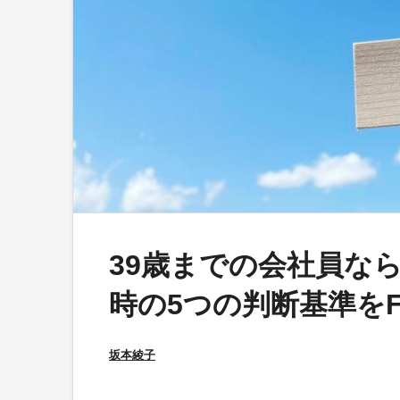
39歳までの会社員ならN
時の5つの判断基準を
坂本綾子