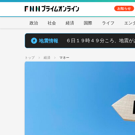
お知らせ
政治
社会
経済
国際
ライフ
エン
地震情報
６日１９時４９分ころ、地震が
トップ
経済
マネー