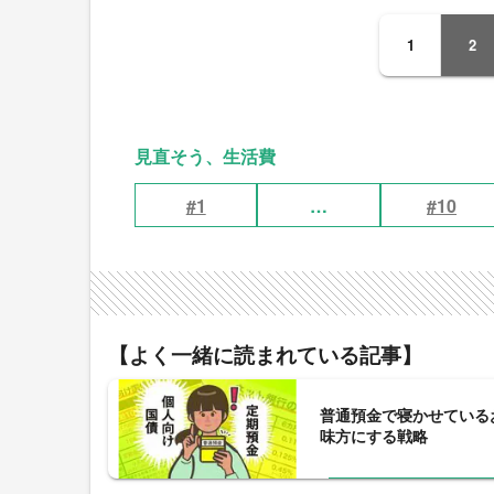
1
2
見直そう、生活費
#1
…
#10
【よく一緒に読まれている記事】
普通預金で寝かせている
味方にする戦略