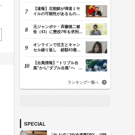
号は7日（金）昼過…
【速報】北朝鮮が弾道ミサ
イルの可能性があるものを
発射 金与正氏「…
元ジャンポケ・斉藤慎二被
告（43）に懲役7年を求刑
ロケバス内で性的…
オンラインで注文とキャン
セル繰り返し 総額43億円
か「品切れ前に購…
【台風情報】“トリプル台
風”から“ダブル台風”へ 13
号、15号とも…
ランキング一覧へ
SPECIAL
PR
「仕上げに3分冷凍庫DRY」で味