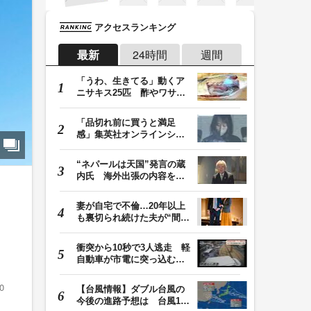
アクセスランキング
最新
24時間
週間
「うわ、生きてる」動くア
ニサキス25匹 酢やワサビ
では死滅せず…「…
「品切れ前に買うと満足
感」集英社オンラインショ
ップで“43億円分”…
“ネパールは天国”発言の蔵
内氏 海外出張の内容を説
明「心の豊かさ…
妻が自宅で不倫…20年以上
も裏切られ続けた夫が“間
男”に請求した慰…
衝突から10秒で3人逃走 軽
自動車が市電に突っ込む一
部始終をドラレコ…
0
【台風情報】ダブル台風の
今後の進路予想は 台風13