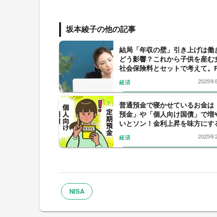
坂本綾子の他の記事
結局「年収の壁」引き上げは働
どう影響？これから子供を産む
社会保険料とセットで考えて。F
徹底解説
2025年
経済
普通預金で寝かせているお金は
預金」や「個人向け国債」で増
いとソン！金利上昇を味方にす
2025年
経済
NISA