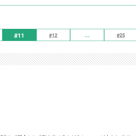
#11
#12
…
#25