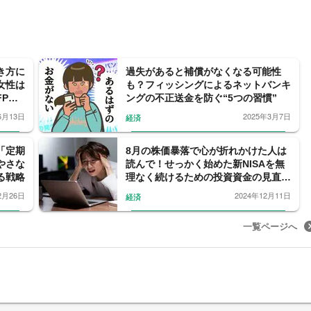
き方に
過失があると補償がなくなる可能性
女性は
も？フィッシングによるネットバンキ
Pが
ングの不正送金を防ぐ“5つの習慣”
6月13日
2025年3月7日
経済
「定期
8月の株価暴落で心が折れかけた人は
やさな
読んで！せっかく始めた新NISAを無
る戦略
理なく続けるための投資資金の見直し
方、商品の選び方
2月26日
2024年12月11日
経済
一覧ページへ