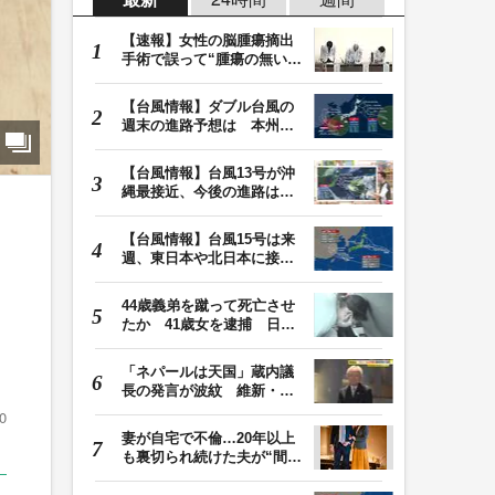
【速報】女性の脳腫瘍摘出
手術で誤って“腫瘍の無い部
位”を摘出 脳…
【台風情報】ダブル台風の
週末の進路予想は 本州は
土曜晴れも日曜は…
【台風情報】台風13号が沖
縄最接近、今後の進路は？
台風15号は「雨台…
【台風情報】台風15号は来
週、東日本や北日本に接近
か お盆期間中の…
44歳義弟を蹴って死亡させ
たか 41歳女を逮捕 日頃
から同じ敷地内の…
「ネパールは天国」蔵内議
長の発言が波紋 維新・吉
村代表「福岡県議…
0
妻が自宅で不倫…20年以上
も裏切られ続けた夫が“間
男”に請求した慰…