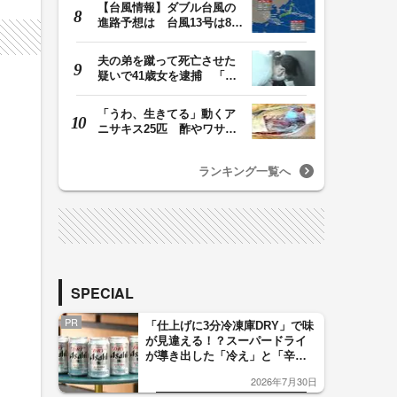
【台風情報】ダブル台風の
進路予想は 台風13号は8日
（土）正午には東…
夫の弟を蹴って死亡させた
疑いで41歳女を逮捕 「生
活態度に不満があ…
「うわ、生きてる」動くア
ニサキス25匹 酢やワサビ
では死滅せず…「…
ランキング一覧へ
SPECIAL
PR
「仕上げに3分冷凍庫DRY」で味
が見違える！？スーパードライ
が導き出した「冷え」と「辛
口」のおいしい関係 青く変化
2026年7月30日
した「辛口カーブ」が飲み頃の