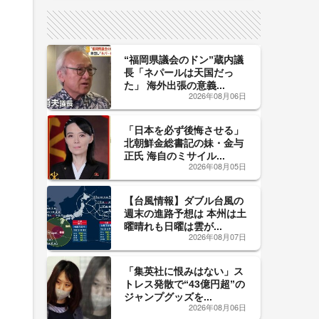
サイン！
“福岡県議会のドン”蔵内議
長「ネパールは天国だっ
た」 海外出張の意義...
2026年08月06日
「日本を必ず後悔させる」
北朝鮮金総書記の妹・金与
正氏 海自のミサイル...
2026年08月05日
【台風情報】ダブル台風の
週末の進路予想は 本州は土
曜晴れも日曜は雲が...
2026年08月07日
「集英社に恨みはない」ス
トレス発散で“43億円超”の
ジャンプグッズを...
2026年08月06日